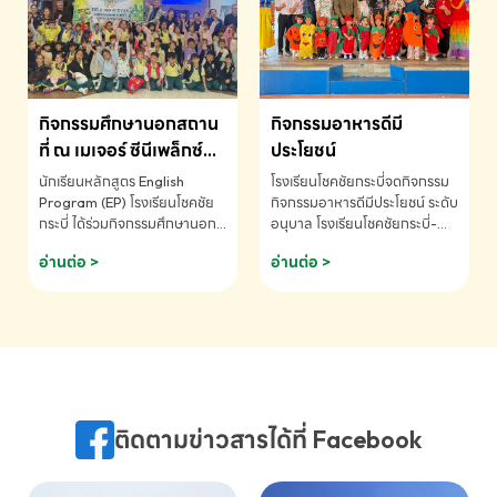
MATHEMATICS AND
MENTAL ARITHMETIC
COMPETITION 2026 - ถ้วย
รางวัลรองชนะเลิศอันดับที่ 2
Mental Arithmetic
กิจกรรมศึกษานอกสถาน
กิจกรรมอาหารดีมี
Competition K2 - ถ้วยรางวัล
รองชนะเลิศอันดับที่ 2 Mental
ที่ ณ เมเจอร์ ซีนีเพล็กซ์
ประโยชน์
Arithmetic Competition
ระดับประถมศึกษา (EP.1-
นักเรียนหลักสูตร English
โรงเรียนโชคชัยกระบี่จดกิจกรรม
K2(Grop) โรงเรียนโชคชัยกระบี่-
6)
Program (EP) โรงเรียนโชคชัย
กิจกรรมอาหารดีมีประโยชน์ ระดับ
สอบถามข้อมูลเพิ่มเติม โทร.
กระบี่ ได้ร่วมกิจกรรมศึกษานอก
อนุบาล โรงเรียนโชคชัยกระบี่-
075-691910
สถานที่ ณ เมเจอร์ ซีนีเพล็กซ์ รับ
สอบถามข้อมูลเพิ่มเติม โทร.
อ่านต่อ >
อ่านต่อ >
ชมภาพยนตร์ Toy Story 5
075-691910
(Soundtrack)เพื่อเสริมทักษะ
การฟังภาษาอังกฤษ เรียนรู้คำ
ศัพท์และการสื่อสารจากเจ้าของ
ภาษา ผ่านประสบการณ์การเรียนรู้
นอกห้องเรียนที่สนุกและสร้างแรง
บันดาลใจ โรงเรียนโชคชัยกระบี่-
สอบถามข้อมูลเพิ่มเติม โทร.
ติดตามข่าวสารได้ที่ Facebook
075-691910