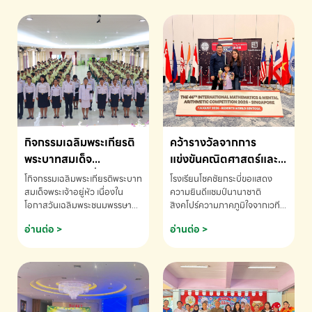
กิจกรรมเฉลิมพระเกียรติ
คว้ารางวัลจากการ
พระบาทสมเด็จ
แข่งขันคณิตศาสตร์และ
พระเจ้าอยู่หัว เนื่องใน
คณิตคิดเร็วนานาชาติ
โกิจกรรมเฉลิมพระเกียรติพระบาท
โรงเรียนโชคชัยกระบี่ขอแสดง
โอกาสวันเฉลิม
ครั้งที่ 46 ประจำปี 2569
สมเด็จพระเจ้าอยู่หัว เนื่องใน
ความยินดีแชมป์นานาชาติ
โอกาสวันเฉลิมพระชนมพรรษา
สิงคโปร์ความภาคภูมิใจจากเวที
พระชนมพรรษา
ณ ประเทศสิงคโปร์
โรงเรียนโชคชัยกระบี่-สอบถาม
ระดับนานาชาติ 🇹🇭🇸🇬
อ่านต่อ >
อ่านต่อ >
ข้อมูลเพิ่มเติม โทร. 075-691910
ด.ช.พัทธนันท์ พรหมพันธ์ ชั้น
อนุบาล EP K3 โรงเรียนโชคชัย
กระบี่ จ.กระบี่ คว้ารางวัลจากการ
แข่งขันคณิตศาสตร์และคณิตคิด
เร็วนานาชาติ ครั้งที่ 46 ประจำปี
2569 ณ ประเทศสิงคโปร์
INTERNATIONAL