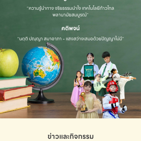
“ความรู้นำทาง จริยธรรมนำใจ เทคโนโลยีก้าวไกล
พลานามัยสมบูรณ์”
คติพจน์
“นตฺถิ ปณฺญา สมาอาภา - แสงสว่างเสมอด้วยปัญญาไม่มี”
ข่าวและกิจกรรม