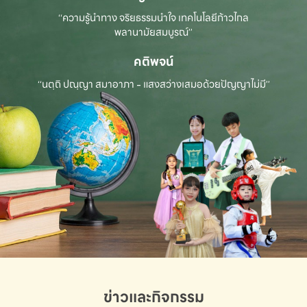
“ความรู้นำทาง จริยธรรมนำใจ เทคโนโลยีก้าวไกล
พลานามัยสมบูรณ์”
คติพจน์
“นตฺถิ ปณฺญา สมาอาภา - แสงสว่างเสมอด้วยปัญญาไม่มี”
ข่าวและกิจกรรม