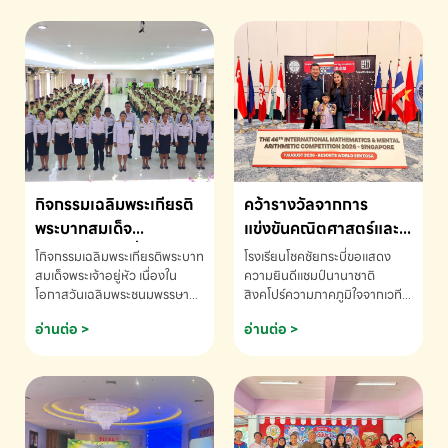
กิจกรรมเฉลิมพระเกียรติ
คว้ารางวัลจากการ
พระบาทสมเด็จ
แข่งขันคณิตศาสตร์และ
พระเจ้าอยู่หัว เนื่องใน
คณิตคิดเร็วนานาชาติ
โกิจกรรมเฉลิมพระเกียรติพระบาท
โรงเรียนโชคชัยกระบี่ขอแสดง
โอกาสวันเฉลิม
ครั้งที่ 46 ประจำปี 2569
สมเด็จพระเจ้าอยู่หัว เนื่องใน
ความยินดีแชมป์นานาชาติ
โอกาสวันเฉลิมพระชนมพรรษา
สิงคโปร์ความภาคภูมิใจจากเวที
พระชนมพรรษา
ณ ประเทศสิงคโปร์
โรงเรียนโชคชัยกระบี่-สอบถาม
ระดับนานาชาติ 🇹🇭🇸🇬
อ่านต่อ >
อ่านต่อ >
ข้อมูลเพิ่มเติม โทร. 075-691910
ด.ช.พัทธนันท์ พรหมพันธ์ ชั้น
อนุบาล EP K3 โรงเรียนโชคชัย
กระบี่ จ.กระบี่ คว้ารางวัลจากการ
แข่งขันคณิตศาสตร์และคณิตคิด
เร็วนานาชาติ ครั้งที่ 46 ประจำปี
2569 ณ ประเทศสิงคโปร์
INTERNATIONAL