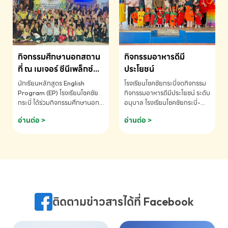
MATHEMATICS AND
MENTAL ARITHMETIC
COMPETITION 2026 - ถ้วย
รางวัลรองชนะเลิศอันดับที่ 2
Mental Arithmetic
กิจกรรมศึกษานอกสถาน
กิจกรรมอาหารดีมี
Competition K2 - ถ้วยรางวัล
รองชนะเลิศอันดับที่ 2 Mental
ที่ ณ เมเจอร์ ซีนีเพล็กซ์
ประโยชน์
Arithmetic Competition
ระดับประถมศึกษา (EP.1-
นักเรียนหลักสูตร English
โรงเรียนโชคชัยกระบี่จดกิจกรรม
K2(Grop) โรงเรียนโชคชัยกระบี่-
6)
Program (EP) โรงเรียนโชคชัย
กิจกรรมอาหารดีมีประโยชน์ ระดับ
สอบถามข้อมูลเพิ่มเติม โทร.
กระบี่ ได้ร่วมกิจกรรมศึกษานอก
อนุบาล โรงเรียนโชคชัยกระบี่-
075-691910
สถานที่ ณ เมเจอร์ ซีนีเพล็กซ์ รับ
สอบถามข้อมูลเพิ่มเติม โทร.
อ่านต่อ >
อ่านต่อ >
ชมภาพยนตร์ Toy Story 5
075-691910
(Soundtrack)เพื่อเสริมทักษะ
การฟังภาษาอังกฤษ เรียนรู้คำ
ศัพท์และการสื่อสารจากเจ้าของ
ภาษา ผ่านประสบการณ์การเรียนรู้
นอกห้องเรียนที่สนุกและสร้างแรง
บันดาลใจ โรงเรียนโชคชัยกระบี่-
สอบถามข้อมูลเพิ่มเติม โทร.
ติดตามข่าวสารได้ที่ Facebook
075-691910