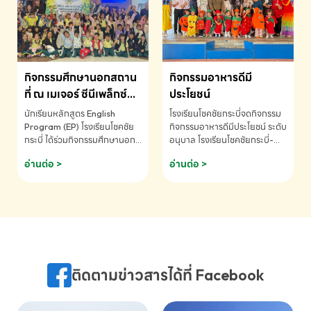
MATHEMATICS AND
MENTAL ARITHMETIC
COMPETITION 2026 - ถ้วย
รางวัลรองชนะเลิศอันดับที่ 2
Mental Arithmetic
กิจกรรมศึกษานอกสถาน
กิจกรรมอาหารดีมี
Competition K2 - ถ้วยรางวัล
รองชนะเลิศอันดับที่ 2 Mental
ที่ ณ เมเจอร์ ซีนีเพล็กซ์
ประโยชน์
Arithmetic Competition
ระดับประถมศึกษา (EP.1-
นักเรียนหลักสูตร English
โรงเรียนโชคชัยกระบี่จดกิจกรรม
K2(Grop) โรงเรียนโชคชัยกระบี่-
6)
Program (EP) โรงเรียนโชคชัย
กิจกรรมอาหารดีมีประโยชน์ ระดับ
สอบถามข้อมูลเพิ่มเติม โทร.
กระบี่ ได้ร่วมกิจกรรมศึกษานอก
อนุบาล โรงเรียนโชคชัยกระบี่-
075-691910
สถานที่ ณ เมเจอร์ ซีนีเพล็กซ์ รับ
สอบถามข้อมูลเพิ่มเติม โทร.
อ่านต่อ >
อ่านต่อ >
ชมภาพยนตร์ Toy Story 5
075-691910
(Soundtrack)เพื่อเสริมทักษะ
การฟังภาษาอังกฤษ เรียนรู้คำ
ศัพท์และการสื่อสารจากเจ้าของ
ภาษา ผ่านประสบการณ์การเรียนรู้
นอกห้องเรียนที่สนุกและสร้างแรง
บันดาลใจ โรงเรียนโชคชัยกระบี่-
สอบถามข้อมูลเพิ่มเติม โทร.
ติดตามข่าวสารได้ที่ Facebook
075-691910