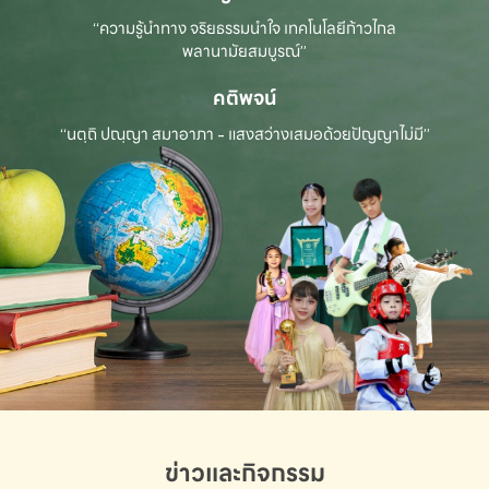
“ความรู้นำทาง จริยธรรมนำใจ เทคโนโลยีก้าวไกล
พลานามัยสมบูรณ์”
คติพจน์
“นตฺถิ ปณฺญา สมาอาภา - แสงสว่างเสมอด้วยปัญญาไม่มี”
ข่าวและกิจกรรม