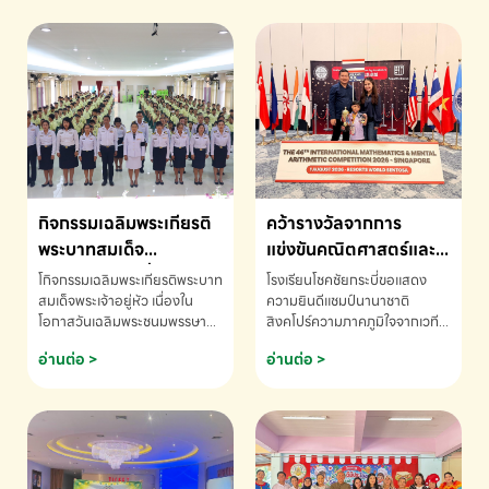
กิจกรรมเฉลิมพระเกียรติ
คว้ารางวัลจากการ
พระบาทสมเด็จ
แข่งขันคณิตศาสตร์และ
พระเจ้าอยู่หัว เนื่องใน
คณิตคิดเร็วนานาชาติ
โกิจกรรมเฉลิมพระเกียรติพระบาท
โรงเรียนโชคชัยกระบี่ขอแสดง
โอกาสวันเฉลิม
ครั้งที่ 46 ประจำปี 2569
สมเด็จพระเจ้าอยู่หัว เนื่องใน
ความยินดีแชมป์นานาชาติ
โอกาสวันเฉลิมพระชนมพรรษา
สิงคโปร์ความภาคภูมิใจจากเวที
พระชนมพรรษา
ณ ประเทศสิงคโปร์
โรงเรียนโชคชัยกระบี่-สอบถาม
ระดับนานาชาติ 🇹🇭🇸🇬
อ่านต่อ >
อ่านต่อ >
ข้อมูลเพิ่มเติม โทร. 075-691910
ด.ช.พัทธนันท์ พรหมพันธ์ ชั้น
อนุบาล EP K3 โรงเรียนโชคชัย
กระบี่ จ.กระบี่ คว้ารางวัลจากการ
แข่งขันคณิตศาสตร์และคณิตคิด
เร็วนานาชาติ ครั้งที่ 46 ประจำปี
2569 ณ ประเทศสิงคโปร์
INTERNATIONAL