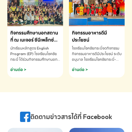
MATHEMATICS AND
MENTAL ARITHMETIC
COMPETITION 2026 - ถ้วย
รางวัลรองชนะเลิศอันดับที่ 2
Mental Arithmetic
กิจกรรมศึกษานอกสถาน
กิจกรรมอาหารดีมี
Competition K2 - ถ้วยรางวัล
รองชนะเลิศอันดับที่ 2 Mental
ที่ ณ เมเจอร์ ซีนีเพล็กซ์
ประโยชน์
Arithmetic Competition
ระดับประถมศึกษา (EP.1-
นักเรียนหลักสูตร English
โรงเรียนโชคชัยกระบี่จดกิจกรรม
K2(Grop) โรงเรียนโชคชัยกระบี่-
6)
Program (EP) โรงเรียนโชคชัย
กิจกรรมอาหารดีมีประโยชน์ ระดับ
สอบถามข้อมูลเพิ่มเติม โทร.
กระบี่ ได้ร่วมกิจกรรมศึกษานอก
อนุบาล โรงเรียนโชคชัยกระบี่-
075-691910
สถานที่ ณ เมเจอร์ ซีนีเพล็กซ์ รับ
สอบถามข้อมูลเพิ่มเติม โทร.
อ่านต่อ >
อ่านต่อ >
ชมภาพยนตร์ Toy Story 5
075-691910
(Soundtrack)เพื่อเสริมทักษะ
การฟังภาษาอังกฤษ เรียนรู้คำ
ศัพท์และการสื่อสารจากเจ้าของ
ภาษา ผ่านประสบการณ์การเรียนรู้
นอกห้องเรียนที่สนุกและสร้างแรง
บันดาลใจ โรงเรียนโชคชัยกระบี่-
สอบถามข้อมูลเพิ่มเติม โทร.
ติดตามข่าวสารได้ที่ Facebook
075-691910