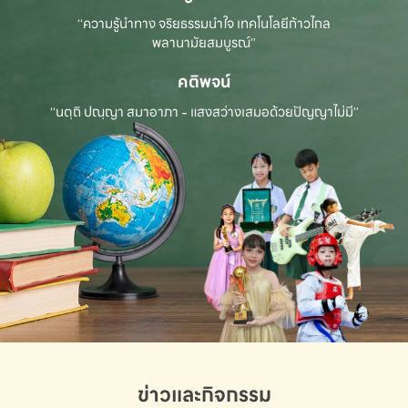
“ความรู้นำทาง จริยธรรมนำใจ เทคโนโลยีก้าวไกล
พลานามัยสมบูรณ์”
คติพจน์
“นตฺถิ ปณฺญา สมาอาภา - แสงสว่างเสมอด้วยปัญญาไม่มี”
ข่าวและกิจกรรม