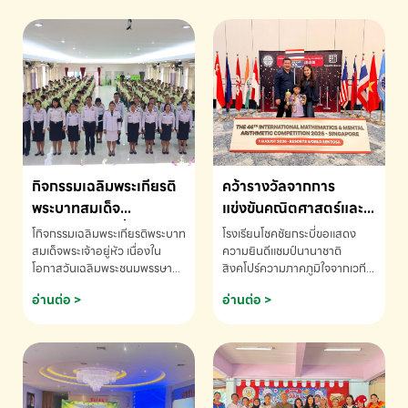
กิจกรรมเฉลิมพระเกียรติ
คว้ารางวัลจากการ
พระบาทสมเด็จ
แข่งขันคณิตศาสตร์และ
พระเจ้าอยู่หัว เนื่องใน
คณิตคิดเร็วนานาชาติ
โกิจกรรมเฉลิมพระเกียรติพระบาท
โรงเรียนโชคชัยกระบี่ขอแสดง
โอกาสวันเฉลิม
ครั้งที่ 46 ประจำปี 2569
สมเด็จพระเจ้าอยู่หัว เนื่องใน
ความยินดีแชมป์นานาชาติ
โอกาสวันเฉลิมพระชนมพรรษา
สิงคโปร์ความภาคภูมิใจจากเวที
พระชนมพรรษา
ณ ประเทศสิงคโปร์
โรงเรียนโชคชัยกระบี่-สอบถาม
ระดับนานาชาติ 🇹🇭🇸🇬
อ่านต่อ >
อ่านต่อ >
ข้อมูลเพิ่มเติม โทร. 075-691910
ด.ช.พัทธนันท์ พรหมพันธ์ ชั้น
อนุบาล EP K3 โรงเรียนโชคชัย
กระบี่ จ.กระบี่ คว้ารางวัลจากการ
แข่งขันคณิตศาสตร์และคณิตคิด
เร็วนานาชาติ ครั้งที่ 46 ประจำปี
2569 ณ ประเทศสิงคโปร์
INTERNATIONAL