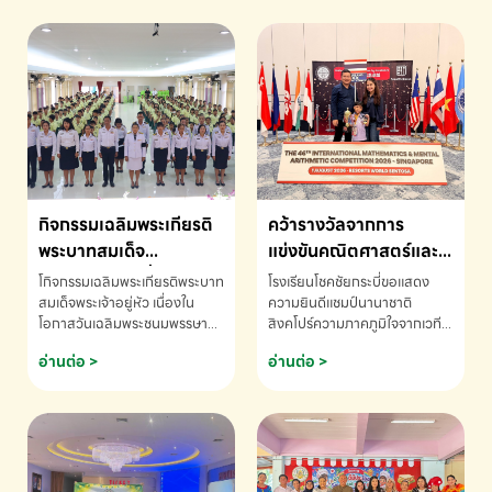
กิจกรรมเฉลิมพระเกียรติ
คว้ารางวัลจากการ
พระบาทสมเด็จ
แข่งขันคณิตศาสตร์และ
พระเจ้าอยู่หัว เนื่องใน
คณิตคิดเร็วนานาชาติ
โกิจกรรมเฉลิมพระเกียรติพระบาท
โรงเรียนโชคชัยกระบี่ขอแสดง
โอกาสวันเฉลิม
ครั้งที่ 46 ประจำปี 2569
สมเด็จพระเจ้าอยู่หัว เนื่องใน
ความยินดีแชมป์นานาชาติ
โอกาสวันเฉลิมพระชนมพรรษา
สิงคโปร์ความภาคภูมิใจจากเวที
พระชนมพรรษา
ณ ประเทศสิงคโปร์
โรงเรียนโชคชัยกระบี่-สอบถาม
ระดับนานาชาติ 🇹🇭🇸🇬
อ่านต่อ >
อ่านต่อ >
ข้อมูลเพิ่มเติม โทร. 075-691910
ด.ช.พัทธนันท์ พรหมพันธ์ ชั้น
อนุบาล EP K3 โรงเรียนโชคชัย
กระบี่ จ.กระบี่ คว้ารางวัลจากการ
แข่งขันคณิตศาสตร์และคณิตคิด
เร็วนานาชาติ ครั้งที่ 46 ประจำปี
2569 ณ ประเทศสิงคโปร์
INTERNATIONAL