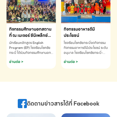
MATHEMATICS AND
MENTAL ARITHMETIC
COMPETITION 2026 - ถ้วย
รางวัลรองชนะเลิศอันดับที่ 2
Mental Arithmetic
กิจกรรมศึกษานอกสถาน
กิจกรรมอาหารดีมี
Competition K2 - ถ้วยรางวัล
รองชนะเลิศอันดับที่ 2 Mental
ที่ ณ เมเจอร์ ซีนีเพล็กซ์
ประโยชน์
Arithmetic Competition
ระดับประถมศึกษา (EP.1-
นักเรียนหลักสูตร English
โรงเรียนโชคชัยกระบี่จดกิจกรรม
K2(Grop) โรงเรียนโชคชัยกระบี่-
6)
Program (EP) โรงเรียนโชคชัย
กิจกรรมอาหารดีมีประโยชน์ ระดับ
สอบถามข้อมูลเพิ่มเติม โทร.
กระบี่ ได้ร่วมกิจกรรมศึกษานอก
อนุบาล โรงเรียนโชคชัยกระบี่-
075-691910
สถานที่ ณ เมเจอร์ ซีนีเพล็กซ์ รับ
สอบถามข้อมูลเพิ่มเติม โทร.
อ่านต่อ >
อ่านต่อ >
ชมภาพยนตร์ Toy Story 5
075-691910
(Soundtrack)เพื่อเสริมทักษะ
การฟังภาษาอังกฤษ เรียนรู้คำ
ศัพท์และการสื่อสารจากเจ้าของ
ภาษา ผ่านประสบการณ์การเรียนรู้
นอกห้องเรียนที่สนุกและสร้างแรง
บันดาลใจ โรงเรียนโชคชัยกระบี่-
สอบถามข้อมูลเพิ่มเติม โทร.
ติดตามข่าวสารได้ที่ Facebook
075-691910