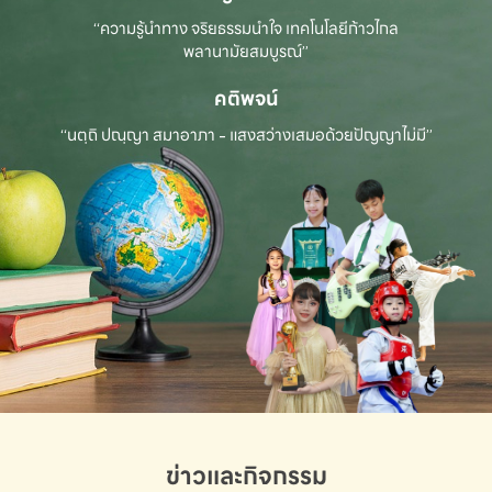
“ความรู้นำทาง จริยธรรมนำใจ เทคโนโลยีก้าวไกล
พลานามัยสมบูรณ์”
คติพจน์
“นตฺถิ ปณฺญา สมาอาภา - แสงสว่างเสมอด้วยปัญญาไม่มี”
ข่าวและกิจกรรม