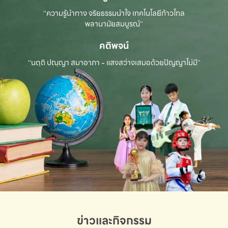
“ความรู้นำทาง จริยธรรมนำใจ เทคโนโลยีก้าวไกล
พลานามัยสมบูรณ์”
คติพจน์
“นตฺถิ ปณฺญา สมาอาภา - แสงสว่างเสมอด้วยปัญญาไม่มี”
ข่าวและกิจกรรม