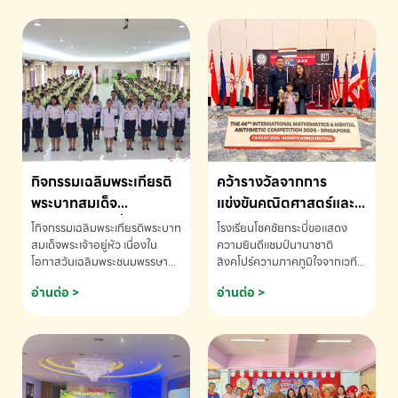
กิจกรรมเฉลิมพระเกียรติ
คว้ารางวัลจากการ
พระบาทสมเด็จ
แข่งขันคณิตศาสตร์และ
พระเจ้าอยู่หัว เนื่องใน
คณิตคิดเร็วนานาชาติ
โกิจกรรมเฉลิมพระเกียรติพระบาท
โรงเรียนโชคชัยกระบี่ขอแสดง
โอกาสวันเฉลิม
ครั้งที่ 46 ประจำปี 2569
สมเด็จพระเจ้าอยู่หัว เนื่องใน
ความยินดีแชมป์นานาชาติ
โอกาสวันเฉลิมพระชนมพรรษา
สิงคโปร์ความภาคภูมิใจจากเวที
พระชนมพรรษา
ณ ประเทศสิงคโปร์
โรงเรียนโชคชัยกระบี่-สอบถาม
ระดับนานาชาติ 🇹🇭🇸🇬
อ่านต่อ >
อ่านต่อ >
ข้อมูลเพิ่มเติม โทร. 075-691910
ด.ช.พัทธนันท์ พรหมพันธ์ ชั้น
อนุบาล EP K3 โรงเรียนโชคชัย
กระบี่ จ.กระบี่ คว้ารางวัลจากการ
แข่งขันคณิตศาสตร์และคณิตคิด
เร็วนานาชาติ ครั้งที่ 46 ประจำปี
2569 ณ ประเทศสิงคโปร์
INTERNATIONAL