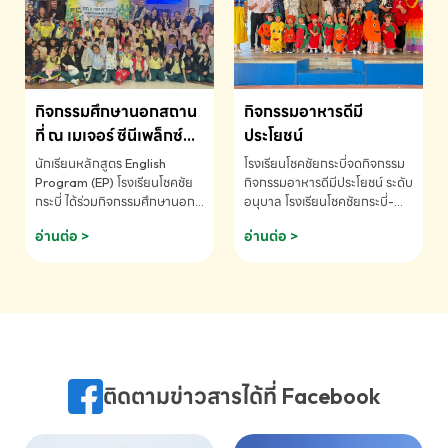
MATHEMATICS AND
MENTAL ARITHMETIC
COMPETITION 2026 - ถ้วย
รางวัลรองชนะเลิศอันดับที่ 2
Mental Arithmetic
กิจกรรมศึกษานอกสถาน
กิจกรรมอาหารดีมี
Competition K2 - ถ้วยรางวัล
รองชนะเลิศอันดับที่ 2 Mental
ที่ ณ เมเจอร์ ซีนีเพล็กซ์
ประโยชน์
Arithmetic Competition
ระดับประถมศึกษา (EP.1-
นักเรียนหลักสูตร English
โรงเรียนโชคชัยกระบี่จดกิจกรรม
K2(Grop) โรงเรียนโชคชัยกระบี่-
6)
Program (EP) โรงเรียนโชคชัย
กิจกรรมอาหารดีมีประโยชน์ ระดับ
สอบถามข้อมูลเพิ่มเติม โทร.
กระบี่ ได้ร่วมกิจกรรมศึกษานอก
อนุบาล โรงเรียนโชคชัยกระบี่-
075-691910
สถานที่ ณ เมเจอร์ ซีนีเพล็กซ์ รับ
สอบถามข้อมูลเพิ่มเติม โทร.
อ่านต่อ >
อ่านต่อ >
ชมภาพยนตร์ Toy Story 5
075-691910
(Soundtrack)เพื่อเสริมทักษะ
การฟังภาษาอังกฤษ เรียนรู้คำ
ศัพท์และการสื่อสารจากเจ้าของ
ภาษา ผ่านประสบการณ์การเรียนรู้
นอกห้องเรียนที่สนุกและสร้างแรง
บันดาลใจ โรงเรียนโชคชัยกระบี่-
สอบถามข้อมูลเพิ่มเติม โทร.
ติดตามข่าวสารได้ที่ Facebook
075-691910