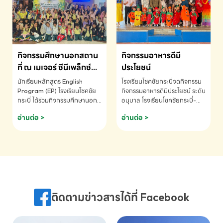
MATHEMATICS AND
MENTAL ARITHMETIC
COMPETITION 2026 - ถ้วย
รางวัลรองชนะเลิศอันดับที่ 2
Mental Arithmetic
กิจกรรมศึกษานอกสถาน
กิจกรรมอาหารดีมี
Competition K2 - ถ้วยรางวัล
รองชนะเลิศอันดับที่ 2 Mental
ที่ ณ เมเจอร์ ซีนีเพล็กซ์
ประโยชน์
Arithmetic Competition
ระดับประถมศึกษา (EP.1-
นักเรียนหลักสูตร English
โรงเรียนโชคชัยกระบี่จดกิจกรรม
K2(Grop) โรงเรียนโชคชัยกระบี่-
6)
Program (EP) โรงเรียนโชคชัย
กิจกรรมอาหารดีมีประโยชน์ ระดับ
สอบถามข้อมูลเพิ่มเติม โทร.
กระบี่ ได้ร่วมกิจกรรมศึกษานอก
อนุบาล โรงเรียนโชคชัยกระบี่-
075-691910
สถานที่ ณ เมเจอร์ ซีนีเพล็กซ์ รับ
สอบถามข้อมูลเพิ่มเติม โทร.
อ่านต่อ >
อ่านต่อ >
ชมภาพยนตร์ Toy Story 5
075-691910
(Soundtrack)เพื่อเสริมทักษะ
การฟังภาษาอังกฤษ เรียนรู้คำ
ศัพท์และการสื่อสารจากเจ้าของ
ภาษา ผ่านประสบการณ์การเรียนรู้
นอกห้องเรียนที่สนุกและสร้างแรง
บันดาลใจ โรงเรียนโชคชัยกระบี่-
สอบถามข้อมูลเพิ่มเติม โทร.
ติดตามข่าวสารได้ที่ Facebook
075-691910