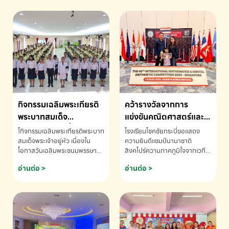
กิจกรรมเฉลิมพระเกียรติ
คว้ารางวัลจากการ
พระบาทสมเด็จ
แข่งขันคณิตศาสตร์และ
พระเจ้าอยู่หัว เนื่องใน
คณิตคิดเร็วนานาชาติ
โกิจกรรมเฉลิมพระเกียรติพระบาท
โรงเรียนโชคชัยกระบี่ขอแสดง
โอกาสวันเฉลิม
ครั้งที่ 46 ประจำปี 2569
สมเด็จพระเจ้าอยู่หัว เนื่องใน
ความยินดีแชมป์นานาชาติ
โอกาสวันเฉลิมพระชนมพรรษา
สิงคโปร์ความภาคภูมิใจจากเวที
พระชนมพรรษา
ณ ประเทศสิงคโปร์
โรงเรียนโชคชัยกระบี่-สอบถาม
ระดับนานาชาติ 🇹🇭🇸🇬
อ่านต่อ >
อ่านต่อ >
ข้อมูลเพิ่มเติม โทร. 075-691910
ด.ช.พัทธนันท์ พรหมพันธ์ ชั้น
อนุบาล EP K3 โรงเรียนโชคชัย
กระบี่ จ.กระบี่ คว้ารางวัลจากการ
แข่งขันคณิตศาสตร์และคณิตคิด
เร็วนานาชาติ ครั้งที่ 46 ประจำปี
2569 ณ ประเทศสิงคโปร์
INTERNATIONAL