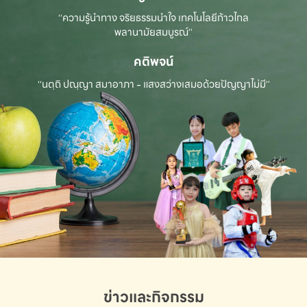
“ความรู้นำทาง จริยธรรมนำใจ เทคโนโลยีก้าวไกล
พลานามัยสมบูรณ์”
คติพจน์
“นตฺถิ ปณฺญา สมาอาภา - แสงสว่างเสมอด้วยปัญญาไม่มี”
ข่าวและกิจกรรม