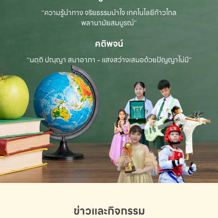
“ความรู้นำทาง จริยธรรมนำใจ เทคโนโลยีก้าวไกล
พลานามัยสมบูรณ์”
คติพจน์
“นตฺถิ ปณฺญา สมาอาภา - แสงสว่างเสมอด้วยปัญญาไม่มี”
ข่าวและกิจกรรม