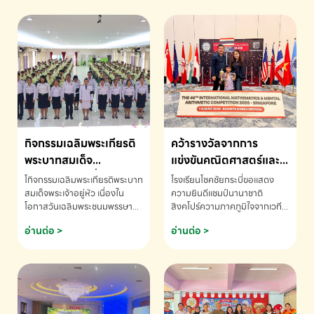
กิจกรรมเฉลิมพระเกียรติ
คว้ารางวัลจากการ
พระบาทสมเด็จ
แข่งขันคณิตศาสตร์และ
พระเจ้าอยู่หัว เนื่องใน
คณิตคิดเร็วนานาชาติ
โกิจกรรมเฉลิมพระเกียรติพระบาท
โรงเรียนโชคชัยกระบี่ขอแสดง
โอกาสวันเฉลิม
ครั้งที่ 46 ประจำปี 2569
สมเด็จพระเจ้าอยู่หัว เนื่องใน
ความยินดีแชมป์นานาชาติ
โอกาสวันเฉลิมพระชนมพรรษา
สิงคโปร์ความภาคภูมิใจจากเวที
พระชนมพรรษา
ณ ประเทศสิงคโปร์
โรงเรียนโชคชัยกระบี่-สอบถาม
ระดับนานาชาติ 🇹🇭🇸🇬
อ่านต่อ >
อ่านต่อ >
ข้อมูลเพิ่มเติม โทร. 075-691910
ด.ช.พัทธนันท์ พรหมพันธ์ ชั้น
อนุบาล EP K3 โรงเรียนโชคชัย
กระบี่ จ.กระบี่ คว้ารางวัลจากการ
แข่งขันคณิตศาสตร์และคณิตคิด
เร็วนานาชาติ ครั้งที่ 46 ประจำปี
2569 ณ ประเทศสิงคโปร์
INTERNATIONAL