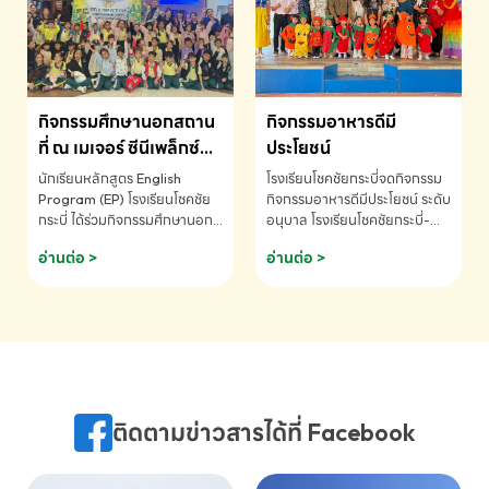
MATHEMATICS AND
MENTAL ARITHMETIC
COMPETITION 2026 - ถ้วย
รางวัลรองชนะเลิศอันดับที่ 2
Mental Arithmetic
กิจกรรมศึกษานอกสถาน
กิจกรรมอาหารดีมี
Competition K2 - ถ้วยรางวัล
รองชนะเลิศอันดับที่ 2 Mental
ที่ ณ เมเจอร์ ซีนีเพล็กซ์
ประโยชน์
Arithmetic Competition
ระดับประถมศึกษา (EP.1-
นักเรียนหลักสูตร English
โรงเรียนโชคชัยกระบี่จดกิจกรรม
K2(Grop) โรงเรียนโชคชัยกระบี่-
6)
Program (EP) โรงเรียนโชคชัย
กิจกรรมอาหารดีมีประโยชน์ ระดับ
สอบถามข้อมูลเพิ่มเติม โทร.
กระบี่ ได้ร่วมกิจกรรมศึกษานอก
อนุบาล โรงเรียนโชคชัยกระบี่-
075-691910
สถานที่ ณ เมเจอร์ ซีนีเพล็กซ์ รับ
สอบถามข้อมูลเพิ่มเติม โทร.
อ่านต่อ >
อ่านต่อ >
ชมภาพยนตร์ Toy Story 5
075-691910
(Soundtrack)เพื่อเสริมทักษะ
การฟังภาษาอังกฤษ เรียนรู้คำ
ศัพท์และการสื่อสารจากเจ้าของ
ภาษา ผ่านประสบการณ์การเรียนรู้
นอกห้องเรียนที่สนุกและสร้างแรง
บันดาลใจ โรงเรียนโชคชัยกระบี่-
สอบถามข้อมูลเพิ่มเติม โทร.
ติดตามข่าวสารได้ที่ Facebook
075-691910