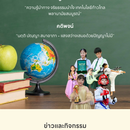
“ความรู้นำทาง จริยธรรมนำใจ เทคโนโลยีก้าวไกล
พลานามัยสมบูรณ์”
คติพจน์
“นตฺถิ ปณฺญา สมาอาภา - แสงสว่างเสมอด้วยปัญญาไม่มี”
ข่าวและกิจกรรม