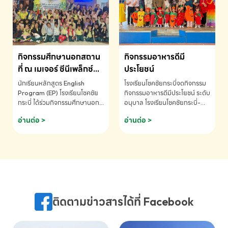
MATHEMATICS AND
MENTAL ARITHMETIC
COMPETITION 2026 - ถ้วย
รางวัลรองชนะเลิศอันดับที่ 2
Mental Arithmetic
กิจกรรมศึกษานอกสถาน
กิจกรรมอาหารดีมี
Competition K2 - ถ้วยรางวัล
รองชนะเลิศอันดับที่ 2 Mental
ที่ ณ เมเจอร์ ซีนีเพล็กซ์
ประโยชน์
Arithmetic Competition
ระดับประถมศึกษา (EP.1-
นักเรียนหลักสูตร English
โรงเรียนโชคชัยกระบี่จดกิจกรรม
K2(Grop) โรงเรียนโชคชัยกระบี่-
6)
Program (EP) โรงเรียนโชคชัย
กิจกรรมอาหารดีมีประโยชน์ ระดับ
สอบถามข้อมูลเพิ่มเติม โทร.
กระบี่ ได้ร่วมกิจกรรมศึกษานอก
อนุบาล โรงเรียนโชคชัยกระบี่-
075-691910
สถานที่ ณ เมเจอร์ ซีนีเพล็กซ์ รับ
สอบถามข้อมูลเพิ่มเติม โทร.
อ่านต่อ >
อ่านต่อ >
ชมภาพยนตร์ Toy Story 5
075-691910
(Soundtrack)เพื่อเสริมทักษะ
การฟังภาษาอังกฤษ เรียนรู้คำ
ศัพท์และการสื่อสารจากเจ้าของ
ภาษา ผ่านประสบการณ์การเรียนรู้
นอกห้องเรียนที่สนุกและสร้างแรง
บันดาลใจ โรงเรียนโชคชัยกระบี่-
สอบถามข้อมูลเพิ่มเติม โทร.
ติดตามข่าวสารได้ที่ Facebook
075-691910