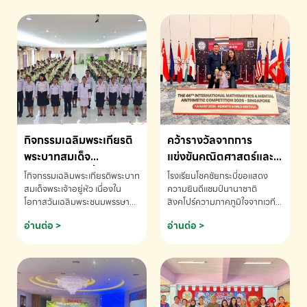
กิจกรรมเฉลิมพระเกียรติ
คว้ารางวัลจากการ
พระบาทสมเด็จ
แข่งขันคณิตศาสตร์และ
พระเจ้าอยู่หัว เนื่องใน
คณิตคิดเร็วนานาชาติ
โกิจกรรมเฉลิมพระเกียรติพระบาท
โรงเรียนโชคชัยกระบี่ขอแสดง
โอกาสวันเฉลิม
ครั้งที่ 46 ประจำปี 2569
สมเด็จพระเจ้าอยู่หัว เนื่องใน
ความยินดีแชมป์นานาชาติ
โอกาสวันเฉลิมพระชนมพรรษา
สิงคโปร์ความภาคภูมิใจจากเวที
พระชนมพรรษา
ณ ประเทศสิงคโปร์
โรงเรียนโชคชัยกระบี่-สอบถาม
ระดับนานาชาติ 🇹🇭🇸🇬
อ่านต่อ >
อ่านต่อ >
ข้อมูลเพิ่มเติม โทร. 075-691910
ด.ช.พัทธนันท์ พรหมพันธ์ ชั้น
อนุบาล EP K3 โรงเรียนโชคชัย
กระบี่ จ.กระบี่ คว้ารางวัลจากการ
แข่งขันคณิตศาสตร์และคณิตคิด
เร็วนานาชาติ ครั้งที่ 46 ประจำปี
2569 ณ ประเทศสิงคโปร์
INTERNATIONAL