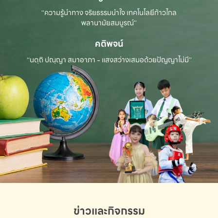
“ความรู้นำทาง จริยธรรมนำใจ เทคโนโลยีก้าวไกล
พลานามัยสมบูรณ์”
คติพจน์
“นตฺถิ ปณฺญา สมาอาภา - แสงสว่างเสมอด้วยปัญญาไม่มี”
ข่าวและกิจกรรม