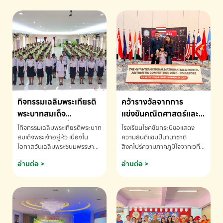
กิจกรรมเฉลิมพระเกียรติ
คว้ารางวัลจากการ
พระบาทสมเด็จ
แข่งขันคณิตศาสตร์และ
พระเจ้าอยู่หัว เนื่องใน
คณิตคิดเร็วนานาชาติ
โกิจกรรมเฉลิมพระเกียรติพระบาท
โรงเรียนโชคชัยกระบี่ขอแสดง
โอกาสวันเฉลิม
ครั้งที่ 46 ประจำปี 2569
สมเด็จพระเจ้าอยู่หัว เนื่องใน
ความยินดีแชมป์นานาชาติ
โอกาสวันเฉลิมพระชนมพรรษา
สิงคโปร์ความภาคภูมิใจจากเวที
พระชนมพรรษา
ณ ประเทศสิงคโปร์
โรงเรียนโชคชัยกระบี่-สอบถาม
ระดับนานาชาติ 🇹🇭🇸🇬
อ่านต่อ >
อ่านต่อ >
ข้อมูลเพิ่มเติม โทร. 075-691910
ด.ช.พัทธนันท์ พรหมพันธ์ ชั้น
อนุบาล EP K3 โรงเรียนโชคชัย
กระบี่ จ.กระบี่ คว้ารางวัลจากการ
แข่งขันคณิตศาสตร์และคณิตคิด
เร็วนานาชาติ ครั้งที่ 46 ประจำปี
2569 ณ ประเทศสิงคโปร์
INTERNATIONAL