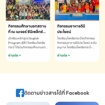
MATHEMATICS AND
MENTAL ARITHMETIC
COMPETITION 2026 - ถ้วย
รางวัลรองชนะเลิศอันดับที่ 2
Mental Arithmetic
กิจกรรมศึกษานอกสถาน
กิจกรรมอาหารดีมี
Competition K2 - ถ้วยรางวัล
รองชนะเลิศอันดับที่ 2 Mental
ที่ ณ เมเจอร์ ซีนีเพล็กซ์
ประโยชน์
Arithmetic Competition
ระดับประถมศึกษา (EP.1-
นักเรียนหลักสูตร English
โรงเรียนโชคชัยกระบี่จดกิจกรรม
K2(Grop) โรงเรียนโชคชัยกระบี่-
6)
Program (EP) โรงเรียนโชคชัย
กิจกรรมอาหารดีมีประโยชน์ ระดับ
สอบถามข้อมูลเพิ่มเติม โทร.
กระบี่ ได้ร่วมกิจกรรมศึกษานอก
อนุบาล โรงเรียนโชคชัยกระบี่-
075-691910
สถานที่ ณ เมเจอร์ ซีนีเพล็กซ์ รับ
สอบถามข้อมูลเพิ่มเติม โทร.
อ่านต่อ >
อ่านต่อ >
ชมภาพยนตร์ Toy Story 5
075-691910
(Soundtrack)เพื่อเสริมทักษะ
การฟังภาษาอังกฤษ เรียนรู้คำ
ศัพท์และการสื่อสารจากเจ้าของ
ภาษา ผ่านประสบการณ์การเรียนรู้
นอกห้องเรียนที่สนุกและสร้างแรง
บันดาลใจ โรงเรียนโชคชัยกระบี่-
สอบถามข้อมูลเพิ่มเติม โทร.
ติดตามข่าวสารได้ที่ Facebook
075-691910