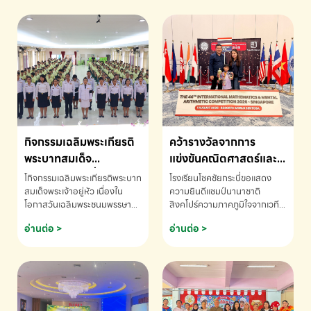
กิจกรรมเฉลิมพระเกียรติ
คว้ารางวัลจากการ
พระบาทสมเด็จ
แข่งขันคณิตศาสตร์และ
พระเจ้าอยู่หัว เนื่องใน
คณิตคิดเร็วนานาชาติ
โกิจกรรมเฉลิมพระเกียรติพระบาท
โรงเรียนโชคชัยกระบี่ขอแสดง
โอกาสวันเฉลิม
ครั้งที่ 46 ประจำปี 2569
สมเด็จพระเจ้าอยู่หัว เนื่องใน
ความยินดีแชมป์นานาชาติ
โอกาสวันเฉลิมพระชนมพรรษา
สิงคโปร์ความภาคภูมิใจจากเวที
พระชนมพรรษา
ณ ประเทศสิงคโปร์
โรงเรียนโชคชัยกระบี่-สอบถาม
ระดับนานาชาติ 🇹🇭🇸🇬
อ่านต่อ >
อ่านต่อ >
ข้อมูลเพิ่มเติม โทร. 075-691910
ด.ช.พัทธนันท์ พรหมพันธ์ ชั้น
อนุบาล EP K3 โรงเรียนโชคชัย
กระบี่ จ.กระบี่ คว้ารางวัลจากการ
แข่งขันคณิตศาสตร์และคณิตคิด
เร็วนานาชาติ ครั้งที่ 46 ประจำปี
2569 ณ ประเทศสิงคโปร์
INTERNATIONAL