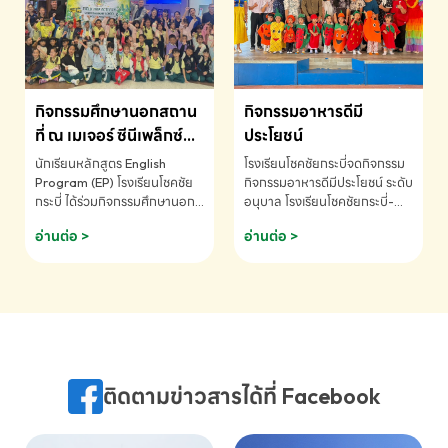
MATHEMATICS AND
MENTAL ARITHMETIC
COMPETITION 2026 - ถ้วย
รางวัลรองชนะเลิศอันดับที่ 2
Mental Arithmetic
กิจกรรมศึกษานอกสถาน
กิจกรรมอาหารดีมี
Competition K2 - ถ้วยรางวัล
รองชนะเลิศอันดับที่ 2 Mental
ที่ ณ เมเจอร์ ซีนีเพล็กซ์
ประโยชน์
Arithmetic Competition
ระดับประถมศึกษา (EP.1-
นักเรียนหลักสูตร English
โรงเรียนโชคชัยกระบี่จดกิจกรรม
K2(Grop) โรงเรียนโชคชัยกระบี่-
6)
Program (EP) โรงเรียนโชคชัย
กิจกรรมอาหารดีมีประโยชน์ ระดับ
สอบถามข้อมูลเพิ่มเติม โทร.
กระบี่ ได้ร่วมกิจกรรมศึกษานอก
อนุบาล โรงเรียนโชคชัยกระบี่-
075-691910
สถานที่ ณ เมเจอร์ ซีนีเพล็กซ์ รับ
สอบถามข้อมูลเพิ่มเติม โทร.
อ่านต่อ >
อ่านต่อ >
ชมภาพยนตร์ Toy Story 5
075-691910
(Soundtrack)เพื่อเสริมทักษะ
การฟังภาษาอังกฤษ เรียนรู้คำ
ศัพท์และการสื่อสารจากเจ้าของ
ภาษา ผ่านประสบการณ์การเรียนรู้
นอกห้องเรียนที่สนุกและสร้างแรง
บันดาลใจ โรงเรียนโชคชัยกระบี่-
สอบถามข้อมูลเพิ่มเติม โทร.
ติดตามข่าวสารได้ที่ Facebook
075-691910