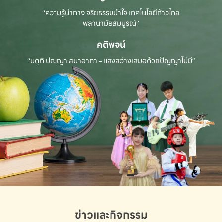
“ความรู้นำทาง จริยธรรมนำใจ เทคโนโลยีก้าวไกล
พลานามัยสมบูรณ์”
คติพจน์
“นตฺถิ ปณฺญา สมาอาภา - แสงสว่างเสมอด้วยปัญญาไม่มี”
ข่าวและกิจกรรม