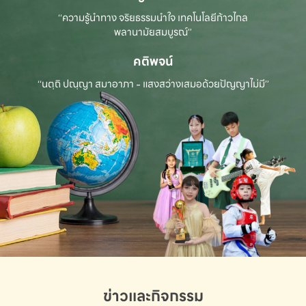
“ความรู้นำทาง จริยธรรมนำใจ เทคโนโลยีก้าวไกล
พลานามัยสมบูรณ์”
คติพจน์
“นตฺถิ ปณฺญา สมาอาภา - แสงสว่างเสมอด้วยปัญญาไม่มี”
ข่าวและกิจกรรม