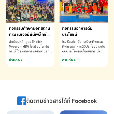
MATHEMATICS AND
MENTAL ARITHMETIC
COMPETITION 2026 - ถ้วย
รางวัลรองชนะเลิศอันดับที่ 2
Mental Arithmetic
กิจกรรมศึกษานอกสถาน
กิจกรรมอาหารดีมี
Competition K2 - ถ้วยรางวัล
รองชนะเลิศอันดับที่ 2 Mental
ที่ ณ เมเจอร์ ซีนีเพล็กซ์
ประโยชน์
Arithmetic Competition
ระดับประถมศึกษา (EP.1-
นักเรียนหลักสูตร English
โรงเรียนโชคชัยกระบี่จดกิจกรรม
K2(Grop) โรงเรียนโชคชัยกระบี่-
6)
Program (EP) โรงเรียนโชคชัย
กิจกรรมอาหารดีมีประโยชน์ ระดับ
สอบถามข้อมูลเพิ่มเติม โทร.
กระบี่ ได้ร่วมกิจกรรมศึกษานอก
อนุบาล โรงเรียนโชคชัยกระบี่-
075-691910
สถานที่ ณ เมเจอร์ ซีนีเพล็กซ์ รับ
สอบถามข้อมูลเพิ่มเติม โทร.
อ่านต่อ >
อ่านต่อ >
ชมภาพยนตร์ Toy Story 5
075-691910
(Soundtrack)เพื่อเสริมทักษะ
การฟังภาษาอังกฤษ เรียนรู้คำ
ศัพท์และการสื่อสารจากเจ้าของ
ภาษา ผ่านประสบการณ์การเรียนรู้
นอกห้องเรียนที่สนุกและสร้างแรง
บันดาลใจ โรงเรียนโชคชัยกระบี่-
สอบถามข้อมูลเพิ่มเติม โทร.
ติดตามข่าวสารได้ที่ Facebook
075-691910