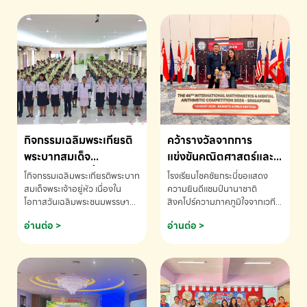
กิจกรรมเฉลิมพระเกียรติ
คว้ารางวัลจากการ
พระบาทสมเด็จ
แข่งขันคณิตศาสตร์และ
พระเจ้าอยู่หัว เนื่องใน
คณิตคิดเร็วนานาชาติ
โกิจกรรมเฉลิมพระเกียรติพระบาท
โรงเรียนโชคชัยกระบี่ขอแสดง
โอกาสวันเฉลิม
ครั้งที่ 46 ประจำปี 2569
สมเด็จพระเจ้าอยู่หัว เนื่องใน
ความยินดีแชมป์นานาชาติ
โอกาสวันเฉลิมพระชนมพรรษา
สิงคโปร์ความภาคภูมิใจจากเวที
พระชนมพรรษา
ณ ประเทศสิงคโปร์
โรงเรียนโชคชัยกระบี่-สอบถาม
ระดับนานาชาติ 🇹🇭🇸🇬
อ่านต่อ >
อ่านต่อ >
ข้อมูลเพิ่มเติม โทร. 075-691910
ด.ช.พัทธนันท์ พรหมพันธ์ ชั้น
อนุบาล EP K3 โรงเรียนโชคชัย
กระบี่ จ.กระบี่ คว้ารางวัลจากการ
แข่งขันคณิตศาสตร์และคณิตคิด
เร็วนานาชาติ ครั้งที่ 46 ประจำปี
2569 ณ ประเทศสิงคโปร์
INTERNATIONAL