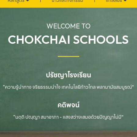
หลักสูตร
ข่าวและกิจกรรม
แกลลอรี่
WELCOME TO
CHOKCHAI SCHOOLS
ปรัชญาโรงเรียน
“ความรู้นำทาง จริยธรรมนำใจ เทคโนโลยีก้าวไกล
พลานามัยสมบูรณ์”
คติพจน์
“นตฺถิ ปณฺญา สมาอาภา - แสงสว่างเสมอด้วยปัญญาไม่มี”