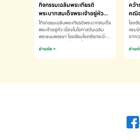
กิจกรรมเฉลิมพระเกียรติ
คว้า
พระบาทสมเด็จพระเจ้าอยู่หัว
คณิต
เนื่องในโอกาสวันเฉลิม
นานา
โกิจกรรมเฉลิมพระเกียรติพระบาทสมเด็จ
โรงเร
พระชนมพรรษา
พระเจ้าอยู่หัว เนื่องในโอกาสวันเฉลิม
2569
แชมป์
พระชนมพรรษา โรงเรียนโชคชัยกระบี่-
จากเว
สอบถามข้อมูลเพิ่มเติม โทร. 075-
ด.ช.พ
อ่านต่อ >
อ่านต่
691910
K3 โรง
รางวั
คณิตค
ปี 25
INTE
AND 
COMP
รองชน
Arith
รางวั
Arith
โรงเร
เพิ่ม