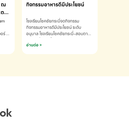
ณ
กิจกรรมอาหารดีมีประโยชน์
ระถม
ram
โรงเรียนโชคชัยกระบี่จดกิจกรรม
กิจกรรมอาหารดีมีประโยชน์ ระดับ
ร์ ซี
อนุบาล โรงเรียนโชคชัยกระบี่-สอบถาม
ory 5
ข้อมูลเพิ่มเติม โทร. 075-691910
อ่านต่อ >
ฟัง
าร
ยนที่
ยน
ติม
ook