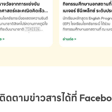
รางวัลจากการแข่งขัน
กิจกรรมศึกษานอกสถานที่ 
ศาสตร์และคณิตคิดเร็ว
เมเจอร์ ซีนีเพล็กซ์ ระดับป
ชาติ ครั้งที่ 46 ประจำปี
ศึกษา (EP.1-6)
ียนโชคชัยกระบี่ขอแสดงความยินดี
นักเรียนหลักสูตร English Prog
 ณ ประเทศสิงคโปร์
นานาชาติสิงคโปร์ความภาคภูมิใจ
(EP) โรงเรียนโชคชัยกระบี่ ได้ร่วม
ทีระดับนานาชาติ 🇹🇭🇸🇬
กิจกรรมศึกษานอกสถานที่ ณ เมเจอ
ัทธนันท์ พรหมพันธ์ ชั้นอนุบาล EP
นีเพล็กซ์ รับชมภาพยนตร์ Toy St
อ >
อ่านต่อ >
เรียนโชคชัยกระบี่ จ.กระบี่ คว้า
(Soundtrack)เพื่อเสริมทักษะการ
ลจากการแข่งขันคณิตศาสตร์และ
ภาษาอังกฤษ เรียนรู้คำศัพท์และก
ิดเร็วนานาชาติ ครั้งที่ 46 ประจำ
สื่อสารจากเจ้าของภาษา ผ่าน
69 ณ ประเทศสิงคโปร์
ประสบการณ์การเรียนรู้นอกห้องเรี
RNATIONAL MATHEMATICS
สนุกและสร้างแรงบันดาลใจ โรงเรี
MENTAL ARITHMETIC
โชคชัยกระบี่-สอบถามข้อมูลเพิ่มเ
ETITION 2026 - ถ้วยรางวัล
โทร. 075-691910
ะเลิศอันดับที่ 2 Mental
metic Competition K2 - ถ้วย
ลรองชนะเลิศอันดับที่ 2 Mental
ติดตามข่าวสารได้ที่ Faceb
metic Competition K2(Grop)
ียนโชคชัยกระบี่-สอบถามข้อมูล
เติม โทร. 075-691910