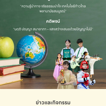
“ความรู้นำทาง จริยธรรมนำใจ เทคโนโลยีก้าวไกล
พลานามัยสมบูรณ์”
คติพจน์
“นตฺถิ ปณฺญา สมาอาภา - แสงสว่างเสมอด้วยปัญญาไม่มี”
ข่าวและกิจกรรม