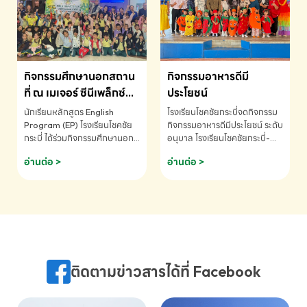
MATHEMATICS AND
MENTAL ARITHMETIC
COMPETITION 2026 - ถ้วย
รางวัลรองชนะเลิศอันดับที่ 2
Mental Arithmetic
กิจกรรมศึกษานอกสถาน
กิจกรรมอาหารดีมี
Competition K2 - ถ้วยรางวัล
รองชนะเลิศอันดับที่ 2 Mental
ที่ ณ เมเจอร์ ซีนีเพล็กซ์
ประโยชน์
Arithmetic Competition
ระดับประถมศึกษา (EP.1-
นักเรียนหลักสูตร English
โรงเรียนโชคชัยกระบี่จดกิจกรรม
K2(Grop) โรงเรียนโชคชัยกระบี่-
6)
Program (EP) โรงเรียนโชคชัย
กิจกรรมอาหารดีมีประโยชน์ ระดับ
สอบถามข้อมูลเพิ่มเติม โทร.
กระบี่ ได้ร่วมกิจกรรมศึกษานอก
อนุบาล โรงเรียนโชคชัยกระบี่-
075-691910
สถานที่ ณ เมเจอร์ ซีนีเพล็กซ์ รับ
สอบถามข้อมูลเพิ่มเติม โทร.
อ่านต่อ >
อ่านต่อ >
ชมภาพยนตร์ Toy Story 5
075-691910
(Soundtrack)เพื่อเสริมทักษะ
การฟังภาษาอังกฤษ เรียนรู้คำ
ศัพท์และการสื่อสารจากเจ้าของ
ภาษา ผ่านประสบการณ์การเรียนรู้
นอกห้องเรียนที่สนุกและสร้างแรง
บันดาลใจ โรงเรียนโชคชัยกระบี่-
สอบถามข้อมูลเพิ่มเติม โทร.
ติดตามข่าวสารได้ที่ Facebook
075-691910