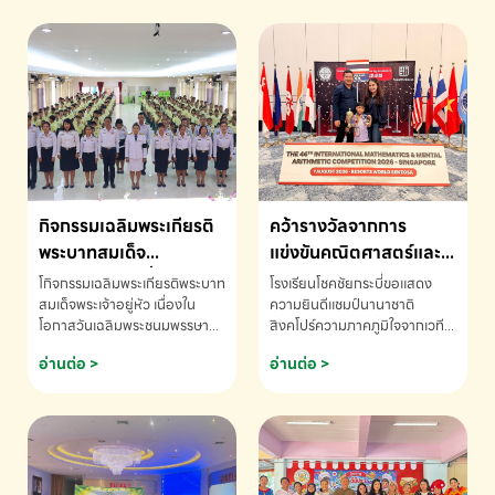
กิจกรรมเฉลิมพระเกียรติ
คว้ารางวัลจากการ
พระบาทสมเด็จ
แข่งขันคณิตศาสตร์และ
พระเจ้าอยู่หัว เนื่องใน
คณิตคิดเร็วนานาชาติ
โกิจกรรมเฉลิมพระเกียรติพระบาท
โรงเรียนโชคชัยกระบี่ขอแสดง
โอกาสวันเฉลิม
ครั้งที่ 46 ประจำปี 2569
สมเด็จพระเจ้าอยู่หัว เนื่องใน
ความยินดีแชมป์นานาชาติ
โอกาสวันเฉลิมพระชนมพรรษา
สิงคโปร์ความภาคภูมิใจจากเวที
พระชนมพรรษา
ณ ประเทศสิงคโปร์
โรงเรียนโชคชัยกระบี่-สอบถาม
ระดับนานาชาติ 🇹🇭🇸🇬
อ่านต่อ >
อ่านต่อ >
ข้อมูลเพิ่มเติม โทร. 075-691910
ด.ช.พัทธนันท์ พรหมพันธ์ ชั้น
อนุบาล EP K3 โรงเรียนโชคชัย
กระบี่ จ.กระบี่ คว้ารางวัลจากการ
แข่งขันคณิตศาสตร์และคณิตคิด
เร็วนานาชาติ ครั้งที่ 46 ประจำปี
2569 ณ ประเทศสิงคโปร์
INTERNATIONAL