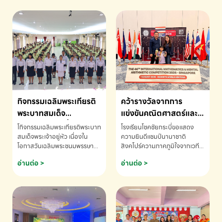
กิจกรรมเฉลิมพระเกียรติ
คว้ารางวัลจากการ
พระบาทสมเด็จ
แข่งขันคณิตศาสตร์และ
พระเจ้าอยู่หัว เนื่องใน
คณิตคิดเร็วนานาชาติ
โกิจกรรมเฉลิมพระเกียรติพระบาท
โรงเรียนโชคชัยกระบี่ขอแสดง
โอกาสวันเฉลิม
ครั้งที่ 46 ประจำปี 2569
สมเด็จพระเจ้าอยู่หัว เนื่องใน
ความยินดีแชมป์นานาชาติ
โอกาสวันเฉลิมพระชนมพรรษา
สิงคโปร์ความภาคภูมิใจจากเวที
พระชนมพรรษา
ณ ประเทศสิงคโปร์
โรงเรียนโชคชัยกระบี่-สอบถาม
ระดับนานาชาติ 🇹🇭🇸🇬
อ่านต่อ >
อ่านต่อ >
ข้อมูลเพิ่มเติม โทร. 075-691910
ด.ช.พัทธนันท์ พรหมพันธ์ ชั้น
อนุบาล EP K3 โรงเรียนโชคชัย
กระบี่ จ.กระบี่ คว้ารางวัลจากการ
แข่งขันคณิตศาสตร์และคณิตคิด
เร็วนานาชาติ ครั้งที่ 46 ประจำปี
2569 ณ ประเทศสิงคโปร์
INTERNATIONAL