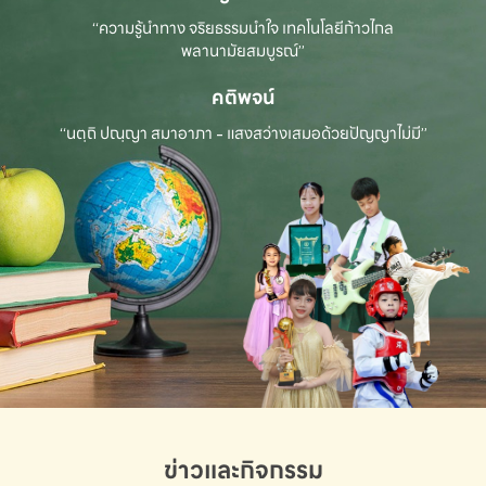
“ความรู้นำทาง จริยธรรมนำใจ เทคโนโลยีก้าวไกล
พลานามัยสมบูรณ์”
คติพจน์
“นตฺถิ ปณฺญา สมาอาภา - แสงสว่างเสมอด้วยปัญญาไม่มี”
ข่าวและกิจกรรม