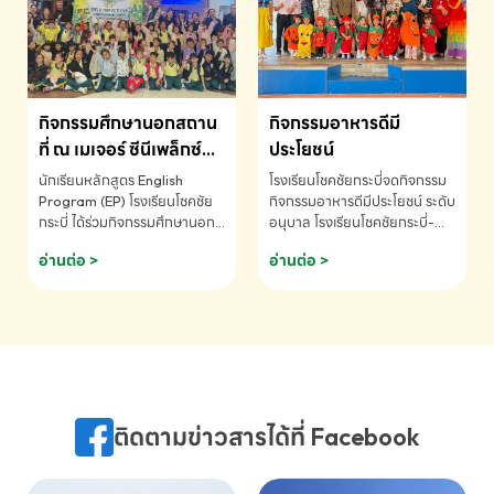
MATHEMATICS AND
MENTAL ARITHMETIC
COMPETITION 2026 - ถ้วย
รางวัลรองชนะเลิศอันดับที่ 2
Mental Arithmetic
กิจกรรมศึกษานอกสถาน
กิจกรรมอาหารดีมี
Competition K2 - ถ้วยรางวัล
รองชนะเลิศอันดับที่ 2 Mental
ที่ ณ เมเจอร์ ซีนีเพล็กซ์
ประโยชน์
Arithmetic Competition
ระดับประถมศึกษา (EP.1-
นักเรียนหลักสูตร English
โรงเรียนโชคชัยกระบี่จดกิจกรรม
K2(Grop) โรงเรียนโชคชัยกระบี่-
6)
Program (EP) โรงเรียนโชคชัย
กิจกรรมอาหารดีมีประโยชน์ ระดับ
สอบถามข้อมูลเพิ่มเติม โทร.
กระบี่ ได้ร่วมกิจกรรมศึกษานอก
อนุบาล โรงเรียนโชคชัยกระบี่-
075-691910
สถานที่ ณ เมเจอร์ ซีนีเพล็กซ์ รับ
สอบถามข้อมูลเพิ่มเติม โทร.
อ่านต่อ >
อ่านต่อ >
ชมภาพยนตร์ Toy Story 5
075-691910
(Soundtrack)เพื่อเสริมทักษะ
การฟังภาษาอังกฤษ เรียนรู้คำ
ศัพท์และการสื่อสารจากเจ้าของ
ภาษา ผ่านประสบการณ์การเรียนรู้
นอกห้องเรียนที่สนุกและสร้างแรง
บันดาลใจ โรงเรียนโชคชัยกระบี่-
สอบถามข้อมูลเพิ่มเติม โทร.
ติดตามข่าวสารได้ที่ Facebook
075-691910