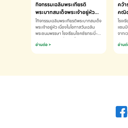
กิจกรรมเฉลิมพระเกียรติ
คว้า
พระบาทสมเด็จพระเจ้าอยู่หัว
คณิต
เนื่องในโอกาสวันเฉลิม
นานา
โกิจกรรมเฉลิมพระเกียรติพระบาทสมเด็จ
โรงเร
พระชนมพรรษา
พระเจ้าอยู่หัว เนื่องในโอกาสวันเฉลิม
2569
แชมป์
พระชนมพรรษา โรงเรียนโชคชัยกระบี่-
จากเว
สอบถามข้อมูลเพิ่มเติม โทร. 075-
ด.ช.พ
อ่านต่อ >
อ่านต่
691910
K3 โรง
รางวั
คณิตค
ปี 25
INTE
AND 
COMP
รองชน
Arith
รางวั
Arith
โรงเร
เพิ่ม