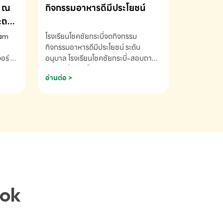
ณ
กิจกรรมอาหารดีมีประโยชน์
ระถม
ram
โรงเรียนโชคชัยกระบี่จดกิจกรรม
กิจกรรมอาหารดีมีประโยชน์ ระดับ
ร์ ซี
อนุบาล โรงเรียนโชคชัยกระบี่-สอบถาม
ory 5
ข้อมูลเพิ่มเติม โทร. 075-691910
อ่านต่อ >
ฟัง
าร
ยนที่
ยน
ติม
ook