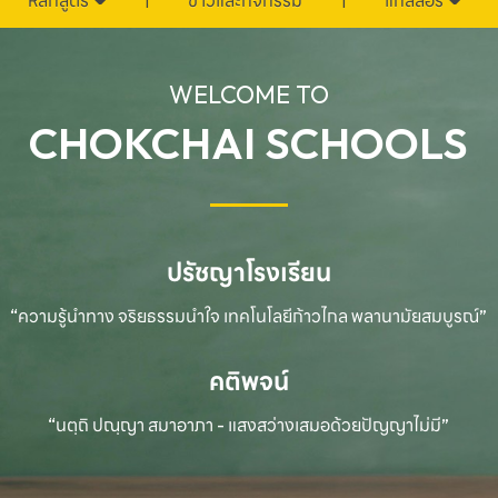
หลักสูตร
ข่าวและกิจกรรม
แกลลอรี่
WELCOME TO
CHOKCHAI SCHOOLS
ปรัชญาโรงเรียน
“ความรู้นำทาง จริยธรรมนำใจ เทคโนโลยีก้าวไกล
พลานามัยสมบูรณ์”
คติพจน์
“นตฺถิ ปณฺญา สมาอาภา - แสงสว่างเสมอด้วยปัญญาไม่มี”