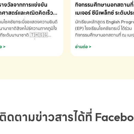
รางวัลจากการแข่งขัน
กิจกรรมศึกษานอกสถานที่ 
ศาสตร์และคณิตคิดเร็ว
เมเจอร์ ซีนีเพล็กซ์ ระดับป
ชาติ ครั้งที่ 46 ประจำปี
ศึกษา (EP.1-6)
ียนโชคชัยกระบี่ขอแสดงความยินดี
นักเรียนหลักสูตร English Prog
 ณ ประเทศสิงคโปร์
นานาชาติสิงคโปร์ความภาคภูมิใจ
(EP) โรงเรียนโชคชัยกระบี่ ได้ร่วม
ทีระดับนานาชาติ 🇹🇭🇸🇬
กิจกรรมศึกษานอกสถานที่ ณ เมเจอ
ัทธนันท์ พรหมพันธ์ ชั้นอนุบาล EP
นีเพล็กซ์ รับชมภาพยนตร์ Toy St
อ >
อ่านต่อ >
เรียนโชคชัยกระบี่ จ.กระบี่ คว้า
(Soundtrack)เพื่อเสริมทักษะการ
ลจากการแข่งขันคณิตศาสตร์และ
ภาษาอังกฤษ เรียนรู้คำศัพท์และก
ิดเร็วนานาชาติ ครั้งที่ 46 ประจำ
สื่อสารจากเจ้าของภาษา ผ่าน
69 ณ ประเทศสิงคโปร์
ประสบการณ์การเรียนรู้นอกห้องเรี
RNATIONAL MATHEMATICS
สนุกและสร้างแรงบันดาลใจ โรงเรี
MENTAL ARITHMETIC
โชคชัยกระบี่-สอบถามข้อมูลเพิ่มเ
ETITION 2026 - ถ้วยรางวัล
โทร. 075-691910
ะเลิศอันดับที่ 2 Mental
metic Competition K2 - ถ้วย
ลรองชนะเลิศอันดับที่ 2 Mental
ติดตามข่าวสารได้ที่ Faceb
metic Competition K2(Grop)
ียนโชคชัยกระบี่-สอบถามข้อมูล
เติม โทร. 075-691910