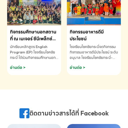
MATHEMATICS AND
MENTAL ARITHMETIC
COMPETITION 2026 - ถ้วย
รางวัลรองชนะเลิศอันดับที่ 2
Mental Arithmetic
กิจกรรมศึกษานอกสถาน
กิจกรรมอาหารดีมี
Competition K2 - ถ้วยรางวัล
รองชนะเลิศอันดับที่ 2 Mental
ที่ ณ เมเจอร์ ซีนีเพล็กซ์
ประโยชน์
Arithmetic Competition
ระดับประถมศึกษา (EP.1-
นักเรียนหลักสูตร English
โรงเรียนโชคชัยกระบี่จดกิจกรรม
K2(Grop) โรงเรียนโชคชัยกระบี่-
6)
Program (EP) โรงเรียนโชคชัย
กิจกรรมอาหารดีมีประโยชน์ ระดับ
สอบถามข้อมูลเพิ่มเติม โทร.
กระบี่ ได้ร่วมกิจกรรมศึกษานอก
อนุบาล โรงเรียนโชคชัยกระบี่-
075-691910
สถานที่ ณ เมเจอร์ ซีนีเพล็กซ์ รับ
สอบถามข้อมูลเพิ่มเติม โทร.
อ่านต่อ >
อ่านต่อ >
ชมภาพยนตร์ Toy Story 5
075-691910
(Soundtrack)เพื่อเสริมทักษะ
การฟังภาษาอังกฤษ เรียนรู้คำ
ศัพท์และการสื่อสารจากเจ้าของ
ภาษา ผ่านประสบการณ์การเรียนรู้
นอกห้องเรียนที่สนุกและสร้างแรง
บันดาลใจ โรงเรียนโชคชัยกระบี่-
สอบถามข้อมูลเพิ่มเติม โทร.
ติดตามข่าวสารได้ที่ Facebook
075-691910