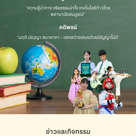
“ความรู้นำทาง จริยธรรมนำใจ เทคโนโลยีก้าวไกล
พลานามัยสมบูรณ์”
คติพจน์
“นตฺถิ ปณฺญา สมาอาภา - แสงสว่างเสมอด้วยปัญญาไม่มี”
ข่าวและกิจกรรม