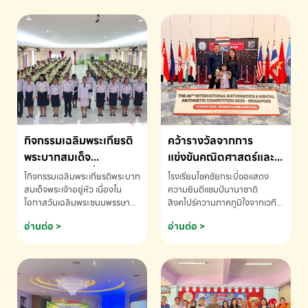
กิจกรรมเฉลิมพระเกียรติ
คว้ารางวัลจากการ
พระบาทสมเด็จ
แข่งขันคณิตศาสตร์และ
พระเจ้าอยู่หัว เนื่องใน
คณิตคิดเร็วนานาชาติ
โกิจกรรมเฉลิมพระเกียรติพระบาท
โรงเรียนโชคชัยกระบี่ขอแสดง
โอกาสวันเฉลิม
ครั้งที่ 46 ประจำปี 2569
สมเด็จพระเจ้าอยู่หัว เนื่องใน
ความยินดีแชมป์นานาชาติ
โอกาสวันเฉลิมพระชนมพรรษา
สิงคโปร์ความภาคภูมิใจจากเวที
พระชนมพรรษา
ณ ประเทศสิงคโปร์
โรงเรียนโชคชัยกระบี่-สอบถาม
ระดับนานาชาติ 🇹🇭🇸🇬
อ่านต่อ >
อ่านต่อ >
ข้อมูลเพิ่มเติม โทร. 075-691910
ด.ช.พัทธนันท์ พรหมพันธ์ ชั้น
อนุบาล EP K3 โรงเรียนโชคชัย
กระบี่ จ.กระบี่ คว้ารางวัลจากการ
แข่งขันคณิตศาสตร์และคณิตคิด
เร็วนานาชาติ ครั้งที่ 46 ประจำปี
2569 ณ ประเทศสิงคโปร์
INTERNATIONAL