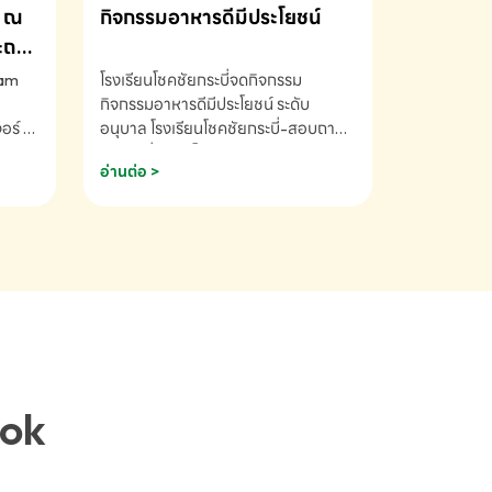
ณ
กิจกรรมอาหารดีมีประโยชน์
ระถม
ram
โรงเรียนโชคชัยกระบี่จดกิจกรรม
กิจกรรมอาหารดีมีประโยชน์ ระดับ
ร์ ซี
อนุบาล โรงเรียนโชคชัยกระบี่-สอบถาม
ory 5
ข้อมูลเพิ่มเติม โทร. 075-691910
อ่านต่อ >
ฟัง
าร
ยนที่
ยน
ติม
ook