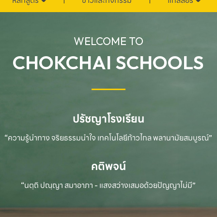
หลักสูตร
ข่าวและกิจกรรม
แกลลอรี่
WELCOME TO
CHOKCHAI SCHOOLS
ปรัชญาโรงเรียน
“ความรู้นำทาง จริยธรรมนำใจ เทคโนโลยีก้าวไกล
พลานามัยสมบูรณ์”
คติพจน์
“นตฺถิ ปณฺญา สมาอาภา - แสงสว่างเสมอด้วยปัญญาไม่มี”