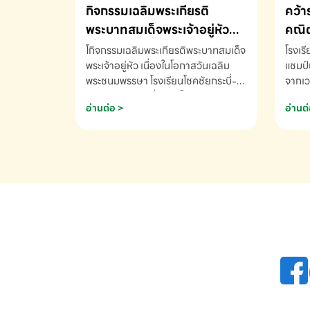
กิจกรรมเฉลิมพระเกียรติ
คว้า
พระบาทสมเด็จพระเจ้าอยู่หัว
คณิต
เนื่องในโอกาสวันเฉลิม
นานา
โกิจกรรมเฉลิมพระเกียรติพระบาทสมเด็จ
โรงเร
พระชนมพรรษา
พระเจ้าอยู่หัว เนื่องในโอกาสวันเฉลิม
2569
แชมป์
พระชนมพรรษา โรงเรียนโชคชัยกระบี่-
จากเว
สอบถามข้อมูลเพิ่มเติม โทร. 075-
ด.ช.พ
อ่านต่อ >
อ่านต่
691910
K3 โรง
รางวั
คณิตค
ปี 25
INTE
AND 
COMP
รองชน
Arith
รางวั
Arith
โรงเร
เพิ่ม