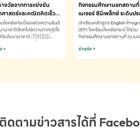
รางวัลจากการแข่งขัน
กิจกรรมศึกษานอกสถานที่ 
ศาสตร์และคณิตคิดเร็ว
เมเจอร์ ซีนีเพล็กซ์ ระดับป
ชาติ ครั้งที่ 46 ประจำปี
ศึกษา (EP.1-6)
ียนโชคชัยกระบี่ขอแสดงความยินดี
นักเรียนหลักสูตร English Prog
 ณ ประเทศสิงคโปร์
นานาชาติสิงคโปร์ความภาคภูมิใจ
(EP) โรงเรียนโชคชัยกระบี่ ได้ร่วม
ทีระดับนานาชาติ 🇹🇭🇸🇬
กิจกรรมศึกษานอกสถานที่ ณ เมเจอ
ัทธนันท์ พรหมพันธ์ ชั้นอนุบาล EP
นีเพล็กซ์ รับชมภาพยนตร์ Toy St
อ >
อ่านต่อ >
เรียนโชคชัยกระบี่ จ.กระบี่ คว้า
(Soundtrack)เพื่อเสริมทักษะการ
ลจากการแข่งขันคณิตศาสตร์และ
ภาษาอังกฤษ เรียนรู้คำศัพท์และก
ิดเร็วนานาชาติ ครั้งที่ 46 ประจำ
สื่อสารจากเจ้าของภาษา ผ่าน
69 ณ ประเทศสิงคโปร์
ประสบการณ์การเรียนรู้นอกห้องเรี
RNATIONAL MATHEMATICS
สนุกและสร้างแรงบันดาลใจ โรงเรี
MENTAL ARITHMETIC
โชคชัยกระบี่-สอบถามข้อมูลเพิ่มเ
ETITION 2026 - ถ้วยรางวัล
โทร. 075-691910
ะเลิศอันดับที่ 2 Mental
metic Competition K2 - ถ้วย
ลรองชนะเลิศอันดับที่ 2 Mental
ติดตามข่าวสารได้ที่ Faceb
metic Competition K2(Grop)
ียนโชคชัยกระบี่-สอบถามข้อมูล
เติม โทร. 075-691910