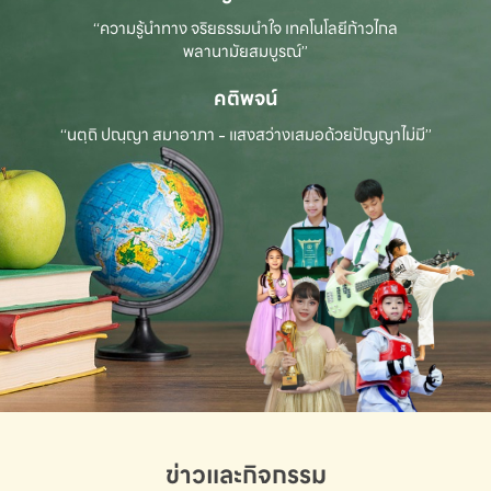
“ความรู้นำทาง จริยธรรมนำใจ เทคโนโลยีก้าวไกล
พลานามัยสมบูรณ์”
คติพจน์
“นตฺถิ ปณฺญา สมาอาภา - แสงสว่างเสมอด้วยปัญญาไม่มี”
ข่าวและกิจกรรม