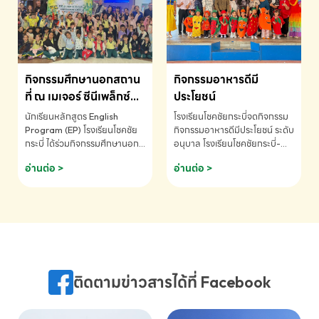
MATHEMATICS AND
MENTAL ARITHMETIC
COMPETITION 2026 - ถ้วย
รางวัลรองชนะเลิศอันดับที่ 2
Mental Arithmetic
กิจกรรมศึกษานอกสถาน
กิจกรรมอาหารดีมี
Competition K2 - ถ้วยรางวัล
รองชนะเลิศอันดับที่ 2 Mental
ที่ ณ เมเจอร์ ซีนีเพล็กซ์
ประโยชน์
Arithmetic Competition
ระดับประถมศึกษา (EP.1-
นักเรียนหลักสูตร English
โรงเรียนโชคชัยกระบี่จดกิจกรรม
K2(Grop) โรงเรียนโชคชัยกระบี่-
6)
Program (EP) โรงเรียนโชคชัย
กิจกรรมอาหารดีมีประโยชน์ ระดับ
สอบถามข้อมูลเพิ่มเติม โทร.
กระบี่ ได้ร่วมกิจกรรมศึกษานอก
อนุบาล โรงเรียนโชคชัยกระบี่-
075-691910
สถานที่ ณ เมเจอร์ ซีนีเพล็กซ์ รับ
สอบถามข้อมูลเพิ่มเติม โทร.
อ่านต่อ >
อ่านต่อ >
ชมภาพยนตร์ Toy Story 5
075-691910
(Soundtrack)เพื่อเสริมทักษะ
การฟังภาษาอังกฤษ เรียนรู้คำ
ศัพท์และการสื่อสารจากเจ้าของ
ภาษา ผ่านประสบการณ์การเรียนรู้
นอกห้องเรียนที่สนุกและสร้างแรง
บันดาลใจ โรงเรียนโชคชัยกระบี่-
สอบถามข้อมูลเพิ่มเติม โทร.
ติดตามข่าวสารได้ที่ Facebook
075-691910