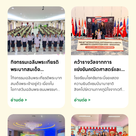
กิจกรรมเฉลิมพระเกียรติ
คว้ารางวัลจากการ
พระบาทสมเด็จ
แข่งขันคณิตศาสตร์และ
พระเจ้าอยู่หัว เนื่องใน
คณิตคิดเร็วนานาชาติ
โกิจกรรมเฉลิมพระเกียรติพระบาท
โรงเรียนโชคชัยกระบี่ขอแสดง
โอกาสวันเฉลิม
ครั้งที่ 46 ประจำปี 2569
สมเด็จพระเจ้าอยู่หัว เนื่องใน
ความยินดีแชมป์นานาชาติ
โอกาสวันเฉลิมพระชนมพรรษา
สิงคโปร์ความภาคภูมิใจจากเวที
พระชนมพรรษา
ณ ประเทศสิงคโปร์
โรงเรียนโชคชัยกระบี่-สอบถาม
ระดับนานาชาติ 🇹🇭🇸🇬
อ่านต่อ >
อ่านต่อ >
ข้อมูลเพิ่มเติม โทร. 075-691910
ด.ช.พัทธนันท์ พรหมพันธ์ ชั้น
อนุบาล EP K3 โรงเรียนโชคชัย
กระบี่ จ.กระบี่ คว้ารางวัลจากการ
แข่งขันคณิตศาสตร์และคณิตคิด
เร็วนานาชาติ ครั้งที่ 46 ประจำปี
2569 ณ ประเทศสิงคโปร์
INTERNATIONAL