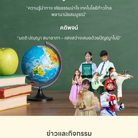
“ความรู้นำทาง จริยธรรมนำใจ เทคโนโลยีก้าวไกล
พลานามัยสมบูรณ์”
คติพจน์
“นตฺถิ ปณฺญา สมาอาภา - แสงสว่างเสมอด้วยปัญญาไม่มี”
ข่าวและกิจกรรม