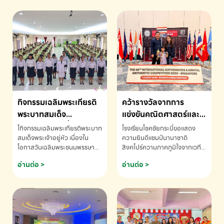
กิจกรรมเฉลิมพระเกียรติ
คว้ารางวัลจากการ
พระบาทสมเด็จ
แข่งขันคณิตศาสตร์และ
พระเจ้าอยู่หัว เนื่องใน
คณิตคิดเร็วนานาชาติ
โกิจกรรมเฉลิมพระเกียรติพระบาท
โรงเรียนโชคชัยกระบี่ขอแสดง
โอกาสวันเฉลิม
ครั้งที่ 46 ประจำปี 2569
สมเด็จพระเจ้าอยู่หัว เนื่องใน
ความยินดีแชมป์นานาชาติ
โอกาสวันเฉลิมพระชนมพรรษา
สิงคโปร์ความภาคภูมิใจจากเวที
พระชนมพรรษา
ณ ประเทศสิงคโปร์
โรงเรียนโชคชัยกระบี่-สอบถาม
ระดับนานาชาติ 🇹🇭🇸🇬
อ่านต่อ >
อ่านต่อ >
ข้อมูลเพิ่มเติม โทร. 075-691910
ด.ช.พัทธนันท์ พรหมพันธ์ ชั้น
อนุบาล EP K3 โรงเรียนโชคชัย
กระบี่ จ.กระบี่ คว้ารางวัลจากการ
แข่งขันคณิตศาสตร์และคณิตคิด
เร็วนานาชาติ ครั้งที่ 46 ประจำปี
2569 ณ ประเทศสิงคโปร์
INTERNATIONAL