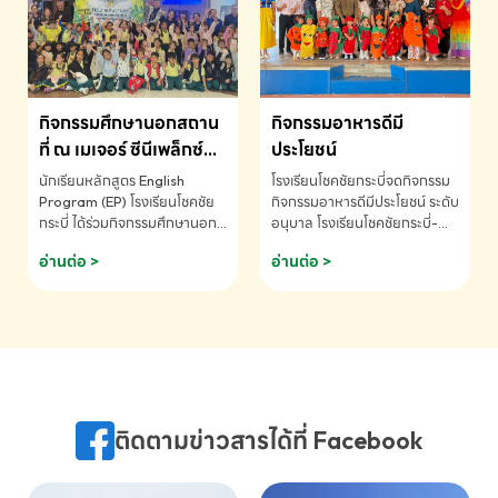
MATHEMATICS AND
MENTAL ARITHMETIC
COMPETITION 2026 - ถ้วย
รางวัลรองชนะเลิศอันดับที่ 2
Mental Arithmetic
กิจกรรมศึกษานอกสถาน
กิจกรรมอาหารดีมี
Competition K2 - ถ้วยรางวัล
รองชนะเลิศอันดับที่ 2 Mental
ที่ ณ เมเจอร์ ซีนีเพล็กซ์
ประโยชน์
Arithmetic Competition
ระดับประถมศึกษา (EP.1-
นักเรียนหลักสูตร English
โรงเรียนโชคชัยกระบี่จดกิจกรรม
K2(Grop) โรงเรียนโชคชัยกระบี่-
6)
Program (EP) โรงเรียนโชคชัย
กิจกรรมอาหารดีมีประโยชน์ ระดับ
สอบถามข้อมูลเพิ่มเติม โทร.
กระบี่ ได้ร่วมกิจกรรมศึกษานอก
อนุบาล โรงเรียนโชคชัยกระบี่-
075-691910
สถานที่ ณ เมเจอร์ ซีนีเพล็กซ์ รับ
สอบถามข้อมูลเพิ่มเติม โทร.
อ่านต่อ >
อ่านต่อ >
ชมภาพยนตร์ Toy Story 5
075-691910
(Soundtrack)เพื่อเสริมทักษะ
การฟังภาษาอังกฤษ เรียนรู้คำ
ศัพท์และการสื่อสารจากเจ้าของ
ภาษา ผ่านประสบการณ์การเรียนรู้
นอกห้องเรียนที่สนุกและสร้างแรง
บันดาลใจ โรงเรียนโชคชัยกระบี่-
สอบถามข้อมูลเพิ่มเติม โทร.
ติดตามข่าวสารได้ที่ Facebook
075-691910