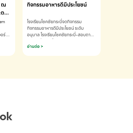
ณ
กิจกรรมอาหารดีมีประโยชน์
ระถม
ram
โรงเรียนโชคชัยกระบี่จดกิจกรรม
กิจกรรมอาหารดีมีประโยชน์ ระดับ
ร์ ซี
อนุบาล โรงเรียนโชคชัยกระบี่-สอบถาม
ory 5
ข้อมูลเพิ่มเติม โทร. 075-691910
อ่านต่อ >
ฟัง
าร
ยนที่
ยน
ติม
ook