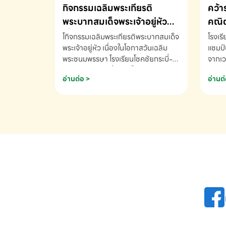
กิจกรรมเฉลิมพระเกียรติ
คว้า
พระบาทสมเด็จพระเจ้าอยู่หัว
คณิต
เนื่องในโอกาสวันเฉลิม
นานา
โกิจกรรมเฉลิมพระเกียรติพระบาทสมเด็จ
โรงเร
พระชนมพรรษา
พระเจ้าอยู่หัว เนื่องในโอกาสวันเฉลิม
2569
แชมป์
พระชนมพรรษา โรงเรียนโชคชัยกระบี่-
จากเว
สอบถามข้อมูลเพิ่มเติม โทร. 075-
ด.ช.พ
อ่านต่อ >
อ่านต่
691910
K3 โรง
รางวั
คณิตค
ปี 25
INTE
AND 
COMP
รองชน
Arith
รางวั
Arith
โรงเร
เพิ่ม