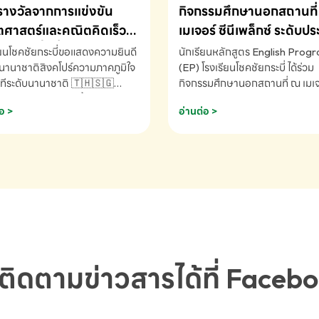
รางวัลจากการแข่งขัน
กิจกรรมศึกษานอกสถานที่ 
ศาสตร์และคณิตคิดเร็ว
เมเจอร์ ซีนีเพล็กซ์ ระดับป
ชาติ ครั้งที่ 46 ประจำปี
ศึกษา (EP.1-6)
ียนโชคชัยกระบี่ขอแสดงความยินดี
นักเรียนหลักสูตร English Prog
 ณ ประเทศสิงคโปร์
นานาชาติสิงคโปร์ความภาคภูมิใจ
(EP) โรงเรียนโชคชัยกระบี่ ได้ร่วม
ทีระดับนานาชาติ 🇹🇭🇸🇬
กิจกรรมศึกษานอกสถานที่ ณ เมเจอ
ัทธนันท์ พรหมพันธ์ ชั้นอนุบาล EP
นีเพล็กซ์ รับชมภาพยนตร์ Toy St
อ >
อ่านต่อ >
เรียนโชคชัยกระบี่ จ.กระบี่ คว้า
(Soundtrack)เพื่อเสริมทักษะการ
ลจากการแข่งขันคณิตศาสตร์และ
ภาษาอังกฤษ เรียนรู้คำศัพท์และก
ิดเร็วนานาชาติ ครั้งที่ 46 ประจำ
สื่อสารจากเจ้าของภาษา ผ่าน
69 ณ ประเทศสิงคโปร์
ประสบการณ์การเรียนรู้นอกห้องเรี
RNATIONAL MATHEMATICS
สนุกและสร้างแรงบันดาลใจ โรงเรี
MENTAL ARITHMETIC
โชคชัยกระบี่-สอบถามข้อมูลเพิ่มเ
ETITION 2026 - ถ้วยรางวัล
โทร. 075-691910
ะเลิศอันดับที่ 2 Mental
metic Competition K2 - ถ้วย
ลรองชนะเลิศอันดับที่ 2 Mental
ติดตามข่าวสารได้ที่ Faceb
metic Competition K2(Grop)
ียนโชคชัยกระบี่-สอบถามข้อมูล
เติม โทร. 075-691910