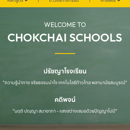
หลักสูตร
ข่าวและกิจกรรม
แกลลอรี่
WELCOME TO
CHOKCHAI SCHOOLS
ปรัชญาโรงเรียน
“ความรู้นำทาง จริยธรรมนำใจ เทคโนโลยีก้าวไกล
พลานามัยสมบูรณ์”
คติพจน์
“นตฺถิ ปณฺญา สมาอาภา - แสงสว่างเสมอด้วยปัญญาไม่มี”