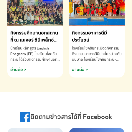
MATHEMATICS AND
MENTAL ARITHMETIC
COMPETITION 2026 - ถ้วย
รางวัลรองชนะเลิศอันดับที่ 2
Mental Arithmetic
กิจกรรมศึกษานอกสถาน
กิจกรรมอาหารดีมี
Competition K2 - ถ้วยรางวัล
รองชนะเลิศอันดับที่ 2 Mental
ที่ ณ เมเจอร์ ซีนีเพล็กซ์
ประโยชน์
Arithmetic Competition
ระดับประถมศึกษา (EP.1-
นักเรียนหลักสูตร English
โรงเรียนโชคชัยกระบี่จดกิจกรรม
K2(Grop) โรงเรียนโชคชัยกระบี่-
6)
Program (EP) โรงเรียนโชคชัย
กิจกรรมอาหารดีมีประโยชน์ ระดับ
สอบถามข้อมูลเพิ่มเติม โทร.
กระบี่ ได้ร่วมกิจกรรมศึกษานอก
อนุบาล โรงเรียนโชคชัยกระบี่-
075-691910
สถานที่ ณ เมเจอร์ ซีนีเพล็กซ์ รับ
สอบถามข้อมูลเพิ่มเติม โทร.
อ่านต่อ >
อ่านต่อ >
ชมภาพยนตร์ Toy Story 5
075-691910
(Soundtrack)เพื่อเสริมทักษะ
การฟังภาษาอังกฤษ เรียนรู้คำ
ศัพท์และการสื่อสารจากเจ้าของ
ภาษา ผ่านประสบการณ์การเรียนรู้
นอกห้องเรียนที่สนุกและสร้างแรง
บันดาลใจ โรงเรียนโชคชัยกระบี่-
สอบถามข้อมูลเพิ่มเติม โทร.
ติดตามข่าวสารได้ที่ Facebook
075-691910