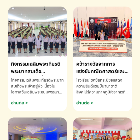
กิจกรรมเฉลิมพระเกียรติ
คว้ารางวัลจากการ
พระบาทสมเด็จ
แข่งขันคณิตศาสตร์และ
พระเจ้าอยู่หัว เนื่องใน
คณิตคิดเร็วนานาชาติ
โกิจกรรมเฉลิมพระเกียรติพระบาท
โรงเรียนโชคชัยกระบี่ขอแสดง
โอกาสวันเฉลิม
ครั้งที่ 46 ประจำปี 2569
สมเด็จพระเจ้าอยู่หัว เนื่องใน
ความยินดีแชมป์นานาชาติ
โอกาสวันเฉลิมพระชนมพรรษา
สิงคโปร์ความภาคภูมิใจจากเวที
พระชนมพรรษา
ณ ประเทศสิงคโปร์
โรงเรียนโชคชัยกระบี่-สอบถาม
ระดับนานาชาติ 🇹🇭🇸🇬
อ่านต่อ >
อ่านต่อ >
ข้อมูลเพิ่มเติม โทร. 075-691910
ด.ช.พัทธนันท์ พรหมพันธ์ ชั้น
อนุบาล EP K3 โรงเรียนโชคชัย
กระบี่ จ.กระบี่ คว้ารางวัลจากการ
แข่งขันคณิตศาสตร์และคณิตคิด
เร็วนานาชาติ ครั้งที่ 46 ประจำปี
2569 ณ ประเทศสิงคโปร์
INTERNATIONAL