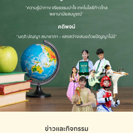
“ความรู้นำทาง จริยธรรมนำใจ เทคโนโลยีก้าวไกล
พลานามัยสมบูรณ์”
คติพจน์
“นตฺถิ ปณฺญา สมาอาภา - แสงสว่างเสมอด้วยปัญญาไม่มี”
ข่าวและกิจกรรม