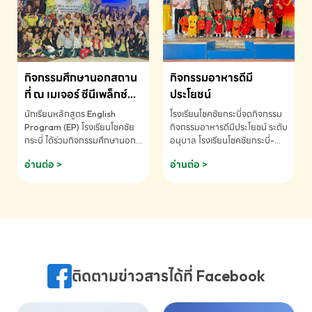
MATHEMATICS AND
MENTAL ARITHMETIC
COMPETITION 2026 - ถ้วย
รางวัลรองชนะเลิศอันดับที่ 2
Mental Arithmetic
กิจกรรมศึกษานอกสถาน
กิจกรรมอาหารดีมี
Competition K2 - ถ้วยรางวัล
รองชนะเลิศอันดับที่ 2 Mental
ที่ ณ เมเจอร์ ซีนีเพล็กซ์
ประโยชน์
Arithmetic Competition
ระดับประถมศึกษา (EP.1-
นักเรียนหลักสูตร English
โรงเรียนโชคชัยกระบี่จดกิจกรรม
K2(Grop) โรงเรียนโชคชัยกระบี่-
6)
Program (EP) โรงเรียนโชคชัย
กิจกรรมอาหารดีมีประโยชน์ ระดับ
สอบถามข้อมูลเพิ่มเติม โทร.
กระบี่ ได้ร่วมกิจกรรมศึกษานอก
อนุบาล โรงเรียนโชคชัยกระบี่-
075-691910
สถานที่ ณ เมเจอร์ ซีนีเพล็กซ์ รับ
สอบถามข้อมูลเพิ่มเติม โทร.
อ่านต่อ >
อ่านต่อ >
ชมภาพยนตร์ Toy Story 5
075-691910
(Soundtrack)เพื่อเสริมทักษะ
การฟังภาษาอังกฤษ เรียนรู้คำ
ศัพท์และการสื่อสารจากเจ้าของ
ภาษา ผ่านประสบการณ์การเรียนรู้
นอกห้องเรียนที่สนุกและสร้างแรง
บันดาลใจ โรงเรียนโชคชัยกระบี่-
สอบถามข้อมูลเพิ่มเติม โทร.
ติดตามข่าวสารได้ที่ Facebook
075-691910