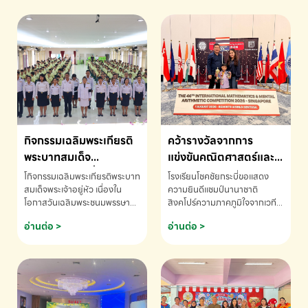
กิจกรรมเฉลิมพระเกียรติ
คว้ารางวัลจากการ
พระบาทสมเด็จ
แข่งขันคณิตศาสตร์และ
พระเจ้าอยู่หัว เนื่องใน
คณิตคิดเร็วนานาชาติ
โกิจกรรมเฉลิมพระเกียรติพระบาท
โรงเรียนโชคชัยกระบี่ขอแสดง
โอกาสวันเฉลิม
ครั้งที่ 46 ประจำปี 2569
สมเด็จพระเจ้าอยู่หัว เนื่องใน
ความยินดีแชมป์นานาชาติ
โอกาสวันเฉลิมพระชนมพรรษา
สิงคโปร์ความภาคภูมิใจจากเวที
พระชนมพรรษา
ณ ประเทศสิงคโปร์
โรงเรียนโชคชัยกระบี่-สอบถาม
ระดับนานาชาติ 🇹🇭🇸🇬
อ่านต่อ >
อ่านต่อ >
ข้อมูลเพิ่มเติม โทร. 075-691910
ด.ช.พัทธนันท์ พรหมพันธ์ ชั้น
อนุบาล EP K3 โรงเรียนโชคชัย
กระบี่ จ.กระบี่ คว้ารางวัลจากการ
แข่งขันคณิตศาสตร์และคณิตคิด
เร็วนานาชาติ ครั้งที่ 46 ประจำปี
2569 ณ ประเทศสิงคโปร์
INTERNATIONAL