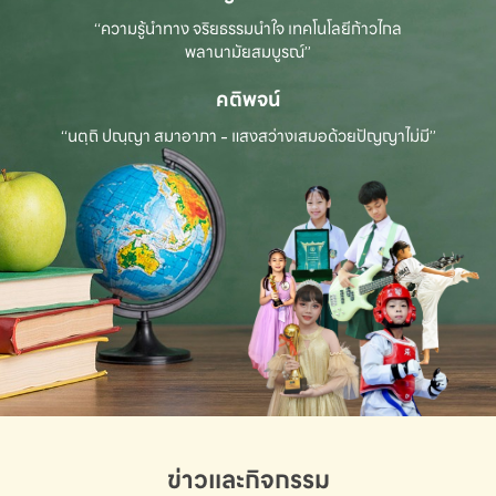
“ความรู้นำทาง จริยธรรมนำใจ เทคโนโลยีก้าวไกล
พลานามัยสมบูรณ์”
คติพจน์
“นตฺถิ ปณฺญา สมาอาภา - แสงสว่างเสมอด้วยปัญญาไม่มี”
ข่าวและกิจกรรม