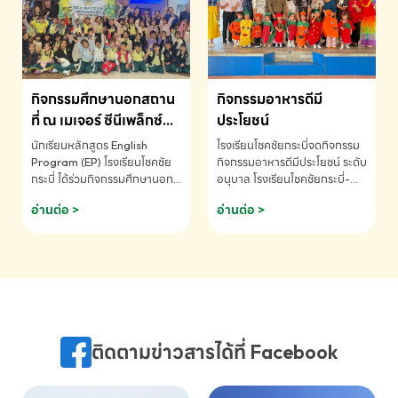
MATHEMATICS AND
MENTAL ARITHMETIC
COMPETITION 2026 - ถ้วย
รางวัลรองชนะเลิศอันดับที่ 2
Mental Arithmetic
กิจกรรมศึกษานอกสถาน
กิจกรรมอาหารดีมี
Competition K2 - ถ้วยรางวัล
รองชนะเลิศอันดับที่ 2 Mental
ที่ ณ เมเจอร์ ซีนีเพล็กซ์
ประโยชน์
Arithmetic Competition
ระดับประถมศึกษา (EP.1-
นักเรียนหลักสูตร English
โรงเรียนโชคชัยกระบี่จดกิจกรรม
K2(Grop) โรงเรียนโชคชัยกระบี่-
6)
Program (EP) โรงเรียนโชคชัย
กิจกรรมอาหารดีมีประโยชน์ ระดับ
สอบถามข้อมูลเพิ่มเติม โทร.
กระบี่ ได้ร่วมกิจกรรมศึกษานอก
อนุบาล โรงเรียนโชคชัยกระบี่-
075-691910
สถานที่ ณ เมเจอร์ ซีนีเพล็กซ์ รับ
สอบถามข้อมูลเพิ่มเติม โทร.
อ่านต่อ >
อ่านต่อ >
ชมภาพยนตร์ Toy Story 5
075-691910
(Soundtrack)เพื่อเสริมทักษะ
การฟังภาษาอังกฤษ เรียนรู้คำ
ศัพท์และการสื่อสารจากเจ้าของ
ภาษา ผ่านประสบการณ์การเรียนรู้
นอกห้องเรียนที่สนุกและสร้างแรง
บันดาลใจ โรงเรียนโชคชัยกระบี่-
สอบถามข้อมูลเพิ่มเติม โทร.
ติดตามข่าวสารได้ที่ Facebook
075-691910