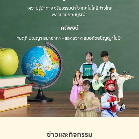
“ความรู้นำทาง จริยธรรมนำใจ เทคโนโลยีก้าวไกล
พลานามัยสมบูรณ์”
คติพจน์
“นตฺถิ ปณฺญา สมาอาภา - แสงสว่างเสมอด้วยปัญญาไม่มี”
ข่าวและกิจกรรม