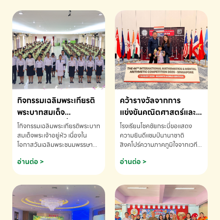
กิจกรรมเฉลิมพระเกียรติ
คว้ารางวัลจากการ
พระบาทสมเด็จ
แข่งขันคณิตศาสตร์และ
พระเจ้าอยู่หัว เนื่องใน
คณิตคิดเร็วนานาชาติ
โกิจกรรมเฉลิมพระเกียรติพระบาท
โรงเรียนโชคชัยกระบี่ขอแสดง
โอกาสวันเฉลิม
ครั้งที่ 46 ประจำปี 2569
สมเด็จพระเจ้าอยู่หัว เนื่องใน
ความยินดีแชมป์นานาชาติ
โอกาสวันเฉลิมพระชนมพรรษา
สิงคโปร์ความภาคภูมิใจจากเวที
พระชนมพรรษา
ณ ประเทศสิงคโปร์
โรงเรียนโชคชัยกระบี่-สอบถาม
ระดับนานาชาติ 🇹🇭🇸🇬
อ่านต่อ >
อ่านต่อ >
ข้อมูลเพิ่มเติม โทร. 075-691910
ด.ช.พัทธนันท์ พรหมพันธ์ ชั้น
อนุบาล EP K3 โรงเรียนโชคชัย
กระบี่ จ.กระบี่ คว้ารางวัลจากการ
แข่งขันคณิตศาสตร์และคณิตคิด
เร็วนานาชาติ ครั้งที่ 46 ประจำปี
2569 ณ ประเทศสิงคโปร์
INTERNATIONAL