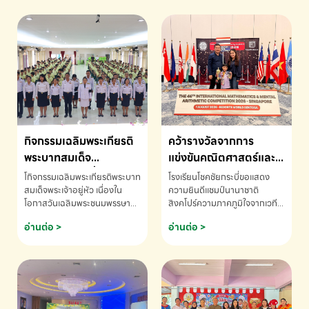
กิจกรรมเฉลิมพระเกียรติ
คว้ารางวัลจากการ
พระบาทสมเด็จ
แข่งขันคณิตศาสตร์และ
พระเจ้าอยู่หัว เนื่องใน
คณิตคิดเร็วนานาชาติ
โกิจกรรมเฉลิมพระเกียรติพระบาท
โรงเรียนโชคชัยกระบี่ขอแสดง
โอกาสวันเฉลิม
ครั้งที่ 46 ประจำปี 2569
สมเด็จพระเจ้าอยู่หัว เนื่องใน
ความยินดีแชมป์นานาชาติ
โอกาสวันเฉลิมพระชนมพรรษา
สิงคโปร์ความภาคภูมิใจจากเวที
พระชนมพรรษา
ณ ประเทศสิงคโปร์
โรงเรียนโชคชัยกระบี่-สอบถาม
ระดับนานาชาติ 🇹🇭🇸🇬
อ่านต่อ >
อ่านต่อ >
ข้อมูลเพิ่มเติม โทร. 075-691910
ด.ช.พัทธนันท์ พรหมพันธ์ ชั้น
อนุบาล EP K3 โรงเรียนโชคชัย
กระบี่ จ.กระบี่ คว้ารางวัลจากการ
แข่งขันคณิตศาสตร์และคณิตคิด
เร็วนานาชาติ ครั้งที่ 46 ประจำปี
2569 ณ ประเทศสิงคโปร์
INTERNATIONAL