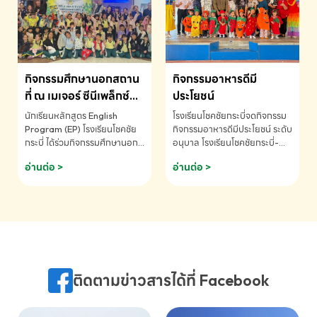
MATHEMATICS AND
MENTAL ARITHMETIC
COMPETITION 2026 - ถ้วย
รางวัลรองชนะเลิศอันดับที่ 2
Mental Arithmetic
กิจกรรมศึกษานอกสถาน
กิจกรรมอาหารดีมี
Competition K2 - ถ้วยรางวัล
รองชนะเลิศอันดับที่ 2 Mental
ที่ ณ เมเจอร์ ซีนีเพล็กซ์
ประโยชน์
Arithmetic Competition
ระดับประถมศึกษา (EP.1-
นักเรียนหลักสูตร English
โรงเรียนโชคชัยกระบี่จดกิจกรรม
K2(Grop) โรงเรียนโชคชัยกระบี่-
6)
Program (EP) โรงเรียนโชคชัย
กิจกรรมอาหารดีมีประโยชน์ ระดับ
สอบถามข้อมูลเพิ่มเติม โทร.
กระบี่ ได้ร่วมกิจกรรมศึกษานอก
อนุบาล โรงเรียนโชคชัยกระบี่-
075-691910
สถานที่ ณ เมเจอร์ ซีนีเพล็กซ์ รับ
สอบถามข้อมูลเพิ่มเติม โทร.
อ่านต่อ >
อ่านต่อ >
ชมภาพยนตร์ Toy Story 5
075-691910
(Soundtrack)เพื่อเสริมทักษะ
การฟังภาษาอังกฤษ เรียนรู้คำ
ศัพท์และการสื่อสารจากเจ้าของ
ภาษา ผ่านประสบการณ์การเรียนรู้
นอกห้องเรียนที่สนุกและสร้างแรง
บันดาลใจ โรงเรียนโชคชัยกระบี่-
สอบถามข้อมูลเพิ่มเติม โทร.
ติดตามข่าวสารได้ที่ Facebook
075-691910