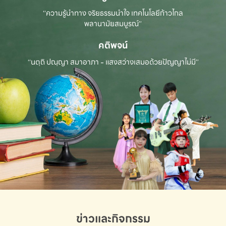
“ความรู้นำทาง จริยธรรมนำใจ เทคโนโลยีก้าวไกล
พลานามัยสมบูรณ์”
คติพจน์
“นตฺถิ ปณฺญา สมาอาภา - แสงสว่างเสมอด้วยปัญญาไม่มี”
ข่าวและกิจกรรม