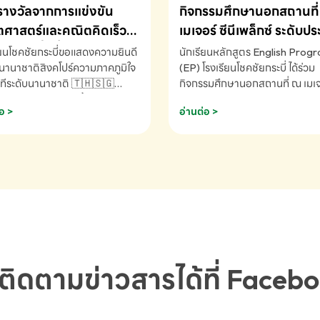
รางวัลจากการแข่งขัน
กิจกรรมศึกษานอกสถานที่ 
ศาสตร์และคณิตคิดเร็ว
เมเจอร์ ซีนีเพล็กซ์ ระดับป
ชาติ ครั้งที่ 46 ประจำปี
ศึกษา (EP.1-6)
ียนโชคชัยกระบี่ขอแสดงความยินดี
นักเรียนหลักสูตร English Prog
 ณ ประเทศสิงคโปร์
นานาชาติสิงคโปร์ความภาคภูมิใจ
(EP) โรงเรียนโชคชัยกระบี่ ได้ร่วม
ทีระดับนานาชาติ 🇹🇭🇸🇬
กิจกรรมศึกษานอกสถานที่ ณ เมเจอ
ัทธนันท์ พรหมพันธ์ ชั้นอนุบาล EP
นีเพล็กซ์ รับชมภาพยนตร์ Toy St
อ >
อ่านต่อ >
เรียนโชคชัยกระบี่ จ.กระบี่ คว้า
(Soundtrack)เพื่อเสริมทักษะการ
ลจากการแข่งขันคณิตศาสตร์และ
ภาษาอังกฤษ เรียนรู้คำศัพท์และก
ิดเร็วนานาชาติ ครั้งที่ 46 ประจำ
สื่อสารจากเจ้าของภาษา ผ่าน
69 ณ ประเทศสิงคโปร์
ประสบการณ์การเรียนรู้นอกห้องเรี
RNATIONAL MATHEMATICS
สนุกและสร้างแรงบันดาลใจ โรงเรี
MENTAL ARITHMETIC
โชคชัยกระบี่-สอบถามข้อมูลเพิ่มเ
ETITION 2026 - ถ้วยรางวัล
โทร. 075-691910
ะเลิศอันดับที่ 2 Mental
metic Competition K2 - ถ้วย
ลรองชนะเลิศอันดับที่ 2 Mental
ติดตามข่าวสารได้ที่ Faceb
metic Competition K2(Grop)
ียนโชคชัยกระบี่-สอบถามข้อมูล
เติม โทร. 075-691910