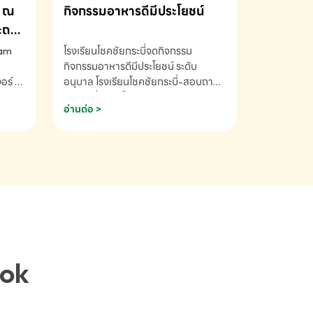
ณ
กิจกรรมอาหารดีมีประโยชน์
ระถม
ram
โรงเรียนโชคชัยกระบี่จดกิจกรรม
กิจกรรมอาหารดีมีประโยชน์ ระดับ
ร์ ซี
อนุบาล โรงเรียนโชคชัยกระบี่-สอบถาม
ory 5
ข้อมูลเพิ่มเติม โทร. 075-691910
อ่านต่อ >
ฟัง
าร
ยนที่
ยน
ติม
ook