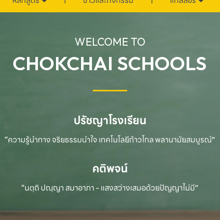
หลักสูตร
ข่าวและกิจกรรม
แกลลอรี่
WELCOME TO
CHOKCHAI SCHOOLS
ปรัชญาโรงเรียน
“ความรู้นำทาง จริยธรรมนำใจ เทคโนโลยีก้าวไกล
พลานามัยสมบูรณ์”
คติพจน์
“นตฺถิ ปณฺญา สมาอาภา - แสงสว่างเสมอด้วยปัญญาไม่มี”