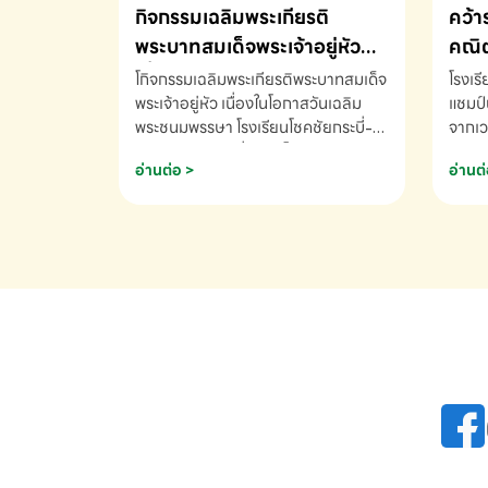
กิจกรรมเฉลิมพระเกียรติ
คว้า
พระบาทสมเด็จพระเจ้าอยู่หัว
คณิต
เนื่องในโอกาสวันเฉลิม
นานา
โกิจกรรมเฉลิมพระเกียรติพระบาทสมเด็จ
โรงเร
พระชนมพรรษา
พระเจ้าอยู่หัว เนื่องในโอกาสวันเฉลิม
2569
แชมป์
พระชนมพรรษา โรงเรียนโชคชัยกระบี่-
จากเว
สอบถามข้อมูลเพิ่มเติม โทร. 075-
ด.ช.พ
อ่านต่อ >
อ่านต่
691910
K3 โรง
รางวั
คณิตค
ปี 25
INTE
AND 
COMP
รองชน
Arith
รางวั
Arith
โรงเร
เพิ่ม