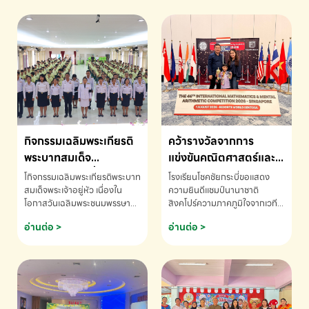
กิจกรรมเฉลิมพระเกียรติ
คว้ารางวัลจากการ
พระบาทสมเด็จ
แข่งขันคณิตศาสตร์และ
พระเจ้าอยู่หัว เนื่องใน
คณิตคิดเร็วนานาชาติ
โกิจกรรมเฉลิมพระเกียรติพระบาท
โรงเรียนโชคชัยกระบี่ขอแสดง
โอกาสวันเฉลิม
ครั้งที่ 46 ประจำปี 2569
สมเด็จพระเจ้าอยู่หัว เนื่องใน
ความยินดีแชมป์นานาชาติ
โอกาสวันเฉลิมพระชนมพรรษา
สิงคโปร์ความภาคภูมิใจจากเวที
พระชนมพรรษา
ณ ประเทศสิงคโปร์
โรงเรียนโชคชัยกระบี่-สอบถาม
ระดับนานาชาติ 🇹🇭🇸🇬
อ่านต่อ >
อ่านต่อ >
ข้อมูลเพิ่มเติม โทร. 075-691910
ด.ช.พัทธนันท์ พรหมพันธ์ ชั้น
อนุบาล EP K3 โรงเรียนโชคชัย
กระบี่ จ.กระบี่ คว้ารางวัลจากการ
แข่งขันคณิตศาสตร์และคณิตคิด
เร็วนานาชาติ ครั้งที่ 46 ประจำปี
2569 ณ ประเทศสิงคโปร์
INTERNATIONAL