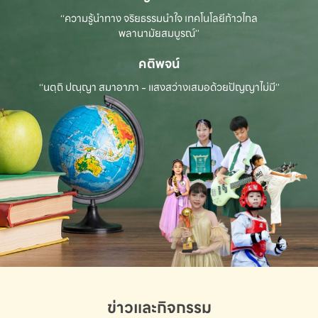
“ความรู้นำทาง จริยธรรมนำใจ เทคโนโลยีก้าวไกล
พลานามัยสมบูรณ์”
คติพจน์
“นตฺถิ ปณฺญา สมาอาภา - แสงสว่างเสมอด้วยปัญญาไม่มี”
ข่าวและกิจกรรม