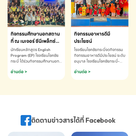
MATHEMATICS AND
MENTAL ARITHMETIC
COMPETITION 2026 - ถ้วย
รางวัลรองชนะเลิศอันดับที่ 2
Mental Arithmetic
กิจกรรมศึกษานอกสถาน
กิจกรรมอาหารดีมี
Competition K2 - ถ้วยรางวัล
รองชนะเลิศอันดับที่ 2 Mental
ที่ ณ เมเจอร์ ซีนีเพล็กซ์
ประโยชน์
Arithmetic Competition
ระดับประถมศึกษา (EP.1-
นักเรียนหลักสูตร English
โรงเรียนโชคชัยกระบี่จดกิจกรรม
K2(Grop) โรงเรียนโชคชัยกระบี่-
6)
Program (EP) โรงเรียนโชคชัย
กิจกรรมอาหารดีมีประโยชน์ ระดับ
สอบถามข้อมูลเพิ่มเติม โทร.
กระบี่ ได้ร่วมกิจกรรมศึกษานอก
อนุบาล โรงเรียนโชคชัยกระบี่-
075-691910
สถานที่ ณ เมเจอร์ ซีนีเพล็กซ์ รับ
สอบถามข้อมูลเพิ่มเติม โทร.
อ่านต่อ >
อ่านต่อ >
ชมภาพยนตร์ Toy Story 5
075-691910
(Soundtrack)เพื่อเสริมทักษะ
การฟังภาษาอังกฤษ เรียนรู้คำ
ศัพท์และการสื่อสารจากเจ้าของ
ภาษา ผ่านประสบการณ์การเรียนรู้
นอกห้องเรียนที่สนุกและสร้างแรง
บันดาลใจ โรงเรียนโชคชัยกระบี่-
สอบถามข้อมูลเพิ่มเติม โทร.
ติดตามข่าวสารได้ที่ Facebook
075-691910