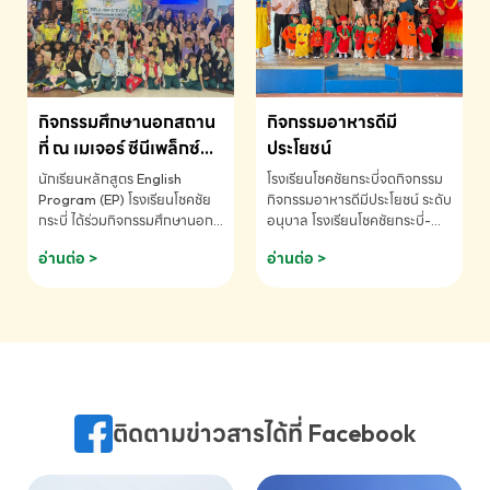
MATHEMATICS AND
MENTAL ARITHMETIC
COMPETITION 2026 - ถ้วย
รางวัลรองชนะเลิศอันดับที่ 2
Mental Arithmetic
กิจกรรมศึกษานอกสถาน
กิจกรรมอาหารดีมี
Competition K2 - ถ้วยรางวัล
รองชนะเลิศอันดับที่ 2 Mental
ที่ ณ เมเจอร์ ซีนีเพล็กซ์
ประโยชน์
Arithmetic Competition
ระดับประถมศึกษา (EP.1-
นักเรียนหลักสูตร English
โรงเรียนโชคชัยกระบี่จดกิจกรรม
K2(Grop) โรงเรียนโชคชัยกระบี่-
6)
Program (EP) โรงเรียนโชคชัย
กิจกรรมอาหารดีมีประโยชน์ ระดับ
สอบถามข้อมูลเพิ่มเติม โทร.
กระบี่ ได้ร่วมกิจกรรมศึกษานอก
อนุบาล โรงเรียนโชคชัยกระบี่-
075-691910
สถานที่ ณ เมเจอร์ ซีนีเพล็กซ์ รับ
สอบถามข้อมูลเพิ่มเติม โทร.
อ่านต่อ >
อ่านต่อ >
ชมภาพยนตร์ Toy Story 5
075-691910
(Soundtrack)เพื่อเสริมทักษะ
การฟังภาษาอังกฤษ เรียนรู้คำ
ศัพท์และการสื่อสารจากเจ้าของ
ภาษา ผ่านประสบการณ์การเรียนรู้
นอกห้องเรียนที่สนุกและสร้างแรง
บันดาลใจ โรงเรียนโชคชัยกระบี่-
สอบถามข้อมูลเพิ่มเติม โทร.
ติดตามข่าวสารได้ที่ Facebook
075-691910