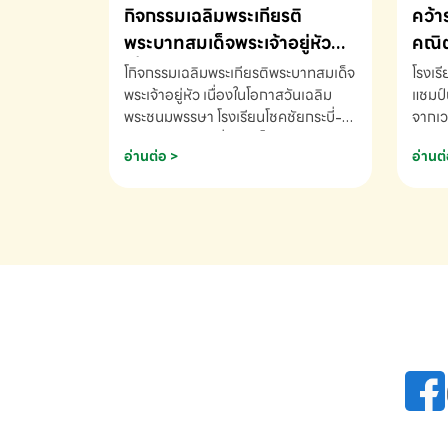
กิจกรรมเฉลิมพระเกียรติ
คว้า
พระบาทสมเด็จพระเจ้าอยู่หัว
คณิต
เนื่องในโอกาสวันเฉลิม
นานา
โกิจกรรมเฉลิมพระเกียรติพระบาทสมเด็จ
โรงเร
พระชนมพรรษา
พระเจ้าอยู่หัว เนื่องในโอกาสวันเฉลิม
2569
แชมป์
พระชนมพรรษา โรงเรียนโชคชัยกระบี่-
จากเว
สอบถามข้อมูลเพิ่มเติม โทร. 075-
ด.ช.พ
อ่านต่อ >
อ่านต่
691910
K3 โรง
รางวั
คณิตค
ปี 25
INTE
AND 
COMP
รองชน
Arith
รางวั
Arith
โรงเร
เพิ่ม