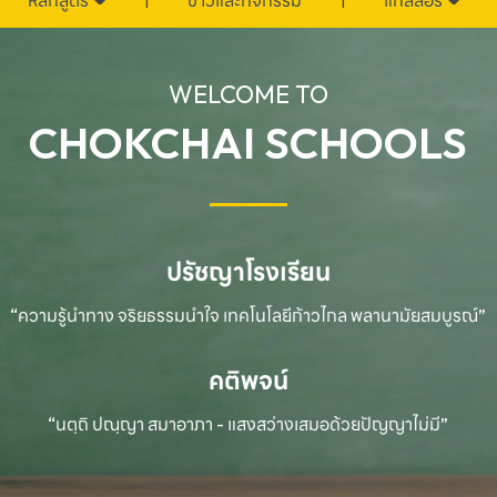
หลักสูตร
ข่าวและกิจกรรม
แกลลอรี่
WELCOME TO
CHOKCHAI SCHOOLS
ปรัชญาโรงเรียน
“ความรู้นำทาง จริยธรรมนำใจ เทคโนโลยีก้าวไกล
พลานามัยสมบูรณ์”
คติพจน์
“นตฺถิ ปณฺญา สมาอาภา - แสงสว่างเสมอด้วยปัญญาไม่มี”