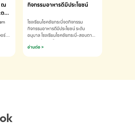
ณ
กิจกรรมอาหารดีมีประโยชน์
ระถม
ram
โรงเรียนโชคชัยกระบี่จดกิจกรรม
กิจกรรมอาหารดีมีประโยชน์ ระดับ
ร์ ซี
อนุบาล โรงเรียนโชคชัยกระบี่-สอบถาม
ory 5
ข้อมูลเพิ่มเติม โทร. 075-691910
อ่านต่อ >
ฟัง
าร
ยนที่
ยน
ติม
ook