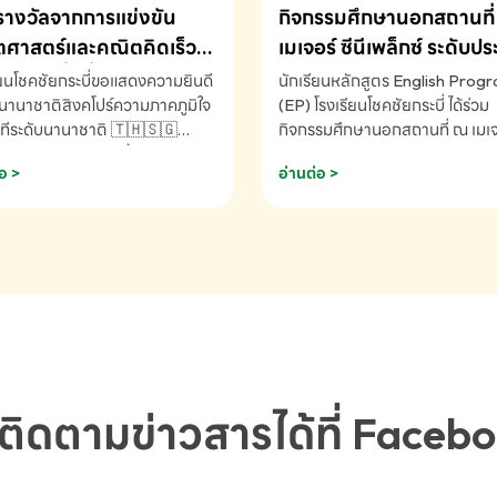
รางวัลจากการแข่งขัน
กิจกรรมศึกษานอกสถานที่ 
ศาสตร์และคณิตคิดเร็ว
เมเจอร์ ซีนีเพล็กซ์ ระดับป
ชาติ ครั้งที่ 46 ประจำปี
ศึกษา (EP.1-6)
ียนโชคชัยกระบี่ขอแสดงความยินดี
นักเรียนหลักสูตร English Prog
 ณ ประเทศสิงคโปร์
นานาชาติสิงคโปร์ความภาคภูมิใจ
(EP) โรงเรียนโชคชัยกระบี่ ได้ร่วม
ทีระดับนานาชาติ 🇹🇭🇸🇬
กิจกรรมศึกษานอกสถานที่ ณ เมเจอ
ัทธนันท์ พรหมพันธ์ ชั้นอนุบาล EP
นีเพล็กซ์ รับชมภาพยนตร์ Toy St
อ >
อ่านต่อ >
เรียนโชคชัยกระบี่ จ.กระบี่ คว้า
(Soundtrack)เพื่อเสริมทักษะการ
ลจากการแข่งขันคณิตศาสตร์และ
ภาษาอังกฤษ เรียนรู้คำศัพท์และก
ิดเร็วนานาชาติ ครั้งที่ 46 ประจำ
สื่อสารจากเจ้าของภาษา ผ่าน
69 ณ ประเทศสิงคโปร์
ประสบการณ์การเรียนรู้นอกห้องเรี
RNATIONAL MATHEMATICS
สนุกและสร้างแรงบันดาลใจ โรงเรี
MENTAL ARITHMETIC
โชคชัยกระบี่-สอบถามข้อมูลเพิ่มเ
ETITION 2026 - ถ้วยรางวัล
โทร. 075-691910
ะเลิศอันดับที่ 2 Mental
metic Competition K2 - ถ้วย
ลรองชนะเลิศอันดับที่ 2 Mental
ติดตามข่าวสารได้ที่ Faceb
metic Competition K2(Grop)
ียนโชคชัยกระบี่-สอบถามข้อมูล
เติม โทร. 075-691910