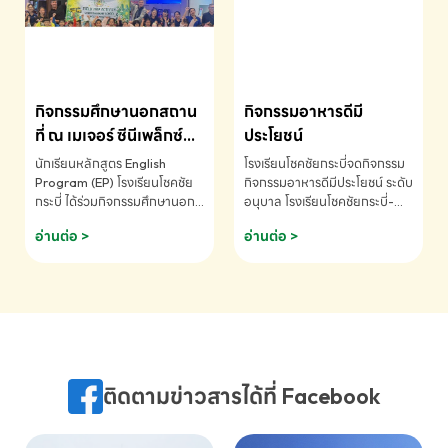
MATHEMATICS AND
MENTAL ARITHMETIC
COMPETITION 2026 - ถ้วย
รางวัลรองชนะเลิศอันดับที่ 2
Mental Arithmetic
กิจกรรมศึกษานอกสถาน
กิจกรรมอาหารดีมี
Competition K2 - ถ้วยรางวัล
รองชนะเลิศอันดับที่ 2 Mental
ที่ ณ เมเจอร์ ซีนีเพล็กซ์
ประโยชน์
Arithmetic Competition
ระดับประถมศึกษา (EP.1-
นักเรียนหลักสูตร English
โรงเรียนโชคชัยกระบี่จดกิจกรรม
K2(Grop) โรงเรียนโชคชัยกระบี่-
6)
Program (EP) โรงเรียนโชคชัย
กิจกรรมอาหารดีมีประโยชน์ ระดับ
สอบถามข้อมูลเพิ่มเติม โทร.
กระบี่ ได้ร่วมกิจกรรมศึกษานอก
อนุบาล โรงเรียนโชคชัยกระบี่-
075-691910
สถานที่ ณ เมเจอร์ ซีนีเพล็กซ์ รับ
สอบถามข้อมูลเพิ่มเติม โทร.
อ่านต่อ >
อ่านต่อ >
ชมภาพยนตร์ Toy Story 5
075-691910
(Soundtrack)เพื่อเสริมทักษะ
การฟังภาษาอังกฤษ เรียนรู้คำ
ศัพท์และการสื่อสารจากเจ้าของ
ภาษา ผ่านประสบการณ์การเรียนรู้
นอกห้องเรียนที่สนุกและสร้างแรง
บันดาลใจ โรงเรียนโชคชัยกระบี่-
สอบถามข้อมูลเพิ่มเติม โทร.
ติดตามข่าวสารได้ที่ Facebook
075-691910