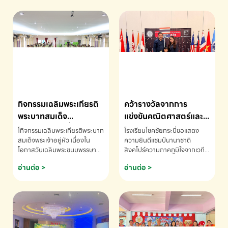
กิจกรรมเฉลิมพระเกียรติ
คว้ารางวัลจากการ
พระบาทสมเด็จ
แข่งขันคณิตศาสตร์และ
พระเจ้าอยู่หัว เนื่องใน
คณิตคิดเร็วนานาชาติ
โกิจกรรมเฉลิมพระเกียรติพระบาท
โรงเรียนโชคชัยกระบี่ขอแสดง
โอกาสวันเฉลิม
ครั้งที่ 46 ประจำปี 2569
สมเด็จพระเจ้าอยู่หัว เนื่องใน
ความยินดีแชมป์นานาชาติ
โอกาสวันเฉลิมพระชนมพรรษา
สิงคโปร์ความภาคภูมิใจจากเวที
พระชนมพรรษา
ณ ประเทศสิงคโปร์
โรงเรียนโชคชัยกระบี่-สอบถาม
ระดับนานาชาติ 🇹🇭🇸🇬
อ่านต่อ >
อ่านต่อ >
ข้อมูลเพิ่มเติม โทร. 075-691910
ด.ช.พัทธนันท์ พรหมพันธ์ ชั้น
อนุบาล EP K3 โรงเรียนโชคชัย
กระบี่ จ.กระบี่ คว้ารางวัลจากการ
แข่งขันคณิตศาสตร์และคณิตคิด
เร็วนานาชาติ ครั้งที่ 46 ประจำปี
2569 ณ ประเทศสิงคโปร์
INTERNATIONAL