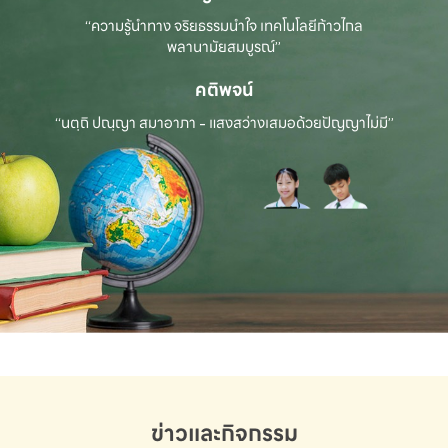
“ความรู้นำทาง จริยธรรมนำใจ เทคโนโลยีก้าวไกล
พลานามัยสมบูรณ์”
คติพจน์
“นตฺถิ ปณฺญา สมาอาภา - แสงสว่างเสมอด้วยปัญญาไม่มี”
ข่าวและกิจกรรม