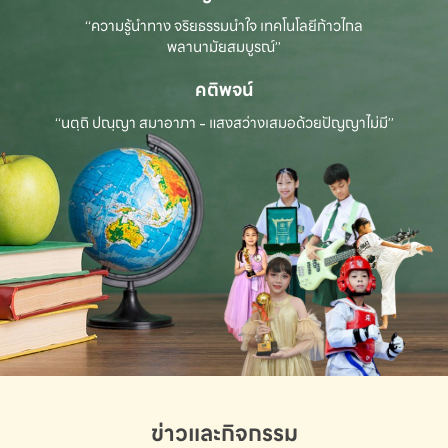
“ความรู้นำทาง จริยธรรมนำใจ เทคโนโลยีก้าวไกล
พลานามัยสมบูรณ์”
คติพจน์
“นตฺถิ ปณฺญา สมาอาภา - แสงสว่างเสมอด้วยปัญญาไม่มี”
ข่าวและกิจกรรม