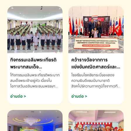
กิจกรรมเฉลิมพระเกียรติ
คว้ารางวัลจากการ
พระบาทสมเด็จ
แข่งขันคณิตศาสตร์และ
พระเจ้าอยู่หัว เนื่องใน
คณิตคิดเร็วนานาชาติ
โกิจกรรมเฉลิมพระเกียรติพระบาท
โรงเรียนโชคชัยกระบี่ขอแสดง
โอกาสวันเฉลิม
ครั้งที่ 46 ประจำปี 2569
สมเด็จพระเจ้าอยู่หัว เนื่องใน
ความยินดีแชมป์นานาชาติ
โอกาสวันเฉลิมพระชนมพรรษา
สิงคโปร์ความภาคภูมิใจจากเวที
พระชนมพรรษา
ณ ประเทศสิงคโปร์
โรงเรียนโชคชัยกระบี่-สอบถาม
ระดับนานาชาติ 🇹🇭🇸🇬
อ่านต่อ >
อ่านต่อ >
ข้อมูลเพิ่มเติม โทร. 075-691910
ด.ช.พัทธนันท์ พรหมพันธ์ ชั้น
อนุบาล EP K3 โรงเรียนโชคชัย
กระบี่ จ.กระบี่ คว้ารางวัลจากการ
แข่งขันคณิตศาสตร์และคณิตคิด
เร็วนานาชาติ ครั้งที่ 46 ประจำปี
2569 ณ ประเทศสิงคโปร์
INTERNATIONAL