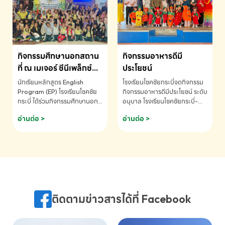
MATHEMATICS AND
MENTAL ARITHMETIC
COMPETITION 2026 - ถ้วย
รางวัลรองชนะเลิศอันดับที่ 2
Mental Arithmetic
กิจกรรมศึกษานอกสถาน
กิจกรรมอาหารดีมี
Competition K2 - ถ้วยรางวัล
รองชนะเลิศอันดับที่ 2 Mental
ที่ ณ เมเจอร์ ซีนีเพล็กซ์
ประโยชน์
Arithmetic Competition
ระดับประถมศึกษา (EP.1-
นักเรียนหลักสูตร English
โรงเรียนโชคชัยกระบี่จดกิจกรรม
K2(Grop) โรงเรียนโชคชัยกระบี่-
6)
Program (EP) โรงเรียนโชคชัย
กิจกรรมอาหารดีมีประโยชน์ ระดับ
สอบถามข้อมูลเพิ่มเติม โทร.
กระบี่ ได้ร่วมกิจกรรมศึกษานอก
อนุบาล โรงเรียนโชคชัยกระบี่-
075-691910
สถานที่ ณ เมเจอร์ ซีนีเพล็กซ์ รับ
สอบถามข้อมูลเพิ่มเติม โทร.
อ่านต่อ >
อ่านต่อ >
ชมภาพยนตร์ Toy Story 5
075-691910
(Soundtrack)เพื่อเสริมทักษะ
การฟังภาษาอังกฤษ เรียนรู้คำ
ศัพท์และการสื่อสารจากเจ้าของ
ภาษา ผ่านประสบการณ์การเรียนรู้
นอกห้องเรียนที่สนุกและสร้างแรง
บันดาลใจ โรงเรียนโชคชัยกระบี่-
สอบถามข้อมูลเพิ่มเติม โทร.
ติดตามข่าวสารได้ที่ Facebook
075-691910