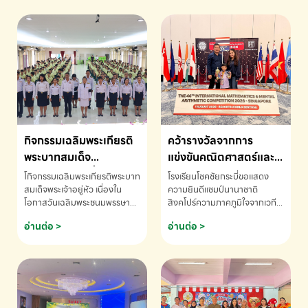
กิจกรรมเฉลิมพระเกียรติ
คว้ารางวัลจากการ
พระบาทสมเด็จ
แข่งขันคณิตศาสตร์และ
พระเจ้าอยู่หัว เนื่องใน
คณิตคิดเร็วนานาชาติ
โกิจกรรมเฉลิมพระเกียรติพระบาท
โรงเรียนโชคชัยกระบี่ขอแสดง
โอกาสวันเฉลิม
ครั้งที่ 46 ประจำปี 2569
สมเด็จพระเจ้าอยู่หัว เนื่องใน
ความยินดีแชมป์นานาชาติ
โอกาสวันเฉลิมพระชนมพรรษา
สิงคโปร์ความภาคภูมิใจจากเวที
พระชนมพรรษา
ณ ประเทศสิงคโปร์
โรงเรียนโชคชัยกระบี่-สอบถาม
ระดับนานาชาติ 🇹🇭🇸🇬
อ่านต่อ >
อ่านต่อ >
ข้อมูลเพิ่มเติม โทร. 075-691910
ด.ช.พัทธนันท์ พรหมพันธ์ ชั้น
อนุบาล EP K3 โรงเรียนโชคชัย
กระบี่ จ.กระบี่ คว้ารางวัลจากการ
แข่งขันคณิตศาสตร์และคณิตคิด
เร็วนานาชาติ ครั้งที่ 46 ประจำปี
2569 ณ ประเทศสิงคโปร์
INTERNATIONAL