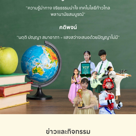
“ความรู้นำทาง จริยธรรมนำใจ เทคโนโลยีก้าวไกล
พลานามัยสมบูรณ์”
คติพจน์
“นตฺถิ ปณฺญา สมาอาภา - แสงสว่างเสมอด้วยปัญญาไม่มี”
ข่าวและกิจกรรม