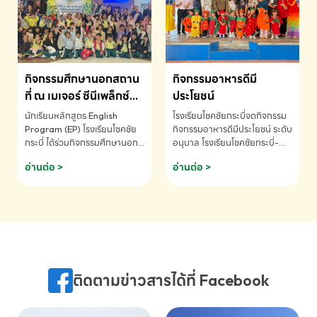
MATHEMATICS AND
MENTAL ARITHMETIC
COMPETITION 2026 - ถ้วย
รางวัลรองชนะเลิศอันดับที่ 2
Mental Arithmetic
กิจกรรมศึกษานอกสถาน
กิจกรรมอาหารดีมี
Competition K2 - ถ้วยรางวัล
รองชนะเลิศอันดับที่ 2 Mental
ที่ ณ เมเจอร์ ซีนีเพล็กซ์
ประโยชน์
Arithmetic Competition
ระดับประถมศึกษา (EP.1-
นักเรียนหลักสูตร English
โรงเรียนโชคชัยกระบี่จดกิจกรรม
K2(Grop) โรงเรียนโชคชัยกระบี่-
6)
Program (EP) โรงเรียนโชคชัย
กิจกรรมอาหารดีมีประโยชน์ ระดับ
สอบถามข้อมูลเพิ่มเติม โทร.
กระบี่ ได้ร่วมกิจกรรมศึกษานอก
อนุบาล โรงเรียนโชคชัยกระบี่-
075-691910
สถานที่ ณ เมเจอร์ ซีนีเพล็กซ์ รับ
สอบถามข้อมูลเพิ่มเติม โทร.
อ่านต่อ >
อ่านต่อ >
ชมภาพยนตร์ Toy Story 5
075-691910
(Soundtrack)เพื่อเสริมทักษะ
การฟังภาษาอังกฤษ เรียนรู้คำ
ศัพท์และการสื่อสารจากเจ้าของ
ภาษา ผ่านประสบการณ์การเรียนรู้
นอกห้องเรียนที่สนุกและสร้างแรง
บันดาลใจ โรงเรียนโชคชัยกระบี่-
สอบถามข้อมูลเพิ่มเติม โทร.
ติดตามข่าวสารได้ที่ Facebook
075-691910