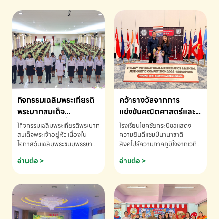
กิจกรรมเฉลิมพระเกียรติ
คว้ารางวัลจากการ
พระบาทสมเด็จ
แข่งขันคณิตศาสตร์และ
พระเจ้าอยู่หัว เนื่องใน
คณิตคิดเร็วนานาชาติ
โกิจกรรมเฉลิมพระเกียรติพระบาท
โรงเรียนโชคชัยกระบี่ขอแสดง
โอกาสวันเฉลิม
ครั้งที่ 46 ประจำปี 2569
สมเด็จพระเจ้าอยู่หัว เนื่องใน
ความยินดีแชมป์นานาชาติ
โอกาสวันเฉลิมพระชนมพรรษา
สิงคโปร์ความภาคภูมิใจจากเวที
พระชนมพรรษา
ณ ประเทศสิงคโปร์
โรงเรียนโชคชัยกระบี่-สอบถาม
ระดับนานาชาติ 🇹🇭🇸🇬
อ่านต่อ >
อ่านต่อ >
ข้อมูลเพิ่มเติม โทร. 075-691910
ด.ช.พัทธนันท์ พรหมพันธ์ ชั้น
อนุบาล EP K3 โรงเรียนโชคชัย
กระบี่ จ.กระบี่ คว้ารางวัลจากการ
แข่งขันคณิตศาสตร์และคณิตคิด
เร็วนานาชาติ ครั้งที่ 46 ประจำปี
2569 ณ ประเทศสิงคโปร์
INTERNATIONAL