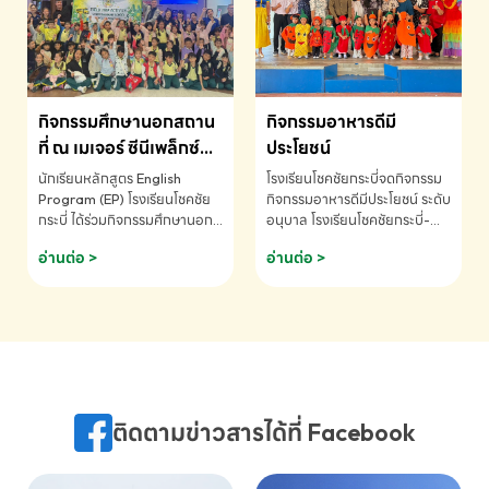
MATHEMATICS AND
MENTAL ARITHMETIC
COMPETITION 2026 - ถ้วย
รางวัลรองชนะเลิศอันดับที่ 2
Mental Arithmetic
กิจกรรมศึกษานอกสถาน
กิจกรรมอาหารดีมี
Competition K2 - ถ้วยรางวัล
รองชนะเลิศอันดับที่ 2 Mental
ที่ ณ เมเจอร์ ซีนีเพล็กซ์
ประโยชน์
Arithmetic Competition
ระดับประถมศึกษา (EP.1-
นักเรียนหลักสูตร English
โรงเรียนโชคชัยกระบี่จดกิจกรรม
K2(Grop) โรงเรียนโชคชัยกระบี่-
6)
Program (EP) โรงเรียนโชคชัย
กิจกรรมอาหารดีมีประโยชน์ ระดับ
สอบถามข้อมูลเพิ่มเติม โทร.
กระบี่ ได้ร่วมกิจกรรมศึกษานอก
อนุบาล โรงเรียนโชคชัยกระบี่-
075-691910
สถานที่ ณ เมเจอร์ ซีนีเพล็กซ์ รับ
สอบถามข้อมูลเพิ่มเติม โทร.
อ่านต่อ >
อ่านต่อ >
ชมภาพยนตร์ Toy Story 5
075-691910
(Soundtrack)เพื่อเสริมทักษะ
การฟังภาษาอังกฤษ เรียนรู้คำ
ศัพท์และการสื่อสารจากเจ้าของ
ภาษา ผ่านประสบการณ์การเรียนรู้
นอกห้องเรียนที่สนุกและสร้างแรง
บันดาลใจ โรงเรียนโชคชัยกระบี่-
สอบถามข้อมูลเพิ่มเติม โทร.
ติดตามข่าวสารได้ที่ Facebook
075-691910