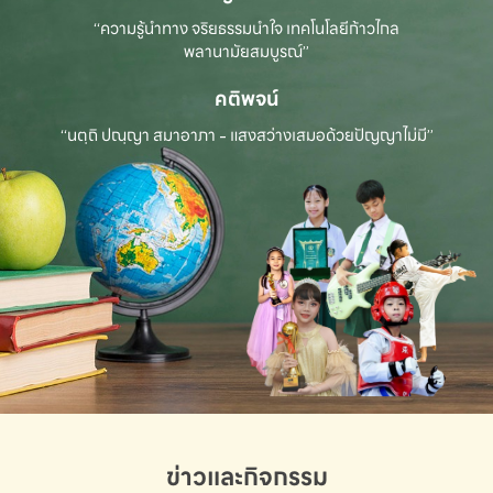
“ความรู้นำทาง จริยธรรมนำใจ เทคโนโลยีก้าวไกล
พลานามัยสมบูรณ์”
คติพจน์
“นตฺถิ ปณฺญา สมาอาภา - แสงสว่างเสมอด้วยปัญญาไม่มี”
ข่าวและกิจกรรม