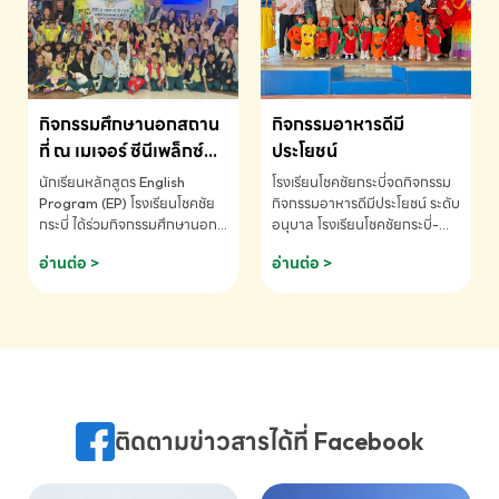
MATHEMATICS AND
MENTAL ARITHMETIC
COMPETITION 2026 - ถ้วย
รางวัลรองชนะเลิศอันดับที่ 2
Mental Arithmetic
กิจกรรมศึกษานอกสถาน
กิจกรรมอาหารดีมี
Competition K2 - ถ้วยรางวัล
รองชนะเลิศอันดับที่ 2 Mental
ที่ ณ เมเจอร์ ซีนีเพล็กซ์
ประโยชน์
Arithmetic Competition
ระดับประถมศึกษา (EP.1-
นักเรียนหลักสูตร English
โรงเรียนโชคชัยกระบี่จดกิจกรรม
K2(Grop) โรงเรียนโชคชัยกระบี่-
6)
Program (EP) โรงเรียนโชคชัย
กิจกรรมอาหารดีมีประโยชน์ ระดับ
สอบถามข้อมูลเพิ่มเติม โทร.
กระบี่ ได้ร่วมกิจกรรมศึกษานอก
อนุบาล โรงเรียนโชคชัยกระบี่-
075-691910
สถานที่ ณ เมเจอร์ ซีนีเพล็กซ์ รับ
สอบถามข้อมูลเพิ่มเติม โทร.
อ่านต่อ >
อ่านต่อ >
ชมภาพยนตร์ Toy Story 5
075-691910
(Soundtrack)เพื่อเสริมทักษะ
การฟังภาษาอังกฤษ เรียนรู้คำ
ศัพท์และการสื่อสารจากเจ้าของ
ภาษา ผ่านประสบการณ์การเรียนรู้
นอกห้องเรียนที่สนุกและสร้างแรง
บันดาลใจ โรงเรียนโชคชัยกระบี่-
สอบถามข้อมูลเพิ่มเติม โทร.
ติดตามข่าวสารได้ที่ Facebook
075-691910