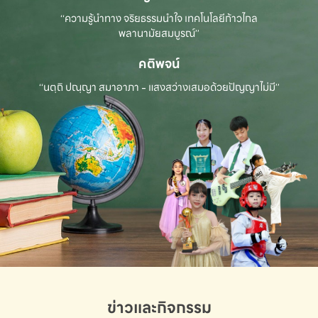
“ความรู้นำทาง จริยธรรมนำใจ เทคโนโลยีก้าวไกล
พลานามัยสมบูรณ์”
คติพจน์
“นตฺถิ ปณฺญา สมาอาภา - แสงสว่างเสมอด้วยปัญญาไม่มี”
ข่าวและกิจกรรม