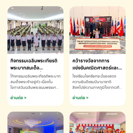
กิจกรรมเฉลิมพระเกียรติ
คว้ารางวัลจากการ
พระบาทสมเด็จ
แข่งขันคณิตศาสตร์และ
พระเจ้าอยู่หัว เนื่องใน
คณิตคิดเร็วนานาชาติ
โกิจกรรมเฉลิมพระเกียรติพระบาท
โรงเรียนโชคชัยกระบี่ขอแสดง
โอกาสวันเฉลิม
ครั้งที่ 46 ประจำปี 2569
สมเด็จพระเจ้าอยู่หัว เนื่องใน
ความยินดีแชมป์นานาชาติ
โอกาสวันเฉลิมพระชนมพรรษา
สิงคโปร์ความภาคภูมิใจจากเวที
พระชนมพรรษา
ณ ประเทศสิงคโปร์
โรงเรียนโชคชัยกระบี่-สอบถาม
ระดับนานาชาติ 🇹🇭🇸🇬
อ่านต่อ >
อ่านต่อ >
ข้อมูลเพิ่มเติม โทร. 075-691910
ด.ช.พัทธนันท์ พรหมพันธ์ ชั้น
อนุบาล EP K3 โรงเรียนโชคชัย
กระบี่ จ.กระบี่ คว้ารางวัลจากการ
แข่งขันคณิตศาสตร์และคณิตคิด
เร็วนานาชาติ ครั้งที่ 46 ประจำปี
2569 ณ ประเทศสิงคโปร์
INTERNATIONAL