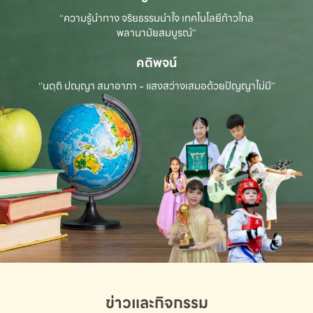
“ความรู้นำทาง จริยธรรมนำใจ เทคโนโลยีก้าวไกล
พลานามัยสมบูรณ์”
คติพจน์
“นตฺถิ ปณฺญา สมาอาภา - แสงสว่างเสมอด้วยปัญญาไม่มี”
ข่าวและกิจกรรม