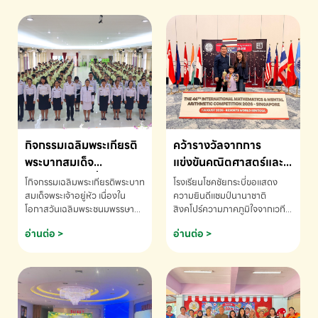
กิจกรรมเฉลิมพระเกียรติ
คว้ารางวัลจากการ
พระบาทสมเด็จ
แข่งขันคณิตศาสตร์และ
พระเจ้าอยู่หัว เนื่องใน
คณิตคิดเร็วนานาชาติ
โกิจกรรมเฉลิมพระเกียรติพระบาท
โรงเรียนโชคชัยกระบี่ขอแสดง
โอกาสวันเฉลิม
ครั้งที่ 46 ประจำปี 2569
สมเด็จพระเจ้าอยู่หัว เนื่องใน
ความยินดีแชมป์นานาชาติ
โอกาสวันเฉลิมพระชนมพรรษา
สิงคโปร์ความภาคภูมิใจจากเวที
พระชนมพรรษา
ณ ประเทศสิงคโปร์
โรงเรียนโชคชัยกระบี่-สอบถาม
ระดับนานาชาติ 🇹🇭🇸🇬
อ่านต่อ >
อ่านต่อ >
ข้อมูลเพิ่มเติม โทร. 075-691910
ด.ช.พัทธนันท์ พรหมพันธ์ ชั้น
อนุบาล EP K3 โรงเรียนโชคชัย
กระบี่ จ.กระบี่ คว้ารางวัลจากการ
แข่งขันคณิตศาสตร์และคณิตคิด
เร็วนานาชาติ ครั้งที่ 46 ประจำปี
2569 ณ ประเทศสิงคโปร์
INTERNATIONAL