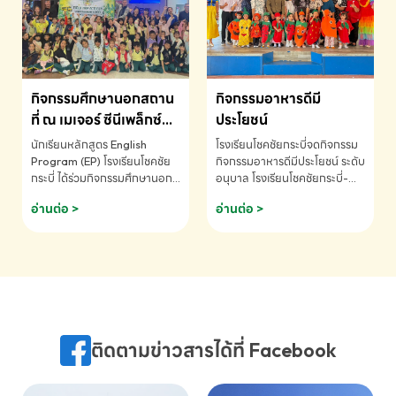
MATHEMATICS AND
MENTAL ARITHMETIC
COMPETITION 2026 - ถ้วย
รางวัลรองชนะเลิศอันดับที่ 2
Mental Arithmetic
กิจกรรมศึกษานอกสถาน
กิจกรรมอาหารดีมี
Competition K2 - ถ้วยรางวัล
รองชนะเลิศอันดับที่ 2 Mental
ที่ ณ เมเจอร์ ซีนีเพล็กซ์
ประโยชน์
Arithmetic Competition
ระดับประถมศึกษา (EP.1-
นักเรียนหลักสูตร English
โรงเรียนโชคชัยกระบี่จดกิจกรรม
K2(Grop) โรงเรียนโชคชัยกระบี่-
6)
Program (EP) โรงเรียนโชคชัย
กิจกรรมอาหารดีมีประโยชน์ ระดับ
สอบถามข้อมูลเพิ่มเติม โทร.
กระบี่ ได้ร่วมกิจกรรมศึกษานอก
อนุบาล โรงเรียนโชคชัยกระบี่-
075-691910
สถานที่ ณ เมเจอร์ ซีนีเพล็กซ์ รับ
สอบถามข้อมูลเพิ่มเติม โทร.
อ่านต่อ >
อ่านต่อ >
ชมภาพยนตร์ Toy Story 5
075-691910
(Soundtrack)เพื่อเสริมทักษะ
การฟังภาษาอังกฤษ เรียนรู้คำ
ศัพท์และการสื่อสารจากเจ้าของ
ภาษา ผ่านประสบการณ์การเรียนรู้
นอกห้องเรียนที่สนุกและสร้างแรง
บันดาลใจ โรงเรียนโชคชัยกระบี่-
สอบถามข้อมูลเพิ่มเติม โทร.
ติดตามข่าวสารได้ที่ Facebook
075-691910