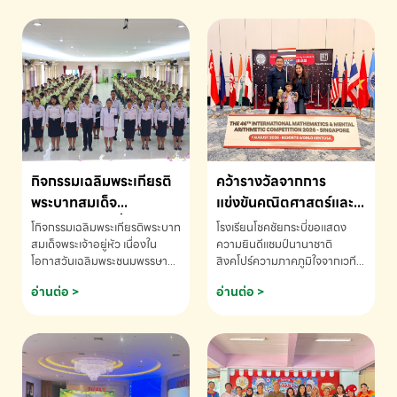
กิจกรรมเฉลิมพระเกียรติ
คว้ารางวัลจากการ
พระบาทสมเด็จ
แข่งขันคณิตศาสตร์และ
พระเจ้าอยู่หัว เนื่องใน
คณิตคิดเร็วนานาชาติ
โกิจกรรมเฉลิมพระเกียรติพระบาท
โรงเรียนโชคชัยกระบี่ขอแสดง
โอกาสวันเฉลิม
ครั้งที่ 46 ประจำปี 2569
สมเด็จพระเจ้าอยู่หัว เนื่องใน
ความยินดีแชมป์นานาชาติ
โอกาสวันเฉลิมพระชนมพรรษา
สิงคโปร์ความภาคภูมิใจจากเวที
พระชนมพรรษา
ณ ประเทศสิงคโปร์
โรงเรียนโชคชัยกระบี่-สอบถาม
ระดับนานาชาติ 🇹🇭🇸🇬
อ่านต่อ >
อ่านต่อ >
ข้อมูลเพิ่มเติม โทร. 075-691910
ด.ช.พัทธนันท์ พรหมพันธ์ ชั้น
อนุบาล EP K3 โรงเรียนโชคชัย
กระบี่ จ.กระบี่ คว้ารางวัลจากการ
แข่งขันคณิตศาสตร์และคณิตคิด
เร็วนานาชาติ ครั้งที่ 46 ประจำปี
2569 ณ ประเทศสิงคโปร์
INTERNATIONAL