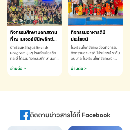
MATHEMATICS AND
MENTAL ARITHMETIC
COMPETITION 2026 - ถ้วย
รางวัลรองชนะเลิศอันดับที่ 2
Mental Arithmetic
กิจกรรมศึกษานอกสถาน
กิจกรรมอาหารดีมี
Competition K2 - ถ้วยรางวัล
รองชนะเลิศอันดับที่ 2 Mental
ที่ ณ เมเจอร์ ซีนีเพล็กซ์
ประโยชน์
Arithmetic Competition
ระดับประถมศึกษา (EP.1-
นักเรียนหลักสูตร English
โรงเรียนโชคชัยกระบี่จดกิจกรรม
K2(Grop) โรงเรียนโชคชัยกระบี่-
6)
Program (EP) โรงเรียนโชคชัย
กิจกรรมอาหารดีมีประโยชน์ ระดับ
สอบถามข้อมูลเพิ่มเติม โทร.
กระบี่ ได้ร่วมกิจกรรมศึกษานอก
อนุบาล โรงเรียนโชคชัยกระบี่-
075-691910
สถานที่ ณ เมเจอร์ ซีนีเพล็กซ์ รับ
สอบถามข้อมูลเพิ่มเติม โทร.
อ่านต่อ >
อ่านต่อ >
ชมภาพยนตร์ Toy Story 5
075-691910
(Soundtrack)เพื่อเสริมทักษะ
การฟังภาษาอังกฤษ เรียนรู้คำ
ศัพท์และการสื่อสารจากเจ้าของ
ภาษา ผ่านประสบการณ์การเรียนรู้
นอกห้องเรียนที่สนุกและสร้างแรง
บันดาลใจ โรงเรียนโชคชัยกระบี่-
สอบถามข้อมูลเพิ่มเติม โทร.
ติดตามข่าวสารได้ที่ Facebook
075-691910