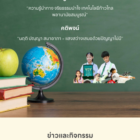
“ความรู้นำทาง จริยธรรมนำใจ เทคโนโลยีก้าวไกล
พลานามัยสมบูรณ์”
คติพจน์
“นตฺถิ ปณฺญา สมาอาภา - แสงสว่างเสมอด้วยปัญญาไม่มี”
ข่าวและกิจกรรม