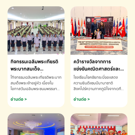
กิจกรรมเฉลิมพระเกียรติ
คว้ารางวัลจากการ
พระบาทสมเด็จ
แข่งขันคณิตศาสตร์และ
พระเจ้าอยู่หัว เนื่องใน
คณิตคิดเร็วนานาชาติ
โกิจกรรมเฉลิมพระเกียรติพระบาท
โรงเรียนโชคชัยกระบี่ขอแสดง
โอกาสวันเฉลิม
ครั้งที่ 46 ประจำปี 2569
สมเด็จพระเจ้าอยู่หัว เนื่องใน
ความยินดีแชมป์นานาชาติ
โอกาสวันเฉลิมพระชนมพรรษา
สิงคโปร์ความภาคภูมิใจจากเวที
พระชนมพรรษา
ณ ประเทศสิงคโปร์
โรงเรียนโชคชัยกระบี่-สอบถาม
ระดับนานาชาติ 🇹🇭🇸🇬
อ่านต่อ >
อ่านต่อ >
ข้อมูลเพิ่มเติม โทร. 075-691910
ด.ช.พัทธนันท์ พรหมพันธ์ ชั้น
อนุบาล EP K3 โรงเรียนโชคชัย
กระบี่ จ.กระบี่ คว้ารางวัลจากการ
แข่งขันคณิตศาสตร์และคณิตคิด
เร็วนานาชาติ ครั้งที่ 46 ประจำปี
2569 ณ ประเทศสิงคโปร์
INTERNATIONAL