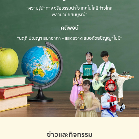
“ความรู้นำทาง จริยธรรมนำใจ เทคโนโลยีก้าวไกล
พลานามัยสมบูรณ์”
คติพจน์
“นตฺถิ ปณฺญา สมาอาภา - แสงสว่างเสมอด้วยปัญญาไม่มี”
ข่าวและกิจกรรม