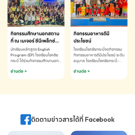
MATHEMATICS AND
MENTAL ARITHMETIC
COMPETITION 2026 - ถ้วย
รางวัลรองชนะเลิศอันดับที่ 2
Mental Arithmetic
กิจกรรมศึกษานอกสถาน
กิจกรรมอาหารดีมี
Competition K2 - ถ้วยรางวัล
รองชนะเลิศอันดับที่ 2 Mental
ที่ ณ เมเจอร์ ซีนีเพล็กซ์
ประโยชน์
Arithmetic Competition
ระดับประถมศึกษา (EP.1-
นักเรียนหลักสูตร English
โรงเรียนโชคชัยกระบี่จดกิจกรรม
K2(Grop) โรงเรียนโชคชัยกระบี่-
6)
Program (EP) โรงเรียนโชคชัย
กิจกรรมอาหารดีมีประโยชน์ ระดับ
สอบถามข้อมูลเพิ่มเติม โทร.
กระบี่ ได้ร่วมกิจกรรมศึกษานอก
อนุบาล โรงเรียนโชคชัยกระบี่-
075-691910
สถานที่ ณ เมเจอร์ ซีนีเพล็กซ์ รับ
สอบถามข้อมูลเพิ่มเติม โทร.
อ่านต่อ >
อ่านต่อ >
ชมภาพยนตร์ Toy Story 5
075-691910
(Soundtrack)เพื่อเสริมทักษะ
การฟังภาษาอังกฤษ เรียนรู้คำ
ศัพท์และการสื่อสารจากเจ้าของ
ภาษา ผ่านประสบการณ์การเรียนรู้
นอกห้องเรียนที่สนุกและสร้างแรง
บันดาลใจ โรงเรียนโชคชัยกระบี่-
สอบถามข้อมูลเพิ่มเติม โทร.
ติดตามข่าวสารได้ที่ Facebook
075-691910