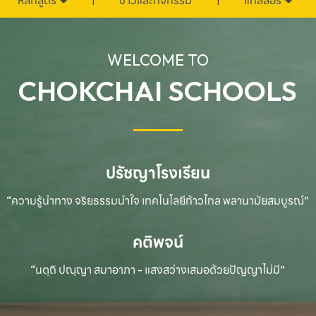
หลักสูตร
ข่าวและกิจกรรม
แกลลอรี่
WELCOME TO
CHOKCHAI SCHOOLS
ปรัชญาโรงเรียน
“ความรู้นำทาง จริยธรรมนำใจ เทคโนโลยีก้าวไกล
พลานามัยสมบูรณ์”
คติพจน์
“นตฺถิ ปณฺญา สมาอาภา - แสงสว่างเสมอด้วยปัญญาไม่มี”