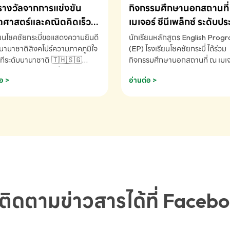
รางวัลจากการแข่งขัน
กิจกรรมศึกษานอกสถานที่ 
ศาสตร์และคณิตคิดเร็ว
เมเจอร์ ซีนีเพล็กซ์ ระดับป
ชาติ ครั้งที่ 46 ประจำปี
ศึกษา (EP.1-6)
ียนโชคชัยกระบี่ขอแสดงความยินดี
นักเรียนหลักสูตร English Prog
 ณ ประเทศสิงคโปร์
นานาชาติสิงคโปร์ความภาคภูมิใจ
(EP) โรงเรียนโชคชัยกระบี่ ได้ร่วม
ทีระดับนานาชาติ 🇹🇭🇸🇬
กิจกรรมศึกษานอกสถานที่ ณ เมเจอ
ัทธนันท์ พรหมพันธ์ ชั้นอนุบาล EP
นีเพล็กซ์ รับชมภาพยนตร์ Toy St
อ >
อ่านต่อ >
เรียนโชคชัยกระบี่ จ.กระบี่ คว้า
(Soundtrack)เพื่อเสริมทักษะการ
ลจากการแข่งขันคณิตศาสตร์และ
ภาษาอังกฤษ เรียนรู้คำศัพท์และก
ิดเร็วนานาชาติ ครั้งที่ 46 ประจำ
สื่อสารจากเจ้าของภาษา ผ่าน
69 ณ ประเทศสิงคโปร์
ประสบการณ์การเรียนรู้นอกห้องเรี
RNATIONAL MATHEMATICS
สนุกและสร้างแรงบันดาลใจ โรงเรี
MENTAL ARITHMETIC
โชคชัยกระบี่-สอบถามข้อมูลเพิ่มเ
ETITION 2026 - ถ้วยรางวัล
โทร. 075-691910
ะเลิศอันดับที่ 2 Mental
metic Competition K2 - ถ้วย
ลรองชนะเลิศอันดับที่ 2 Mental
ติดตามข่าวสารได้ที่ Faceb
metic Competition K2(Grop)
ียนโชคชัยกระบี่-สอบถามข้อมูล
เติม โทร. 075-691910