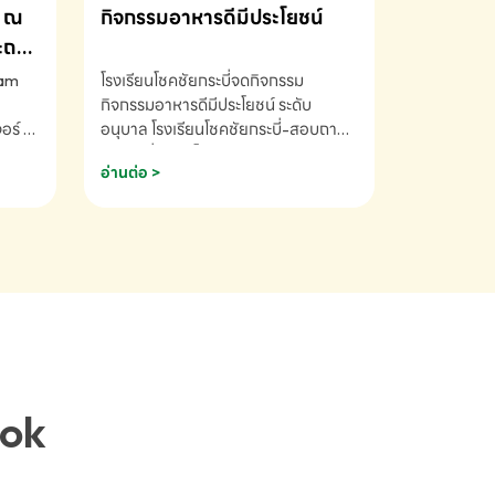
ณ
กิจกรรมอาหารดีมีประโยชน์
ระถม
ram
โรงเรียนโชคชัยกระบี่จดกิจกรรม
กิจกรรมอาหารดีมีประโยชน์ ระดับ
ร์ ซี
อนุบาล โรงเรียนโชคชัยกระบี่-สอบถาม
ory 5
ข้อมูลเพิ่มเติม โทร. 075-691910
อ่านต่อ >
ฟัง
าร
ยนที่
ยน
ติม
ook