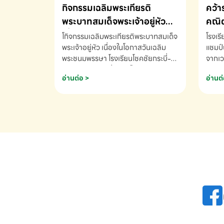
กิจกรรมเฉลิมพระเกียรติ
คว้า
พระบาทสมเด็จพระเจ้าอยู่หัว
คณิต
เนื่องในโอกาสวันเฉลิม
นานา
โกิจกรรมเฉลิมพระเกียรติพระบาทสมเด็จ
โรงเร
พระชนมพรรษา
พระเจ้าอยู่หัว เนื่องในโอกาสวันเฉลิม
2569
แชมป์
พระชนมพรรษา โรงเรียนโชคชัยกระบี่-
จากเว
สอบถามข้อมูลเพิ่มเติม โทร. 075-
ด.ช.พ
อ่านต่อ >
อ่านต่
691910
K3 โรง
รางวั
คณิตค
ปี 25
INTE
AND 
COMP
รองชน
Arith
รางวั
Arith
โรงเร
เพิ่ม