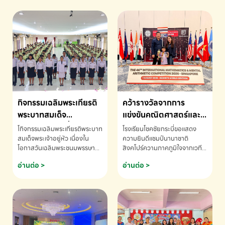
กิจกรรมเฉลิมพระเกียรติ
คว้ารางวัลจากการ
พระบาทสมเด็จ
แข่งขันคณิตศาสตร์และ
พระเจ้าอยู่หัว เนื่องใน
คณิตคิดเร็วนานาชาติ
โกิจกรรมเฉลิมพระเกียรติพระบาท
โรงเรียนโชคชัยกระบี่ขอแสดง
โอกาสวันเฉลิม
ครั้งที่ 46 ประจำปี 2569
สมเด็จพระเจ้าอยู่หัว เนื่องใน
ความยินดีแชมป์นานาชาติ
โอกาสวันเฉลิมพระชนมพรรษา
สิงคโปร์ความภาคภูมิใจจากเวที
พระชนมพรรษา
ณ ประเทศสิงคโปร์
โรงเรียนโชคชัยกระบี่-สอบถาม
ระดับนานาชาติ 🇹🇭🇸🇬
อ่านต่อ >
อ่านต่อ >
ข้อมูลเพิ่มเติม โทร. 075-691910
ด.ช.พัทธนันท์ พรหมพันธ์ ชั้น
อนุบาล EP K3 โรงเรียนโชคชัย
กระบี่ จ.กระบี่ คว้ารางวัลจากการ
แข่งขันคณิตศาสตร์และคณิตคิด
เร็วนานาชาติ ครั้งที่ 46 ประจำปี
2569 ณ ประเทศสิงคโปร์
INTERNATIONAL