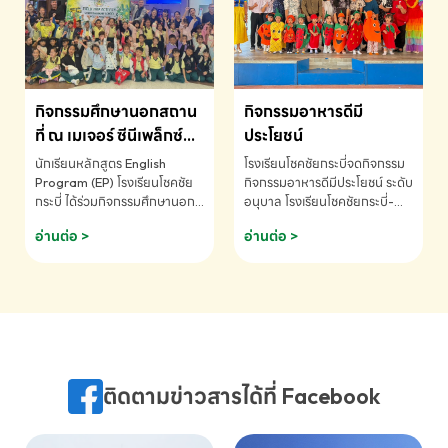
MATHEMATICS AND
MENTAL ARITHMETIC
COMPETITION 2026 - ถ้วย
รางวัลรองชนะเลิศอันดับที่ 2
Mental Arithmetic
กิจกรรมศึกษานอกสถาน
กิจกรรมอาหารดีมี
Competition K2 - ถ้วยรางวัล
รองชนะเลิศอันดับที่ 2 Mental
ที่ ณ เมเจอร์ ซีนีเพล็กซ์
ประโยชน์
Arithmetic Competition
ระดับประถมศึกษา (EP.1-
นักเรียนหลักสูตร English
โรงเรียนโชคชัยกระบี่จดกิจกรรม
K2(Grop) โรงเรียนโชคชัยกระบี่-
6)
Program (EP) โรงเรียนโชคชัย
กิจกรรมอาหารดีมีประโยชน์ ระดับ
สอบถามข้อมูลเพิ่มเติม โทร.
กระบี่ ได้ร่วมกิจกรรมศึกษานอก
อนุบาล โรงเรียนโชคชัยกระบี่-
075-691910
สถานที่ ณ เมเจอร์ ซีนีเพล็กซ์ รับ
สอบถามข้อมูลเพิ่มเติม โทร.
อ่านต่อ >
อ่านต่อ >
ชมภาพยนตร์ Toy Story 5
075-691910
(Soundtrack)เพื่อเสริมทักษะ
การฟังภาษาอังกฤษ เรียนรู้คำ
ศัพท์และการสื่อสารจากเจ้าของ
ภาษา ผ่านประสบการณ์การเรียนรู้
นอกห้องเรียนที่สนุกและสร้างแรง
บันดาลใจ โรงเรียนโชคชัยกระบี่-
สอบถามข้อมูลเพิ่มเติม โทร.
ติดตามข่าวสารได้ที่ Facebook
075-691910