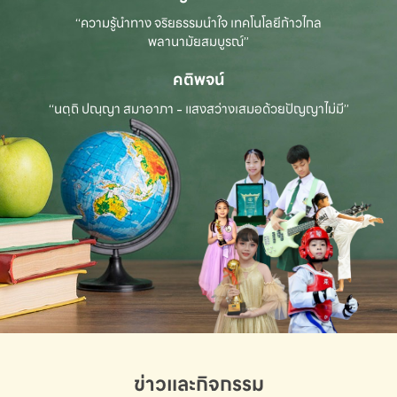
“ความรู้นำทาง จริยธรรมนำใจ เทคโนโลยีก้าวไกล
พลานามัยสมบูรณ์”
คติพจน์
“นตฺถิ ปณฺญา สมาอาภา - แสงสว่างเสมอด้วยปัญญาไม่มี”
ข่าวและกิจกรรม