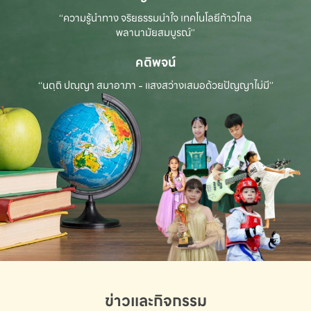
“ความรู้นำทาง จริยธรรมนำใจ เทคโนโลยีก้าวไกล
พลานามัยสมบูรณ์”
คติพจน์
“นตฺถิ ปณฺญา สมาอาภา - แสงสว่างเสมอด้วยปัญญาไม่มี”
ข่าวและกิจกรรม