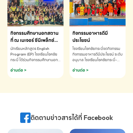
MATHEMATICS AND
MENTAL ARITHMETIC
COMPETITION 2026 - ถ้วย
รางวัลรองชนะเลิศอันดับที่ 2
Mental Arithmetic
กิจกรรมศึกษานอกสถาน
กิจกรรมอาหารดีมี
Competition K2 - ถ้วยรางวัล
รองชนะเลิศอันดับที่ 2 Mental
ที่ ณ เมเจอร์ ซีนีเพล็กซ์
ประโยชน์
Arithmetic Competition
ระดับประถมศึกษา (EP.1-
นักเรียนหลักสูตร English
โรงเรียนโชคชัยกระบี่จดกิจกรรม
K2(Grop) โรงเรียนโชคชัยกระบี่-
6)
Program (EP) โรงเรียนโชคชัย
กิจกรรมอาหารดีมีประโยชน์ ระดับ
สอบถามข้อมูลเพิ่มเติม โทร.
กระบี่ ได้ร่วมกิจกรรมศึกษานอก
อนุบาล โรงเรียนโชคชัยกระบี่-
075-691910
สถานที่ ณ เมเจอร์ ซีนีเพล็กซ์ รับ
สอบถามข้อมูลเพิ่มเติม โทร.
อ่านต่อ >
อ่านต่อ >
ชมภาพยนตร์ Toy Story 5
075-691910
(Soundtrack)เพื่อเสริมทักษะ
การฟังภาษาอังกฤษ เรียนรู้คำ
ศัพท์และการสื่อสารจากเจ้าของ
ภาษา ผ่านประสบการณ์การเรียนรู้
นอกห้องเรียนที่สนุกและสร้างแรง
บันดาลใจ โรงเรียนโชคชัยกระบี่-
สอบถามข้อมูลเพิ่มเติม โทร.
ติดตามข่าวสารได้ที่ Facebook
075-691910