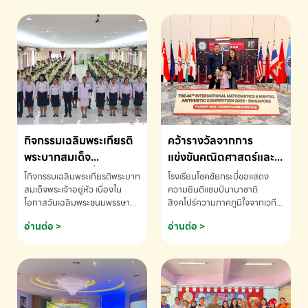
กิจกรรมเฉลิมพระเกียรติ
คว้ารางวัลจากการ
พระบาทสมเด็จ
แข่งขันคณิตศาสตร์และ
พระเจ้าอยู่หัว เนื่องใน
คณิตคิดเร็วนานาชาติ
โกิจกรรมเฉลิมพระเกียรติพระบาท
โรงเรียนโชคชัยกระบี่ขอแสดง
โอกาสวันเฉลิม
ครั้งที่ 46 ประจำปี 2569
สมเด็จพระเจ้าอยู่หัว เนื่องใน
ความยินดีแชมป์นานาชาติ
โอกาสวันเฉลิมพระชนมพรรษา
สิงคโปร์ความภาคภูมิใจจากเวที
พระชนมพรรษา
ณ ประเทศสิงคโปร์
โรงเรียนโชคชัยกระบี่-สอบถาม
ระดับนานาชาติ 🇹🇭🇸🇬
อ่านต่อ >
อ่านต่อ >
ข้อมูลเพิ่มเติม โทร. 075-691910
ด.ช.พัทธนันท์ พรหมพันธ์ ชั้น
อนุบาล EP K3 โรงเรียนโชคชัย
กระบี่ จ.กระบี่ คว้ารางวัลจากการ
แข่งขันคณิตศาสตร์และคณิตคิด
เร็วนานาชาติ ครั้งที่ 46 ประจำปี
2569 ณ ประเทศสิงคโปร์
INTERNATIONAL