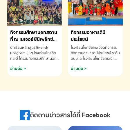
MATHEMATICS AND
MENTAL ARITHMETIC
COMPETITION 2026 - ถ้วย
รางวัลรองชนะเลิศอันดับที่ 2
Mental Arithmetic
กิจกรรมศึกษานอกสถาน
กิจกรรมอาหารดีมี
Competition K2 - ถ้วยรางวัล
รองชนะเลิศอันดับที่ 2 Mental
ที่ ณ เมเจอร์ ซีนีเพล็กซ์
ประโยชน์
Arithmetic Competition
ระดับประถมศึกษา (EP.1-
นักเรียนหลักสูตร English
โรงเรียนโชคชัยกระบี่จดกิจกรรม
K2(Grop) โรงเรียนโชคชัยกระบี่-
6)
Program (EP) โรงเรียนโชคชัย
กิจกรรมอาหารดีมีประโยชน์ ระดับ
สอบถามข้อมูลเพิ่มเติม โทร.
กระบี่ ได้ร่วมกิจกรรมศึกษานอก
อนุบาล โรงเรียนโชคชัยกระบี่-
075-691910
สถานที่ ณ เมเจอร์ ซีนีเพล็กซ์ รับ
สอบถามข้อมูลเพิ่มเติม โทร.
อ่านต่อ >
อ่านต่อ >
ชมภาพยนตร์ Toy Story 5
075-691910
(Soundtrack)เพื่อเสริมทักษะ
การฟังภาษาอังกฤษ เรียนรู้คำ
ศัพท์และการสื่อสารจากเจ้าของ
ภาษา ผ่านประสบการณ์การเรียนรู้
นอกห้องเรียนที่สนุกและสร้างแรง
บันดาลใจ โรงเรียนโชคชัยกระบี่-
สอบถามข้อมูลเพิ่มเติม โทร.
ติดตามข่าวสารได้ที่ Facebook
075-691910