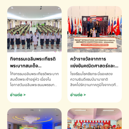
กิจกรรมเฉลิมพระเกียรติ
คว้ารางวัลจากการ
พระบาทสมเด็จ
แข่งขันคณิตศาสตร์และ
พระเจ้าอยู่หัว เนื่องใน
คณิตคิดเร็วนานาชาติ
โกิจกรรมเฉลิมพระเกียรติพระบาท
โรงเรียนโชคชัยกระบี่ขอแสดง
โอกาสวันเฉลิม
ครั้งที่ 46 ประจำปี 2569
สมเด็จพระเจ้าอยู่หัว เนื่องใน
ความยินดีแชมป์นานาชาติ
โอกาสวันเฉลิมพระชนมพรรษา
สิงคโปร์ความภาคภูมิใจจากเวที
พระชนมพรรษา
ณ ประเทศสิงคโปร์
โรงเรียนโชคชัยกระบี่-สอบถาม
ระดับนานาชาติ 🇹🇭🇸🇬
อ่านต่อ >
อ่านต่อ >
ข้อมูลเพิ่มเติม โทร. 075-691910
ด.ช.พัทธนันท์ พรหมพันธ์ ชั้น
อนุบาล EP K3 โรงเรียนโชคชัย
กระบี่ จ.กระบี่ คว้ารางวัลจากการ
แข่งขันคณิตศาสตร์และคณิตคิด
เร็วนานาชาติ ครั้งที่ 46 ประจำปี
2569 ณ ประเทศสิงคโปร์
INTERNATIONAL