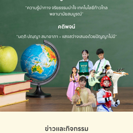
“ความรู้นำทาง จริยธรรมนำใจ เทคโนโลยีก้าวไกล
พลานามัยสมบูรณ์”
คติพจน์
“นตฺถิ ปณฺญา สมาอาภา - แสงสว่างเสมอด้วยปัญญาไม่มี”
ข่าวและกิจกรรม