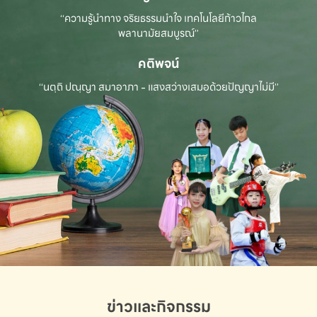
“ความรู้นำทาง จริยธรรมนำใจ เทคโนโลยีก้าวไกล
พลานามัยสมบูรณ์”
คติพจน์
“นตฺถิ ปณฺญา สมาอาภา - แสงสว่างเสมอด้วยปัญญาไม่มี”
ข่าวและกิจกรรม