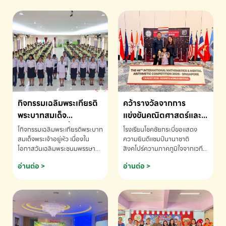
กิจกรรมเฉลิมพระเกียรติ
คว้ารางวัลจากการ
พระบาทสมเด็จ
แข่งขันคณิตศาสตร์และ
พระเจ้าอยู่หัว เนื่องใน
คณิตคิดเร็วนานาชาติ
โกิจกรรมเฉลิมพระเกียรติพระบาท
โรงเรียนโชคชัยกระบี่ขอแสดง
โอกาสวันเฉลิม
ครั้งที่ 46 ประจำปี 2569
สมเด็จพระเจ้าอยู่หัว เนื่องใน
ความยินดีแชมป์นานาชาติ
โอกาสวันเฉลิมพระชนมพรรษา
สิงคโปร์ความภาคภูมิใจจากเวที
พระชนมพรรษา
ณ ประเทศสิงคโปร์
โรงเรียนโชคชัยกระบี่-สอบถาม
ระดับนานาชาติ 🇹🇭🇸🇬
อ่านต่อ >
อ่านต่อ >
ข้อมูลเพิ่มเติม โทร. 075-691910
ด.ช.พัทธนันท์ พรหมพันธ์ ชั้น
อนุบาล EP K3 โรงเรียนโชคชัย
กระบี่ จ.กระบี่ คว้ารางวัลจากการ
แข่งขันคณิตศาสตร์และคณิตคิด
เร็วนานาชาติ ครั้งที่ 46 ประจำปี
2569 ณ ประเทศสิงคโปร์
INTERNATIONAL