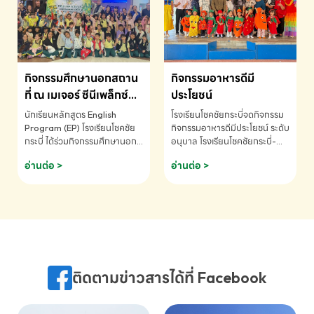
MATHEMATICS AND
MENTAL ARITHMETIC
COMPETITION 2026 - ถ้วย
รางวัลรองชนะเลิศอันดับที่ 2
Mental Arithmetic
กิจกรรมศึกษานอกสถาน
กิจกรรมอาหารดีมี
Competition K2 - ถ้วยรางวัล
รองชนะเลิศอันดับที่ 2 Mental
ที่ ณ เมเจอร์ ซีนีเพล็กซ์
ประโยชน์
Arithmetic Competition
ระดับประถมศึกษา (EP.1-
นักเรียนหลักสูตร English
โรงเรียนโชคชัยกระบี่จดกิจกรรม
K2(Grop) โรงเรียนโชคชัยกระบี่-
6)
Program (EP) โรงเรียนโชคชัย
กิจกรรมอาหารดีมีประโยชน์ ระดับ
สอบถามข้อมูลเพิ่มเติม โทร.
กระบี่ ได้ร่วมกิจกรรมศึกษานอก
อนุบาล โรงเรียนโชคชัยกระบี่-
075-691910
สถานที่ ณ เมเจอร์ ซีนีเพล็กซ์ รับ
สอบถามข้อมูลเพิ่มเติม โทร.
อ่านต่อ >
อ่านต่อ >
ชมภาพยนตร์ Toy Story 5
075-691910
(Soundtrack)เพื่อเสริมทักษะ
การฟังภาษาอังกฤษ เรียนรู้คำ
ศัพท์และการสื่อสารจากเจ้าของ
ภาษา ผ่านประสบการณ์การเรียนรู้
นอกห้องเรียนที่สนุกและสร้างแรง
บันดาลใจ โรงเรียนโชคชัยกระบี่-
สอบถามข้อมูลเพิ่มเติม โทร.
ติดตามข่าวสารได้ที่ Facebook
075-691910