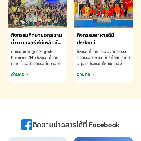
MATHEMATICS AND
MENTAL ARITHMETIC
COMPETITION 2026 - ถ้วย
รางวัลรองชนะเลิศอันดับที่ 2
Mental Arithmetic
กิจกรรมศึกษานอกสถาน
กิจกรรมอาหารดีมี
Competition K2 - ถ้วยรางวัล
รองชนะเลิศอันดับที่ 2 Mental
ที่ ณ เมเจอร์ ซีนีเพล็กซ์
ประโยชน์
Arithmetic Competition
ระดับประถมศึกษา (EP.1-
นักเรียนหลักสูตร English
โรงเรียนโชคชัยกระบี่จดกิจกรรม
K2(Grop) โรงเรียนโชคชัยกระบี่-
6)
Program (EP) โรงเรียนโชคชัย
กิจกรรมอาหารดีมีประโยชน์ ระดับ
สอบถามข้อมูลเพิ่มเติม โทร.
กระบี่ ได้ร่วมกิจกรรมศึกษานอก
อนุบาล โรงเรียนโชคชัยกระบี่-
075-691910
สถานที่ ณ เมเจอร์ ซีนีเพล็กซ์ รับ
สอบถามข้อมูลเพิ่มเติม โทร.
อ่านต่อ >
อ่านต่อ >
ชมภาพยนตร์ Toy Story 5
075-691910
(Soundtrack)เพื่อเสริมทักษะ
การฟังภาษาอังกฤษ เรียนรู้คำ
ศัพท์และการสื่อสารจากเจ้าของ
ภาษา ผ่านประสบการณ์การเรียนรู้
นอกห้องเรียนที่สนุกและสร้างแรง
บันดาลใจ โรงเรียนโชคชัยกระบี่-
สอบถามข้อมูลเพิ่มเติม โทร.
ติดตามข่าวสารได้ที่ Facebook
075-691910