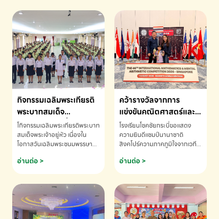
กิจกรรมเฉลิมพระเกียรติ
คว้ารางวัลจากการ
พระบาทสมเด็จ
แข่งขันคณิตศาสตร์และ
พระเจ้าอยู่หัว เนื่องใน
คณิตคิดเร็วนานาชาติ
โกิจกรรมเฉลิมพระเกียรติพระบาท
โรงเรียนโชคชัยกระบี่ขอแสดง
โอกาสวันเฉลิม
ครั้งที่ 46 ประจำปี 2569
สมเด็จพระเจ้าอยู่หัว เนื่องใน
ความยินดีแชมป์นานาชาติ
โอกาสวันเฉลิมพระชนมพรรษา
สิงคโปร์ความภาคภูมิใจจากเวที
พระชนมพรรษา
ณ ประเทศสิงคโปร์
โรงเรียนโชคชัยกระบี่-สอบถาม
ระดับนานาชาติ 🇹🇭🇸🇬
อ่านต่อ >
อ่านต่อ >
ข้อมูลเพิ่มเติม โทร. 075-691910
ด.ช.พัทธนันท์ พรหมพันธ์ ชั้น
อนุบาล EP K3 โรงเรียนโชคชัย
กระบี่ จ.กระบี่ คว้ารางวัลจากการ
แข่งขันคณิตศาสตร์และคณิตคิด
เร็วนานาชาติ ครั้งที่ 46 ประจำปี
2569 ณ ประเทศสิงคโปร์
INTERNATIONAL