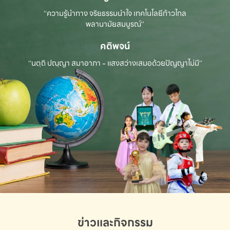
“ความรู้นำทาง จริยธรรมนำใจ เทคโนโลยีก้าวไกล
พลานามัยสมบูรณ์”
คติพจน์
“นตฺถิ ปณฺญา สมาอาภา - แสงสว่างเสมอด้วยปัญญาไม่มี”
ข่าวและกิจกรรม