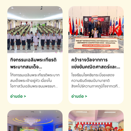
กิจกรรมเฉลิมพระเกียรติ
คว้ารางวัลจากการ
พระบาทสมเด็จ
แข่งขันคณิตศาสตร์และ
พระเจ้าอยู่หัว เนื่องใน
คณิตคิดเร็วนานาชาติ
โกิจกรรมเฉลิมพระเกียรติพระบาท
โรงเรียนโชคชัยกระบี่ขอแสดง
โอกาสวันเฉลิม
ครั้งที่ 46 ประจำปี 2569
สมเด็จพระเจ้าอยู่หัว เนื่องใน
ความยินดีแชมป์นานาชาติ
โอกาสวันเฉลิมพระชนมพรรษา
สิงคโปร์ความภาคภูมิใจจากเวที
พระชนมพรรษา
ณ ประเทศสิงคโปร์
โรงเรียนโชคชัยกระบี่-สอบถาม
ระดับนานาชาติ 🇹🇭🇸🇬
อ่านต่อ >
อ่านต่อ >
ข้อมูลเพิ่มเติม โทร. 075-691910
ด.ช.พัทธนันท์ พรหมพันธ์ ชั้น
อนุบาล EP K3 โรงเรียนโชคชัย
กระบี่ จ.กระบี่ คว้ารางวัลจากการ
แข่งขันคณิตศาสตร์และคณิตคิด
เร็วนานาชาติ ครั้งที่ 46 ประจำปี
2569 ณ ประเทศสิงคโปร์
INTERNATIONAL