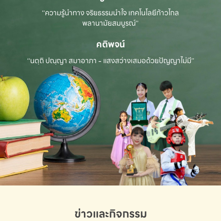
“ความรู้นำทาง จริยธรรมนำใจ เทคโนโลยีก้าวไกล
พลานามัยสมบูรณ์”
คติพจน์
“นตฺถิ ปณฺญา สมาอาภา - แสงสว่างเสมอด้วยปัญญาไม่มี”
ข่าวและกิจกรรม