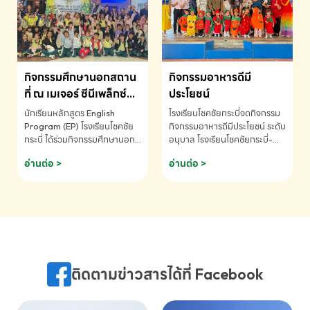
MATHEMATICS AND
MENTAL ARITHMETIC
COMPETITION 2026 - ถ้วย
รางวัลรองชนะเลิศอันดับที่ 2
Mental Arithmetic
กิจกรรมศึกษานอกสถาน
กิจกรรมอาหารดีมี
Competition K2 - ถ้วยรางวัล
รองชนะเลิศอันดับที่ 2 Mental
ที่ ณ เมเจอร์ ซีนีเพล็กซ์
ประโยชน์
Arithmetic Competition
ระดับประถมศึกษา (EP.1-
นักเรียนหลักสูตร English
โรงเรียนโชคชัยกระบี่จดกิจกรรม
K2(Grop) โรงเรียนโชคชัยกระบี่-
6)
Program (EP) โรงเรียนโชคชัย
กิจกรรมอาหารดีมีประโยชน์ ระดับ
สอบถามข้อมูลเพิ่มเติม โทร.
กระบี่ ได้ร่วมกิจกรรมศึกษานอก
อนุบาล โรงเรียนโชคชัยกระบี่-
075-691910
สถานที่ ณ เมเจอร์ ซีนีเพล็กซ์ รับ
สอบถามข้อมูลเพิ่มเติม โทร.
อ่านต่อ >
อ่านต่อ >
ชมภาพยนตร์ Toy Story 5
075-691910
(Soundtrack)เพื่อเสริมทักษะ
การฟังภาษาอังกฤษ เรียนรู้คำ
ศัพท์และการสื่อสารจากเจ้าของ
ภาษา ผ่านประสบการณ์การเรียนรู้
นอกห้องเรียนที่สนุกและสร้างแรง
บันดาลใจ โรงเรียนโชคชัยกระบี่-
สอบถามข้อมูลเพิ่มเติม โทร.
ติดตามข่าวสารได้ที่ Facebook
075-691910