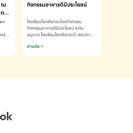
ณ
กิจกรรมอาหารดีมีประโยชน์
ระถม
ram
โรงเรียนโชคชัยกระบี่จดกิจกรรม
กิจกรรมอาหารดีมีประโยชน์ ระดับ
ร์ ซี
อนุบาล โรงเรียนโชคชัยกระบี่-สอบถาม
ory 5
ข้อมูลเพิ่มเติม โทร. 075-691910
อ่านต่อ >
ฟัง
าร
ยนที่
ยน
ติม
ook