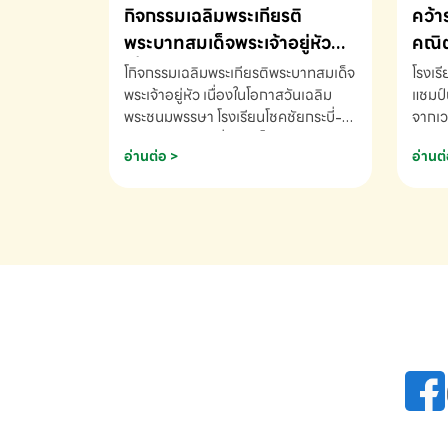
กิจกรรมเฉลิมพระเกียรติ
คว้า
พระบาทสมเด็จพระเจ้าอยู่หัว
คณิต
เนื่องในโอกาสวันเฉลิม
นานา
โกิจกรรมเฉลิมพระเกียรติพระบาทสมเด็จ
โรงเร
พระชนมพรรษา
พระเจ้าอยู่หัว เนื่องในโอกาสวันเฉลิม
2569
แชมป์
พระชนมพรรษา โรงเรียนโชคชัยกระบี่-
จากเว
สอบถามข้อมูลเพิ่มเติม โทร. 075-
ด.ช.พ
อ่านต่อ >
อ่านต่
691910
K3 โรง
รางวั
คณิตค
ปี 25
INTE
AND 
COMP
รองชน
Arith
รางวั
Arith
โรงเร
เพิ่ม