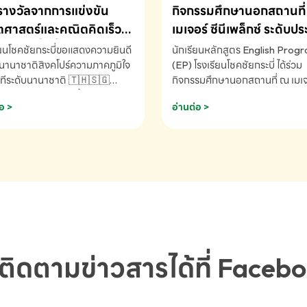
รางวัลจากการแข่งขัน
กิจกรรมศึกษานอกสถานที่ 
ศาสตร์และคณิตคิดเร็ว
เมเจอร์ ซีนีเพล็กซ์ ระดับป
ชาติ ครั้งที่ 46 ประจำปี
ศึกษา (EP.1-6)
ียนโชคชัยกระบี่ขอแสดงความยินดี
นักเรียนหลักสูตร English Prog
 ณ ประเทศสิงคโปร์
นานาชาติสิงคโปร์ความภาคภูมิใจ
(EP) โรงเรียนโชคชัยกระบี่ ได้ร่วม
ทีระดับนานาชาติ 🇹🇭🇸🇬
กิจกรรมศึกษานอกสถานที่ ณ เมเจอ
ัทธนันท์ พรหมพันธ์ ชั้นอนุบาล EP
นีเพล็กซ์ รับชมภาพยนตร์ Toy St
อ >
อ่านต่อ >
เรียนโชคชัยกระบี่ จ.กระบี่ คว้า
(Soundtrack)เพื่อเสริมทักษะการ
ลจากการแข่งขันคณิตศาสตร์และ
ภาษาอังกฤษ เรียนรู้คำศัพท์และก
ิดเร็วนานาชาติ ครั้งที่ 46 ประจำ
สื่อสารจากเจ้าของภาษา ผ่าน
69 ณ ประเทศสิงคโปร์
ประสบการณ์การเรียนรู้นอกห้องเรี
RNATIONAL MATHEMATICS
สนุกและสร้างแรงบันดาลใจ โรงเรี
MENTAL ARITHMETIC
โชคชัยกระบี่-สอบถามข้อมูลเพิ่มเ
ETITION 2026 - ถ้วยรางวัล
โทร. 075-691910
ะเลิศอันดับที่ 2 Mental
metic Competition K2 - ถ้วย
ลรองชนะเลิศอันดับที่ 2 Mental
ติดตามข่าวสารได้ที่ Faceb
metic Competition K2(Grop)
ียนโชคชัยกระบี่-สอบถามข้อมูล
เติม โทร. 075-691910