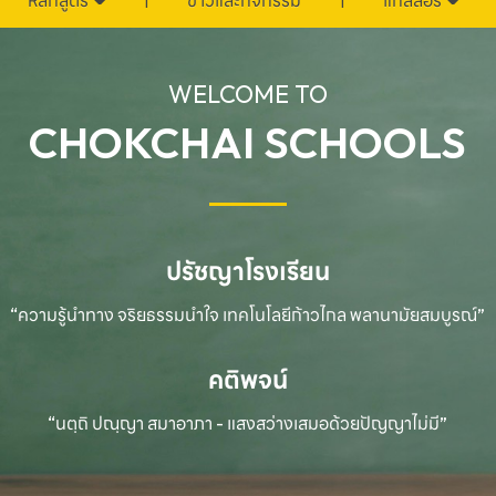
หลักสูตร
ข่าวและกิจกรรม
แกลลอรี่
WELCOME TO
CHOKCHAI SCHOOLS
ปรัชญาโรงเรียน
“ความรู้นำทาง จริยธรรมนำใจ เทคโนโลยีก้าวไกล
พลานามัยสมบูรณ์”
คติพจน์
“นตฺถิ ปณฺญา สมาอาภา - แสงสว่างเสมอด้วยปัญญาไม่มี”