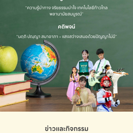
“ความรู้นำทาง จริยธรรมนำใจ เทคโนโลยีก้าวไกล
พลานามัยสมบูรณ์”
คติพจน์
“นตฺถิ ปณฺญา สมาอาภา - แสงสว่างเสมอด้วยปัญญาไม่มี”
ข่าวและกิจกรรม