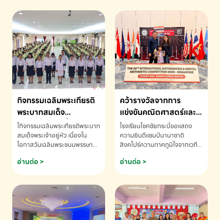
กิจกรรมเฉลิมพระเกียรติ
คว้ารางวัลจากการ
พระบาทสมเด็จ
แข่งขันคณิตศาสตร์และ
พระเจ้าอยู่หัว เนื่องใน
คณิตคิดเร็วนานาชาติ
โกิจกรรมเฉลิมพระเกียรติพระบาท
โรงเรียนโชคชัยกระบี่ขอแสดง
โอกาสวันเฉลิม
ครั้งที่ 46 ประจำปี 2569
สมเด็จพระเจ้าอยู่หัว เนื่องใน
ความยินดีแชมป์นานาชาติ
โอกาสวันเฉลิมพระชนมพรรษา
สิงคโปร์ความภาคภูมิใจจากเวที
พระชนมพรรษา
ณ ประเทศสิงคโปร์
โรงเรียนโชคชัยกระบี่-สอบถาม
ระดับนานาชาติ 🇹🇭🇸🇬
อ่านต่อ >
อ่านต่อ >
ข้อมูลเพิ่มเติม โทร. 075-691910
ด.ช.พัทธนันท์ พรหมพันธ์ ชั้น
อนุบาล EP K3 โรงเรียนโชคชัย
กระบี่ จ.กระบี่ คว้ารางวัลจากการ
แข่งขันคณิตศาสตร์และคณิตคิด
เร็วนานาชาติ ครั้งที่ 46 ประจำปี
2569 ณ ประเทศสิงคโปร์
INTERNATIONAL