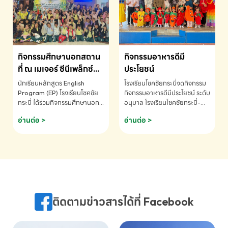
MATHEMATICS AND
MENTAL ARITHMETIC
COMPETITION 2026 - ถ้วย
รางวัลรองชนะเลิศอันดับที่ 2
Mental Arithmetic
กิจกรรมศึกษานอกสถาน
กิจกรรมอาหารดีมี
Competition K2 - ถ้วยรางวัล
รองชนะเลิศอันดับที่ 2 Mental
ที่ ณ เมเจอร์ ซีนีเพล็กซ์
ประโยชน์
Arithmetic Competition
ระดับประถมศึกษา (EP.1-
นักเรียนหลักสูตร English
โรงเรียนโชคชัยกระบี่จดกิจกรรม
K2(Grop) โรงเรียนโชคชัยกระบี่-
6)
Program (EP) โรงเรียนโชคชัย
กิจกรรมอาหารดีมีประโยชน์ ระดับ
สอบถามข้อมูลเพิ่มเติม โทร.
กระบี่ ได้ร่วมกิจกรรมศึกษานอก
อนุบาล โรงเรียนโชคชัยกระบี่-
075-691910
สถานที่ ณ เมเจอร์ ซีนีเพล็กซ์ รับ
สอบถามข้อมูลเพิ่มเติม โทร.
อ่านต่อ >
อ่านต่อ >
ชมภาพยนตร์ Toy Story 5
075-691910
(Soundtrack)เพื่อเสริมทักษะ
การฟังภาษาอังกฤษ เรียนรู้คำ
ศัพท์และการสื่อสารจากเจ้าของ
ภาษา ผ่านประสบการณ์การเรียนรู้
นอกห้องเรียนที่สนุกและสร้างแรง
บันดาลใจ โรงเรียนโชคชัยกระบี่-
สอบถามข้อมูลเพิ่มเติม โทร.
ติดตามข่าวสารได้ที่ Facebook
075-691910