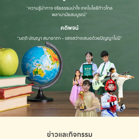
“ความรู้นำทาง จริยธรรมนำใจ เทคโนโลยีก้าวไกล
พลานามัยสมบูรณ์”
คติพจน์
“นตฺถิ ปณฺญา สมาอาภา - แสงสว่างเสมอด้วยปัญญาไม่มี”
ข่าวและกิจกรรม