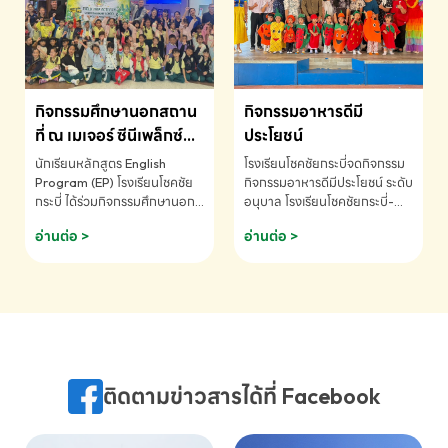
MATHEMATICS AND
MENTAL ARITHMETIC
COMPETITION 2026 - ถ้วย
รางวัลรองชนะเลิศอันดับที่ 2
Mental Arithmetic
กิจกรรมศึกษานอกสถาน
กิจกรรมอาหารดีมี
Competition K2 - ถ้วยรางวัล
รองชนะเลิศอันดับที่ 2 Mental
ที่ ณ เมเจอร์ ซีนีเพล็กซ์
ประโยชน์
Arithmetic Competition
ระดับประถมศึกษา (EP.1-
นักเรียนหลักสูตร English
โรงเรียนโชคชัยกระบี่จดกิจกรรม
K2(Grop) โรงเรียนโชคชัยกระบี่-
6)
Program (EP) โรงเรียนโชคชัย
กิจกรรมอาหารดีมีประโยชน์ ระดับ
สอบถามข้อมูลเพิ่มเติม โทร.
กระบี่ ได้ร่วมกิจกรรมศึกษานอก
อนุบาล โรงเรียนโชคชัยกระบี่-
075-691910
สถานที่ ณ เมเจอร์ ซีนีเพล็กซ์ รับ
สอบถามข้อมูลเพิ่มเติม โทร.
อ่านต่อ >
อ่านต่อ >
ชมภาพยนตร์ Toy Story 5
075-691910
(Soundtrack)เพื่อเสริมทักษะ
การฟังภาษาอังกฤษ เรียนรู้คำ
ศัพท์และการสื่อสารจากเจ้าของ
ภาษา ผ่านประสบการณ์การเรียนรู้
นอกห้องเรียนที่สนุกและสร้างแรง
บันดาลใจ โรงเรียนโชคชัยกระบี่-
สอบถามข้อมูลเพิ่มเติม โทร.
ติดตามข่าวสารได้ที่ Facebook
075-691910