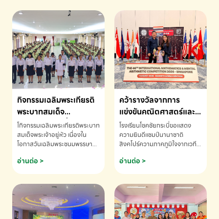
กิจกรรมเฉลิมพระเกียรติ
คว้ารางวัลจากการ
พระบาทสมเด็จ
แข่งขันคณิตศาสตร์และ
พระเจ้าอยู่หัว เนื่องใน
คณิตคิดเร็วนานาชาติ
โกิจกรรมเฉลิมพระเกียรติพระบาท
โรงเรียนโชคชัยกระบี่ขอแสดง
โอกาสวันเฉลิม
ครั้งที่ 46 ประจำปี 2569
สมเด็จพระเจ้าอยู่หัว เนื่องใน
ความยินดีแชมป์นานาชาติ
โอกาสวันเฉลิมพระชนมพรรษา
สิงคโปร์ความภาคภูมิใจจากเวที
พระชนมพรรษา
ณ ประเทศสิงคโปร์
โรงเรียนโชคชัยกระบี่-สอบถาม
ระดับนานาชาติ 🇹🇭🇸🇬
อ่านต่อ >
อ่านต่อ >
ข้อมูลเพิ่มเติม โทร. 075-691910
ด.ช.พัทธนันท์ พรหมพันธ์ ชั้น
อนุบาล EP K3 โรงเรียนโชคชัย
กระบี่ จ.กระบี่ คว้ารางวัลจากการ
แข่งขันคณิตศาสตร์และคณิตคิด
เร็วนานาชาติ ครั้งที่ 46 ประจำปี
2569 ณ ประเทศสิงคโปร์
INTERNATIONAL