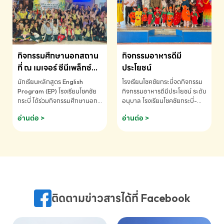
MATHEMATICS AND
MENTAL ARITHMETIC
COMPETITION 2026 - ถ้วย
รางวัลรองชนะเลิศอันดับที่ 2
Mental Arithmetic
กิจกรรมศึกษานอกสถาน
กิจกรรมอาหารดีมี
Competition K2 - ถ้วยรางวัล
รองชนะเลิศอันดับที่ 2 Mental
ที่ ณ เมเจอร์ ซีนีเพล็กซ์
ประโยชน์
Arithmetic Competition
ระดับประถมศึกษา (EP.1-
นักเรียนหลักสูตร English
โรงเรียนโชคชัยกระบี่จดกิจกรรม
K2(Grop) โรงเรียนโชคชัยกระบี่-
6)
Program (EP) โรงเรียนโชคชัย
กิจกรรมอาหารดีมีประโยชน์ ระดับ
สอบถามข้อมูลเพิ่มเติม โทร.
กระบี่ ได้ร่วมกิจกรรมศึกษานอก
อนุบาล โรงเรียนโชคชัยกระบี่-
075-691910
สถานที่ ณ เมเจอร์ ซีนีเพล็กซ์ รับ
สอบถามข้อมูลเพิ่มเติม โทร.
อ่านต่อ >
อ่านต่อ >
ชมภาพยนตร์ Toy Story 5
075-691910
(Soundtrack)เพื่อเสริมทักษะ
การฟังภาษาอังกฤษ เรียนรู้คำ
ศัพท์และการสื่อสารจากเจ้าของ
ภาษา ผ่านประสบการณ์การเรียนรู้
นอกห้องเรียนที่สนุกและสร้างแรง
บันดาลใจ โรงเรียนโชคชัยกระบี่-
สอบถามข้อมูลเพิ่มเติม โทร.
ติดตามข่าวสารได้ที่ Facebook
075-691910