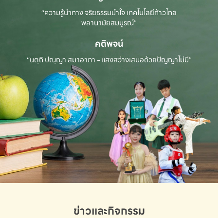
“ความรู้นำทาง จริยธรรมนำใจ เทคโนโลยีก้าวไกล
พลานามัยสมบูรณ์”
คติพจน์
“นตฺถิ ปณฺญา สมาอาภา - แสงสว่างเสมอด้วยปัญญาไม่มี”
ข่าวและกิจกรรม