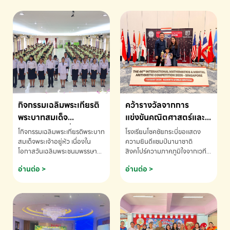
กิจกรรมเฉลิมพระเกียรติ
คว้ารางวัลจากการ
พระบาทสมเด็จ
แข่งขันคณิตศาสตร์และ
พระเจ้าอยู่หัว เนื่องใน
คณิตคิดเร็วนานาชาติ
โกิจกรรมเฉลิมพระเกียรติพระบาท
โรงเรียนโชคชัยกระบี่ขอแสดง
โอกาสวันเฉลิม
ครั้งที่ 46 ประจำปี 2569
สมเด็จพระเจ้าอยู่หัว เนื่องใน
ความยินดีแชมป์นานาชาติ
โอกาสวันเฉลิมพระชนมพรรษา
สิงคโปร์ความภาคภูมิใจจากเวที
พระชนมพรรษา
ณ ประเทศสิงคโปร์
โรงเรียนโชคชัยกระบี่-สอบถาม
ระดับนานาชาติ 🇹🇭🇸🇬
อ่านต่อ >
อ่านต่อ >
ข้อมูลเพิ่มเติม โทร. 075-691910
ด.ช.พัทธนันท์ พรหมพันธ์ ชั้น
อนุบาล EP K3 โรงเรียนโชคชัย
กระบี่ จ.กระบี่ คว้ารางวัลจากการ
แข่งขันคณิตศาสตร์และคณิตคิด
เร็วนานาชาติ ครั้งที่ 46 ประจำปี
2569 ณ ประเทศสิงคโปร์
INTERNATIONAL