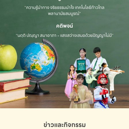
“ความรู้นำทาง จริยธรรมนำใจ เทคโนโลยีก้าวไกล
พลานามัยสมบูรณ์”
คติพจน์
“นตฺถิ ปณฺญา สมาอาภา - แสงสว่างเสมอด้วยปัญญาไม่มี”
ข่าวและกิจกรรม