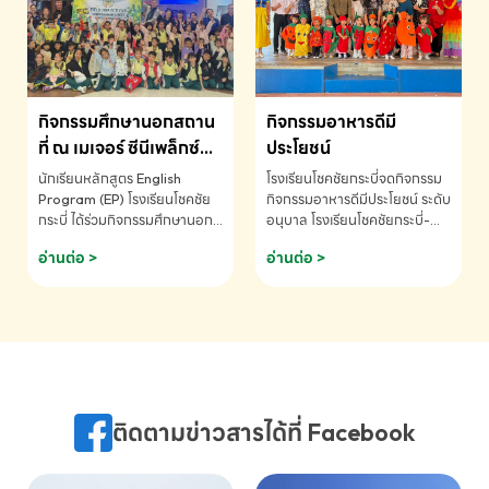
MATHEMATICS AND
MENTAL ARITHMETIC
COMPETITION 2026 - ถ้วย
รางวัลรองชนะเลิศอันดับที่ 2
Mental Arithmetic
กิจกรรมศึกษานอกสถาน
กิจกรรมอาหารดีมี
Competition K2 - ถ้วยรางวัล
รองชนะเลิศอันดับที่ 2 Mental
ที่ ณ เมเจอร์ ซีนีเพล็กซ์
ประโยชน์
Arithmetic Competition
ระดับประถมศึกษา (EP.1-
นักเรียนหลักสูตร English
โรงเรียนโชคชัยกระบี่จดกิจกรรม
K2(Grop) โรงเรียนโชคชัยกระบี่-
6)
Program (EP) โรงเรียนโชคชัย
กิจกรรมอาหารดีมีประโยชน์ ระดับ
สอบถามข้อมูลเพิ่มเติม โทร.
กระบี่ ได้ร่วมกิจกรรมศึกษานอก
อนุบาล โรงเรียนโชคชัยกระบี่-
075-691910
สถานที่ ณ เมเจอร์ ซีนีเพล็กซ์ รับ
สอบถามข้อมูลเพิ่มเติม โทร.
อ่านต่อ >
อ่านต่อ >
ชมภาพยนตร์ Toy Story 5
075-691910
(Soundtrack)เพื่อเสริมทักษะ
การฟังภาษาอังกฤษ เรียนรู้คำ
ศัพท์และการสื่อสารจากเจ้าของ
ภาษา ผ่านประสบการณ์การเรียนรู้
นอกห้องเรียนที่สนุกและสร้างแรง
บันดาลใจ โรงเรียนโชคชัยกระบี่-
สอบถามข้อมูลเพิ่มเติม โทร.
ติดตามข่าวสารได้ที่ Facebook
075-691910