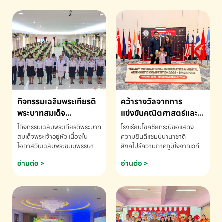
กิจกรรมเฉลิมพระเกียรติ
คว้ารางวัลจากการ
พระบาทสมเด็จ
แข่งขันคณิตศาสตร์และ
พระเจ้าอยู่หัว เนื่องใน
คณิตคิดเร็วนานาชาติ
โกิจกรรมเฉลิมพระเกียรติพระบาท
โรงเรียนโชคชัยกระบี่ขอแสดง
โอกาสวันเฉลิม
ครั้งที่ 46 ประจำปี 2569
สมเด็จพระเจ้าอยู่หัว เนื่องใน
ความยินดีแชมป์นานาชาติ
โอกาสวันเฉลิมพระชนมพรรษา
สิงคโปร์ความภาคภูมิใจจากเวที
พระชนมพรรษา
ณ ประเทศสิงคโปร์
โรงเรียนโชคชัยกระบี่-สอบถาม
ระดับนานาชาติ 🇹🇭🇸🇬
อ่านต่อ >
อ่านต่อ >
ข้อมูลเพิ่มเติม โทร. 075-691910
ด.ช.พัทธนันท์ พรหมพันธ์ ชั้น
อนุบาล EP K3 โรงเรียนโชคชัย
กระบี่ จ.กระบี่ คว้ารางวัลจากการ
แข่งขันคณิตศาสตร์และคณิตคิด
เร็วนานาชาติ ครั้งที่ 46 ประจำปี
2569 ณ ประเทศสิงคโปร์
INTERNATIONAL