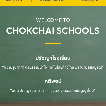
หลักสูตร
ข่าวและกิจกรรม
แกลลอรี่
WELCOME TO
CHOKCHAI SCHOOLS
ปรัชญาโรงเรียน
“ความรู้นำทาง จริยธรรมนำใจ เทคโนโลยีก้าวไกล
พลานามัยสมบูรณ์”
คติพจน์
“นตฺถิ ปณฺญา สมาอาภา - แสงสว่างเสมอด้วยปัญญาไม่มี”