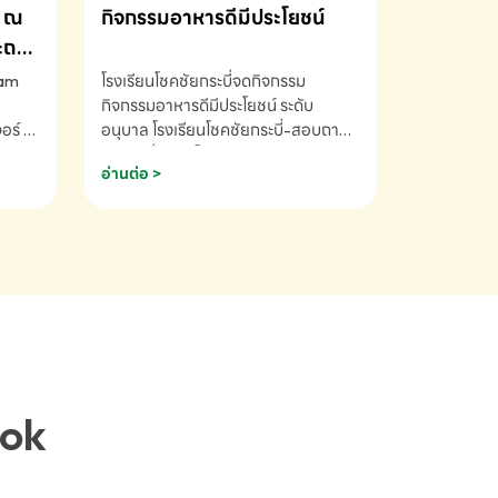
ณ
กิจกรรมอาหารดีมีประโยชน์
ระถม
ram
โรงเรียนโชคชัยกระบี่จดกิจกรรม
กิจกรรมอาหารดีมีประโยชน์ ระดับ
ร์ ซี
อนุบาล โรงเรียนโชคชัยกระบี่-สอบถาม
ory 5
ข้อมูลเพิ่มเติม โทร. 075-691910
อ่านต่อ >
ฟัง
าร
ยนที่
ยน
ติม
ook