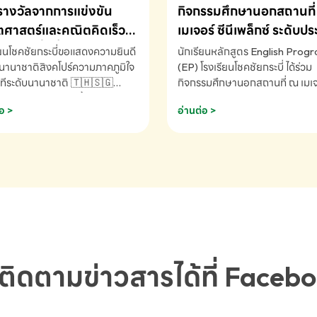
รางวัลจากการแข่งขัน
กิจกรรมศึกษานอกสถานที่ 
ศาสตร์และคณิตคิดเร็ว
เมเจอร์ ซีนีเพล็กซ์ ระดับป
ชาติ ครั้งที่ 46 ประจำปี
ศึกษา (EP.1-6)
ียนโชคชัยกระบี่ขอแสดงความยินดี
นักเรียนหลักสูตร English Prog
 ณ ประเทศสิงคโปร์
นานาชาติสิงคโปร์ความภาคภูมิใจ
(EP) โรงเรียนโชคชัยกระบี่ ได้ร่วม
ทีระดับนานาชาติ 🇹🇭🇸🇬
กิจกรรมศึกษานอกสถานที่ ณ เมเจอ
ัทธนันท์ พรหมพันธ์ ชั้นอนุบาล EP
นีเพล็กซ์ รับชมภาพยนตร์ Toy St
อ >
อ่านต่อ >
เรียนโชคชัยกระบี่ จ.กระบี่ คว้า
(Soundtrack)เพื่อเสริมทักษะการ
ลจากการแข่งขันคณิตศาสตร์และ
ภาษาอังกฤษ เรียนรู้คำศัพท์และก
ิดเร็วนานาชาติ ครั้งที่ 46 ประจำ
สื่อสารจากเจ้าของภาษา ผ่าน
69 ณ ประเทศสิงคโปร์
ประสบการณ์การเรียนรู้นอกห้องเรี
RNATIONAL MATHEMATICS
สนุกและสร้างแรงบันดาลใจ โรงเรี
MENTAL ARITHMETIC
โชคชัยกระบี่-สอบถามข้อมูลเพิ่มเ
ETITION 2026 - ถ้วยรางวัล
โทร. 075-691910
ะเลิศอันดับที่ 2 Mental
metic Competition K2 - ถ้วย
ลรองชนะเลิศอันดับที่ 2 Mental
ติดตามข่าวสารได้ที่ Faceb
metic Competition K2(Grop)
ียนโชคชัยกระบี่-สอบถามข้อมูล
เติม โทร. 075-691910