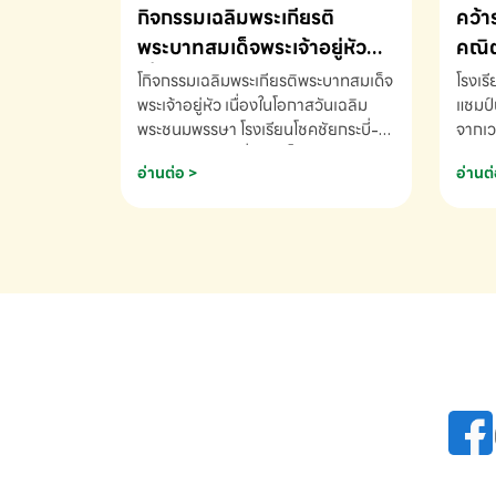
กิจกรรมเฉลิมพระเกียรติ
คว้า
พระบาทสมเด็จพระเจ้าอยู่หัว
คณิต
เนื่องในโอกาสวันเฉลิม
นานา
โกิจกรรมเฉลิมพระเกียรติพระบาทสมเด็จ
โรงเร
พระชนมพรรษา
พระเจ้าอยู่หัว เนื่องในโอกาสวันเฉลิม
2569
แชมป์
พระชนมพรรษา โรงเรียนโชคชัยกระบี่-
จากเว
สอบถามข้อมูลเพิ่มเติม โทร. 075-
ด.ช.พ
อ่านต่อ >
อ่านต่
691910
K3 โรง
รางวั
คณิตค
ปี 25
INTE
AND 
COMP
รองชน
Arith
รางวั
Arith
โรงเร
เพิ่ม